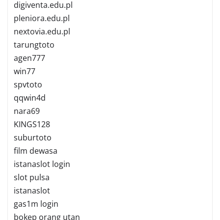
digiventa.edu.pl
pleniora.edu.pl
nextovia.edu.pl
tarungtoto
agen777
win77
spvtoto
qqwin4d
nara69
KINGS128
suburtoto
film dewasa
istanaslot login
slot pulsa
istanaslot
gas1m login
bokep orang utan