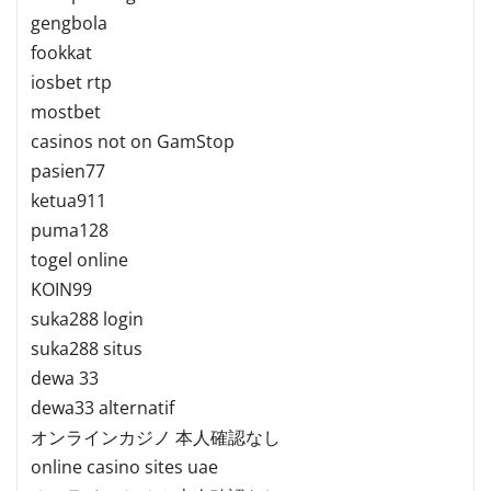
gengbola
fookkat
iosbet rtp
mostbet
casinos not on GamStop
pasien77
ketua911
puma128
togel online
KOIN99
suka288 login
suka288 situs
dewa 33
dewa33 alternatif
オンラインカジノ 本人確認なし
online casino sites uae