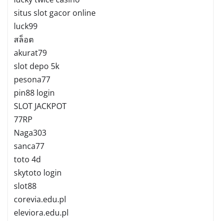
situs slot gacor online
luck99
สล็อต
akurat79
slot depo 5k
pesona77
pin88 login
SLOT JACKPOT
77RP
Naga303
sanca77
toto 4d
skytoto login
slot88
corevia.edu.pl
eleviora.edu.pl