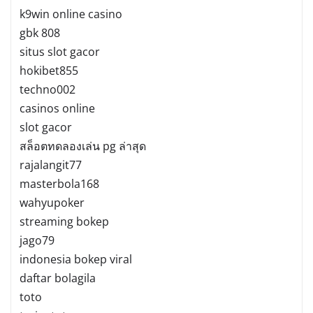
k9win online casino
gbk 808
situs slot gacor
hokibet855
techno002
casinos online
slot gacor
สล็อตทดลองเล่น pg ล่าสุด
rajalangit77
masterbola168
wahyupoker
streaming bokep
jago79
indonesia bokep viral
daftar bolagila
toto