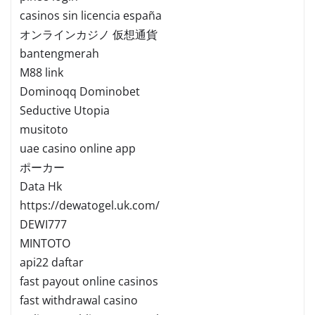
casinos sin licencia españa
オンラインカジノ 仮想通貨
bantengmerah
M88 link
Dominoqq Dominobet
Seductive Utopia
musitoto
uae casino online app
ポーカー
Data Hk
https://dewatogel.uk.com/
DEWI777
MINTOTO
api22 daftar
fast payout online casinos
fast withdrawal casino