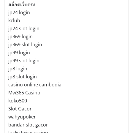
สล็อตเว็บตรง
jp24 login
kclub
jp24 slot login
jp369 login
jp369 slot login
jp99 login
jp99 slot login
jp8 login
jp8 slot login
casino online cambodia
Mw365 Casino
koko500
Slot Gacor
wahyupoker
bandar slot gacor
lucky twice casino