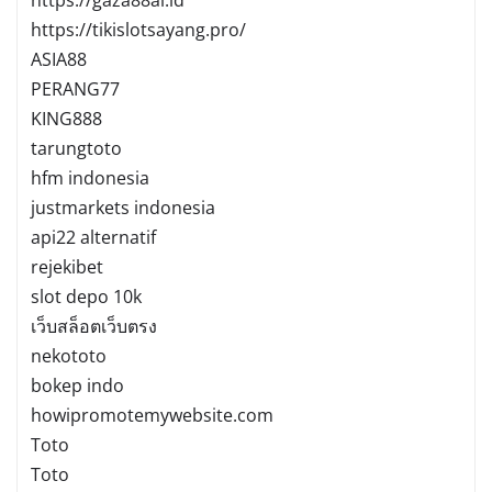
https://gaza88ai.id
https://tikislotsayang.pro/
ASIA88
PERANG77
KING888
tarungtoto
hfm indonesia
justmarkets indonesia
api22 alternatif
rejekibet
slot depo 10k
เว็บสล็อตเว็บตรง
nekototo
bokep indo
howipromotemywebsite.com
Toto
Toto