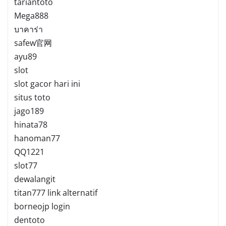
tariantoto
Mega888
บาคาร่า
safew官网
ayu89
slot
slot gacor hari ini
situs toto
jago189
hinata78
hanoman77
QQ1221
slot77
dewalangit
titan777 link alternatif
borneojp login
dentoto