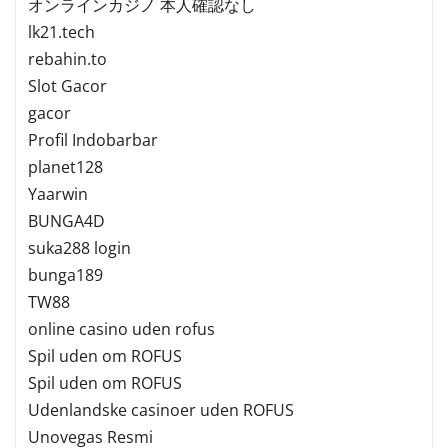
オンラインカジノ 本人確認なし
lk21.tech
rebahin.to
Slot Gacor
gacor
Profil Indobarbar
planet128
Yaarwin
BUNGA4D
suka288 login
bunga189
TW88
online casino uden rofus
Spil uden om ROFUS
Spil uden om ROFUS
Udenlandske casinoer uden ROFUS
Unovegas Resmi