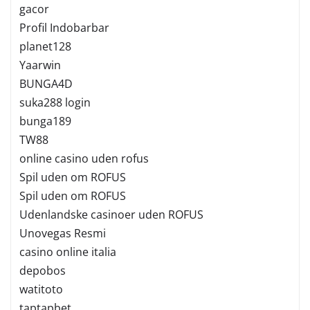
gacor
Profil Indobarbar
planet128
Yaarwin
BUNGA4D
suka288 login
bunga189
TW88
online casino uden rofus
Spil uden om ROFUS
Spil uden om ROFUS
Udenlandske casinoer uden ROFUS
Unovegas Resmi
casino online italia
depobos
watitoto
taptapbet