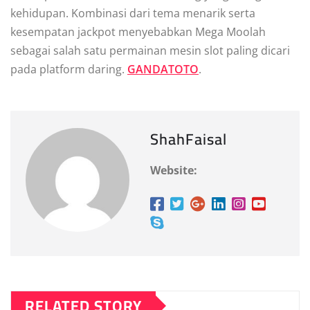
kehidupan. Kombinasi dari tema menarik serta
kesempatan jackpot menyebabkan Mega Moolah
sebagai salah satu permainan mesin slot paling dicari
pada platform daring.
GANDATOTO
.
ShahFaisal
Website:
RELATED STORY