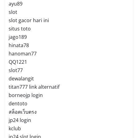
ayu89
slot
slot gacor hari ini
situs toto
jago189
hinata78
hanoman77
QQ1221
slot77
dewalangit
titan777 link alternatif
borneojp login
dentoto
สล็อตเว็บตรง
jp24 login
kclub
jp24 slot login