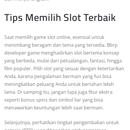
Tips Memilih Slot Terbaik
Saat memilih game slot online, esensial untuk
menimbang beragam dan tema yang tersedia. Bbrp
developer game menghadirkan slot bertema konsep
yang berbeda, mulai dari petualangan, fantasi, hingga
film populer. Pilih slot yang sesuai dengan ketertarikan
Anda, karena pengalaman bermain yang fun bisa
meningkatkan peluang Anda untuk bertahan lebih
lama. Di samping itu, jangan lupa juga fitur ekstra
seperti bonus spins dan simbol liar yang bisa
menawarkan keuntungan lebih saat bermain.
Selanjutnya, perhatikan tingkat pengembalian untuk