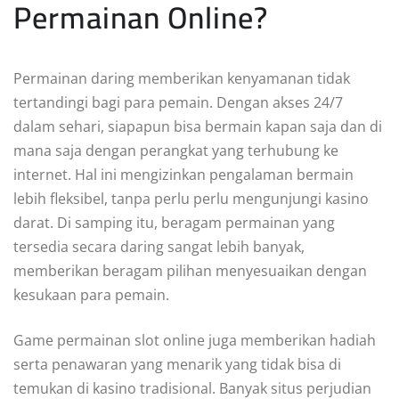
Permainan Online?
Permainan daring memberikan kenyamanan tidak
tertandingi bagi para pemain. Dengan akses 24/7
dalam sehari, siapapun bisa bermain kapan saja dan di
mana saja dengan perangkat yang terhubung ke
internet. Hal ini mengizinkan pengalaman bermain
lebih fleksibel, tanpa perlu perlu mengunjungi kasino
darat. Di samping itu, beragam permainan yang
tersedia secara daring sangat lebih banyak,
memberikan beragam pilihan menyesuaikan dengan
kesukaan para pemain.
Game permainan slot online juga memberikan hadiah
serta penawaran yang menarik yang tidak bisa di
temukan di kasino tradisional. Banyak situs perjudian