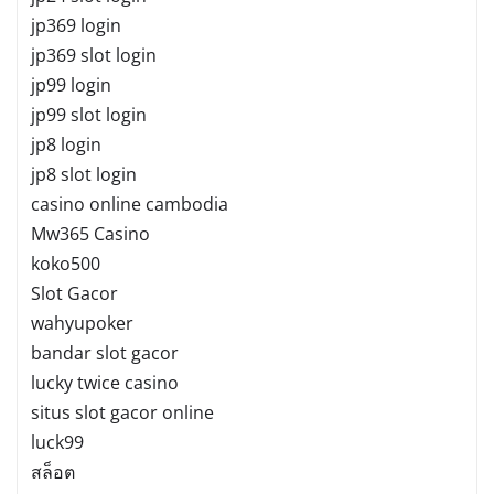
jp369 login
jp369 slot login
jp99 login
jp99 slot login
jp8 login
jp8 slot login
casino online cambodia
Mw365 Casino
koko500
Slot Gacor
wahyupoker
bandar slot gacor
lucky twice casino
situs slot gacor online
luck99
สล็อต