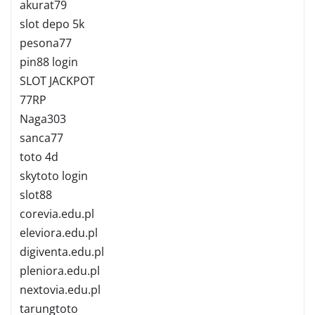
akurat79
slot depo 5k
pesona77
pin88 login
SLOT JACKPOT
77RP
Naga303
sanca77
toto 4d
skytoto login
slot88
corevia.edu.pl
eleviora.edu.pl
digiventa.edu.pl
pleniora.edu.pl
nextovia.edu.pl
tarungtoto