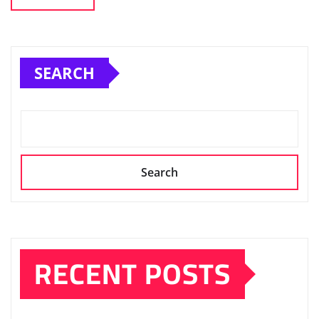
SEARCH
Search
RECENT POSTS