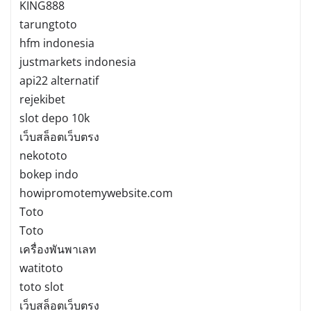
KING888
tarungtoto
hfm indonesia
justmarkets indonesia
api22 alternatif
rejekibet
slot depo 10k
เว็บสล็อตเว็บตรง
nekototo
bokep indo
howipromotemywebsite.com
Toto
Toto
เครื่องพันพาเลท
watitoto
toto slot
เว็บสล็อตเว็บตรง