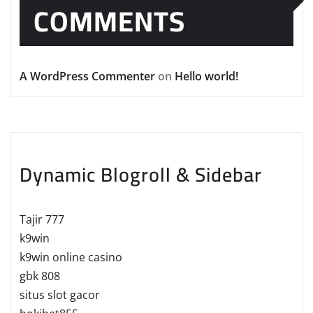
COMMENTS
A WordPress Commenter
on
Hello world!
Dynamic Blogroll & Sidebar
Tajir 777
k9win
k9win online casino
gbk 808
situs slot gacor