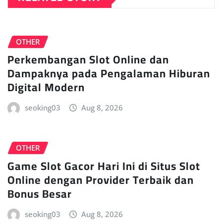
OTHER
Perkembangan Slot Online dan
Dampaknya pada Pengalaman Hiburan
Digital Modern
seoking03
Aug 8, 2026
OTHER
Game Slot Gacor Hari Ini di Situs Slot
Online dengan Provider Terbaik dan
Bonus Besar
seoking03
Aug 8, 2026