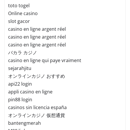
toto togel
Online casino
slot gacor
casino en ligne argent réel
casino en ligne argent réel
casino en ligne argent réel
バカラ カジノ
casino en ligne qui paye vraiment
sejarahjitu
オンラインカジノ おすすめ
api22 login
appli casino en ligne
pin88 login
casinos sin licencia españa
オンラインカジノ 仮想通貨
bantengmerah