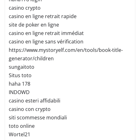
casino crypto
casino en ligne retrait rapide
site de poker en ligne
casino en ligne retrait immédiat
casino en ligne sans vérification
https://www.mystoryelf.com/en/tools/book-title-
generator/children
sungaitoto
Situs toto
haha 178
INDOWD
casino esteri affidabili
casino con crypto
siti scommesse mondiali
toto online
Wortel21