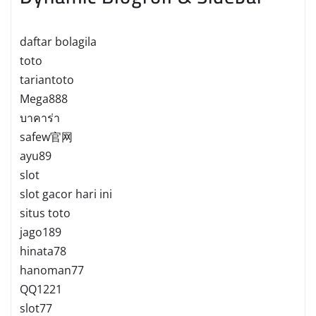
daftar bolagila
toto
tariantoto
Mega888
บาคาร่า
safew官网
ayu89
slot
slot gacor hari ini
situs toto
jago189
hinata78
hanoman77
QQ1221
slot77