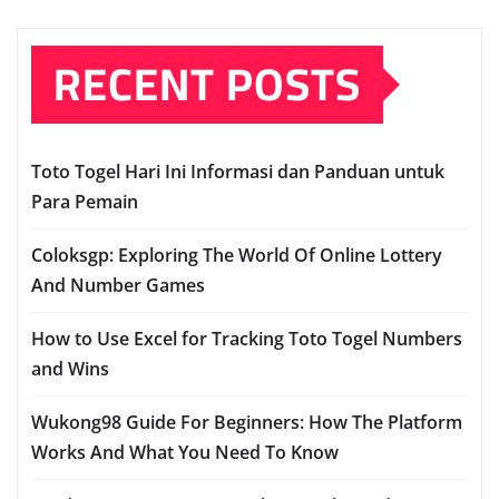
RECENT POSTS
Toto Togel Hari Ini Informasi dan Panduan untuk
Para Pemain
Coloksgp: Exploring The World Of Online Lottery
And Number Games
How to Use Excel for Tracking Toto Togel Numbers
and Wins
Wukong98 Guide For Beginners: How The Platform
Works And What You Need To Know