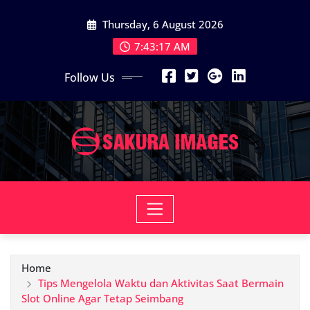
Skip
Thursday, 6 August 2026
to
content
7:43:18 AM
Follow Us
Home
Tips Mengelola Waktu dan Aktivitas Saat Bermain
Slot Online Agar Tetap Seimbang