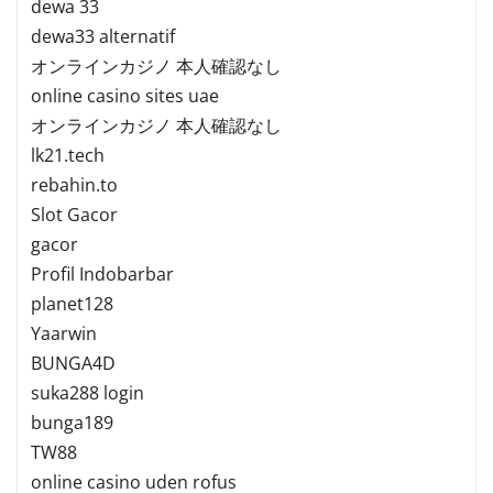
dewa 33
dewa33 alternatif
オンラインカジノ 本人確認なし
online casino sites uae
オンラインカジノ 本人確認なし
lk21.tech
rebahin.to
Slot Gacor
gacor
Profil Indobarbar
planet128
Yaarwin
BUNGA4D
suka288 login
bunga189
TW88
online casino uden rofus