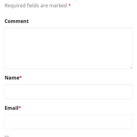
Required fields are marked
*
Comment
Name
*
Email
*