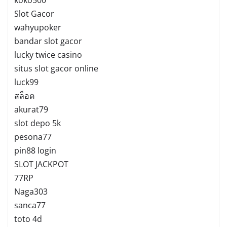
Slot Gacor
wahyupoker
bandar slot gacor
lucky twice casino
situs slot gacor online
luck99
สล็อต
akurat79
slot depo 5k
pesona77
pin88 login
SLOT JACKPOT
77RP
Naga303
sanca77
toto 4d