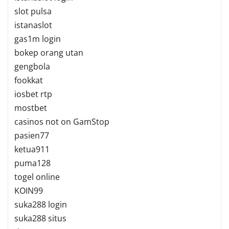
slot pulsa
istanaslot
gas1m login
bokep orang utan
gengbola
fookkat
iosbet rtp
mostbet
casinos not on GamStop
pasien77
ketua911
puma128
togel online
KOIN99
suka288 login
suka288 situs