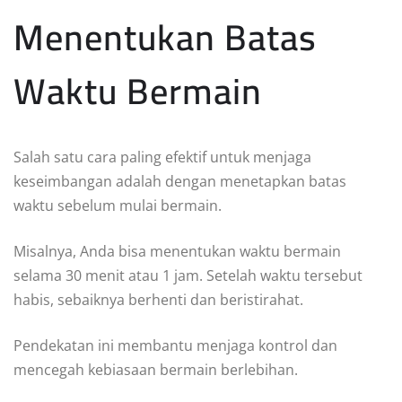
Menentukan Batas
Waktu Bermain
Salah satu cara paling efektif untuk menjaga
keseimbangan adalah dengan menetapkan batas
waktu sebelum mulai bermain.
Misalnya, Anda bisa menentukan waktu bermain
selama 30 menit atau 1 jam. Setelah waktu tersebut
habis, sebaiknya berhenti dan beristirahat.
Pendekatan ini membantu menjaga kontrol dan
mencegah kebiasaan bermain berlebihan.