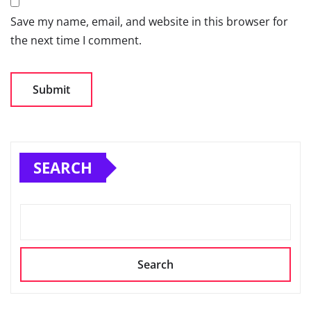
Save my name, email, and website in this browser for
the next time I comment.
SEARCH
Search