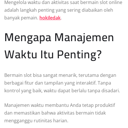
Mengelola waktu dan aktivitas saat bermain slot online
adalah langkah penting yang sering diabaikan oleh
banyak pemain.
hokiledak
.
Mengapa Manajemen
Waktu Itu Penting?
Bermain slot bisa sangat menarik, terutama dengan
berbagai fitur dan tampilan yang interaktif. Tanpa
kontrol yang baik, waktu dapat berlalu tanpa disadari.
Manajemen waktu membantu Anda tetap produktif
dan memastikan bahwa aktivitas bermain tidak
mengganggu rutinitas harian.