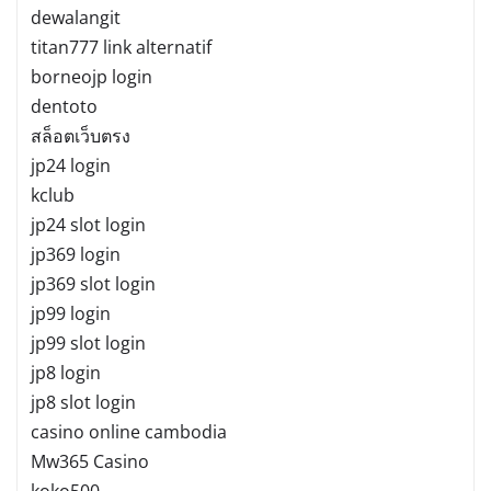
dewalangit
titan777 link alternatif
borneojp login
dentoto
สล็อตเว็บตรง
jp24 login
kclub
jp24 slot login
jp369 login
jp369 slot login
jp99 login
jp99 slot login
jp8 login
jp8 slot login
casino online cambodia
Mw365 Casino
koko500