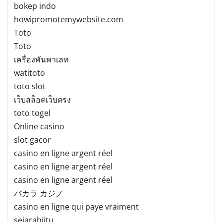
bokep indo
howipromotemywebsite.com
Toto
Toto
เครื่องพันพาเลท
watitoto
toto slot
เว็บสล็อตเว็บตรง
toto togel
Online casino
slot gacor
casino en ligne argent réel
casino en ligne argent réel
casino en ligne argent réel
バカラ カジノ
casino en ligne qui paye vraiment
sejarahjitu