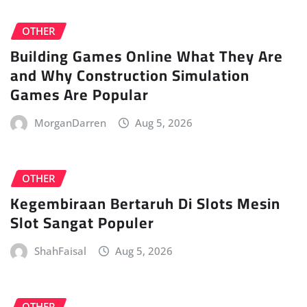
OTHER
Building Games Online What They Are
and Why Construction Simulation
Games Are Popular
MorganDarren
Aug 5, 2026
OTHER
Kegembiraan Bertaruh Di Slots Mesin
Slot Sangat Populer
ShahFaisal
Aug 5, 2026
OTHER