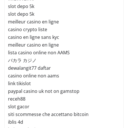
slot depo 5k
slot depo 5k
meilleur casino en ligne
casino crypto liste
casino en ligne sans kyc
meilleur casino en ligne
lista casino online non AAMS
バカラ カジノ
dewalangit77 daftar
casino online non aams
link tikislot
paypal casino uk not on gamstop
receh88
slot gacor
siti scommesse che accettano bitcoin
iblis 4d