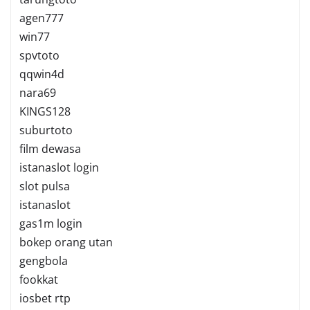
agen777
win77
spvtoto
qqwin4d
nara69
KINGS128
suburtoto
film dewasa
istanaslot login
slot pulsa
istanaslot
gas1m login
bokep orang utan
gengbola
fookkat
iosbet rtp