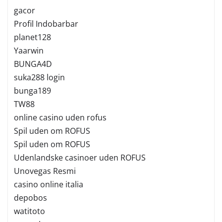
gacor
Profil Indobarbar
planet128
Yaarwin
BUNGA4D
suka288 login
bunga189
TW88
online casino uden rofus
Spil uden om ROFUS
Spil uden om ROFUS
Udenlandske casinoer uden ROFUS
Unovegas Resmi
casino online italia
depobos
watitoto