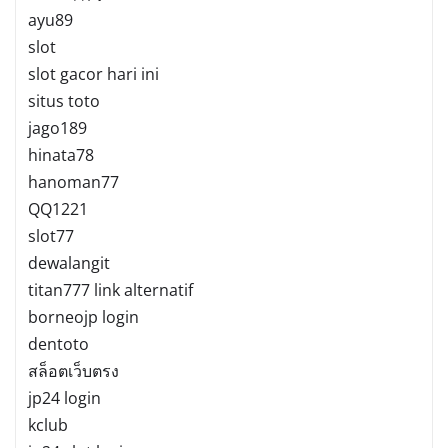
ayu89
slot
slot gacor hari ini
situs toto
jago189
hinata78
hanoman77
QQ1221
slot77
dewalangit
titan777 link alternatif
borneojp login
dentoto
สล็อตเว็บตรง
jp24 login
kclub