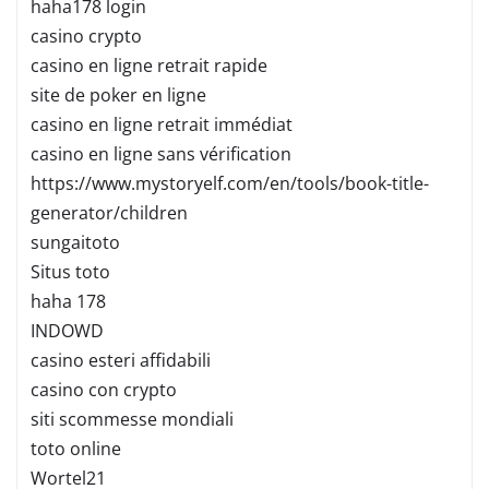
haha178 login
casino crypto
casino en ligne retrait rapide
site de poker en ligne
casino en ligne retrait immédiat
casino en ligne sans vérification
https://www.mystoryelf.com/en/tools/book-title-
generator/children
sungaitoto
Situs toto
haha 178
INDOWD
casino esteri affidabili
casino con crypto
siti scommesse mondiali
toto online
Wortel21