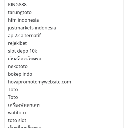
KING888
tarungtoto
hfm indonesia
justmarkets indonesia
api22 alternatif
rejekibet
slot depo 10k
เว็บสล็อตเว็บตรง
nekototo
bokep indo
howipromotemywebsite.com
Toto
Toto
เครื่องพันพาเลท
watitoto
toto slot
เว็บสล็อตเว็บตรง