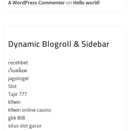
A WordPress Commenter
on
Hello world!
Dynamic Blogroll & Sidebar
recehbet
เว็บสล็อต
jagotogel
Slot
Tajir 777
k9win
k9win online casino
gbk 808
situs slot gacor