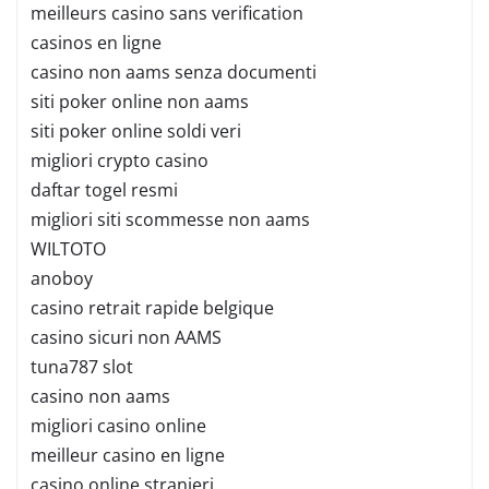
meilleurs casino sans verification
casinos en ligne
casino non aams senza documenti
siti poker online non aams
siti poker online soldi veri
migliori crypto casino
daftar togel resmi
migliori siti scommesse non aams
WILTOTO
anoboy
casino retrait rapide belgique
casino sicuri non AAMS
tuna787 slot
casino non aams
migliori casino online
meilleur casino en ligne
casino online stranieri