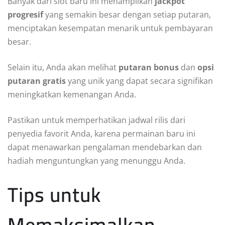
Banyak dari slot baru ini menampilkan
jackpot
progresif
yang semakin besar dengan setiap putaran,
menciptakan kesempatan menarik untuk pembayaran
besar.
Selain itu, Anda akan melihat
putaran bonus
dan
opsi
putaran gratis
yang unik yang dapat secara signifikan
meningkatkan kemenangan Anda.
Pastikan untuk memperhatikan jadwal rilis dari
penyedia favorit Anda, karena permainan baru ini
dapat menawarkan pengalaman mendebarkan dan
hadiah menguntungkan yang menunggu Anda.
Tips untuk
Memaksimalkan