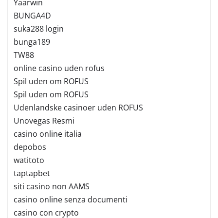
Yaarwin
BUNGA4D
suka288 login
bunga189
TW88
online casino uden rofus
Spil uden om ROFUS
Spil uden om ROFUS
Udenlandske casinoer uden ROFUS
Unovegas Resmi
casino online italia
depobos
watitoto
taptapbet
siti casino non AAMS
casino online senza documenti
casino con crypto