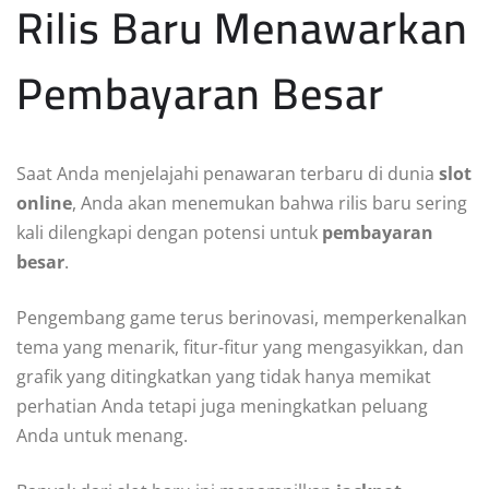
Rilis Baru Menawarkan
Pembayaran Besar
Saat Anda menjelajahi penawaran terbaru di dunia
slot
online
, Anda akan menemukan bahwa rilis baru sering
kali dilengkapi dengan potensi untuk
pembayaran
besar
.
Pengembang game terus berinovasi, memperkenalkan
tema yang menarik, fitur-fitur yang mengasyikkan, dan
grafik yang ditingkatkan yang tidak hanya memikat
perhatian Anda tetapi juga meningkatkan peluang
Anda untuk menang.