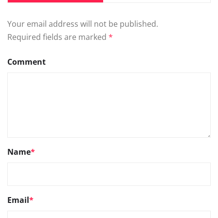
Your email address will not be published.
Required fields are marked
*
Comment
Name
*
Email
*