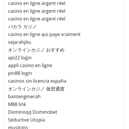
casino en ligne argent réel
casino en ligne argent réel
casino en ligne argent réel
バカラ カジノ
casino en ligne qui paye vraiment
sejarahjitu
オンラインカジノ おすすめ
api22 login
appli casino en ligne
pin88 login
casinos sin licencia españa
オンラインカジノ 仮想通貨
bantengmerah
M88 link
Dominoqq Dominobet
Seductive Utopia
musitoto