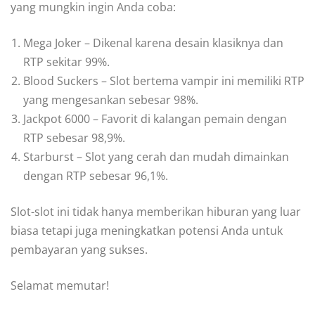
yang mungkin ingin Anda coba:
Mega Joker – Dikenal karena desain klasiknya dan
RTP sekitar 99%.
Blood Suckers – Slot bertema vampir ini memiliki RTP
yang mengesankan sebesar 98%.
Jackpot 6000 – Favorit di kalangan pemain dengan
RTP sebesar 98,9%.
Starburst – Slot yang cerah dan mudah dimainkan
dengan RTP sebesar 96,1%.
Slot-slot ini tidak hanya memberikan hiburan yang luar
biasa tetapi juga meningkatkan potensi Anda untuk
pembayaran yang sukses.
Selamat memutar!