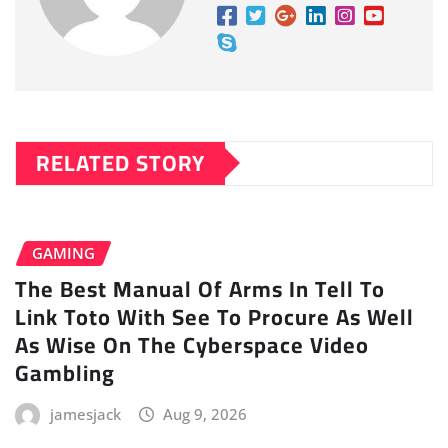
RELATED STORY
GAMING
The Best Manual Of Arms In Tell To
Link Toto With See To Procure As Well
As Wise On The Cyberspace Video
Gambling
jamesjack
Aug 9, 2026