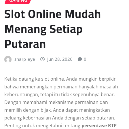
Slot Online Mudah
Menang Setiap
Putaran
sharp_eye
Jun 28, 2026
0
Ketika datang ke slot online, Anda mungkin berpikir
bahwa memenangkan permainan hanyalah masalah
keberuntungan, tetapi itu tidak sepenuhnya benar.
Dengan memahami mekanisme permainan dan
memilih dengan bijak, Anda dapat meningkatkan
peluang keberhasilan Anda dengan setiap putaran.
Penting untuk mengetahui tentang
persentase RTP