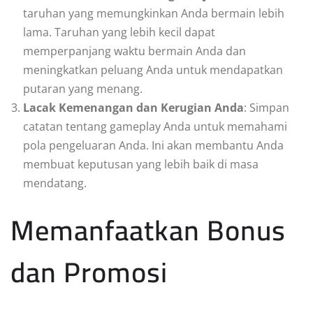
taruhan yang memungkinkan Anda bermain lebih
lama. Taruhan yang lebih kecil dapat
memperpanjang waktu bermain Anda dan
meningkatkan peluang Anda untuk mendapatkan
putaran yang menang.
Lacak Kemenangan dan Kerugian Anda
: Simpan
catatan tentang gameplay Anda untuk memahami
pola pengeluaran Anda. Ini akan membantu Anda
membuat keputusan yang lebih baik di masa
mendatang.
Memanfaatkan Bonus
dan Promosi