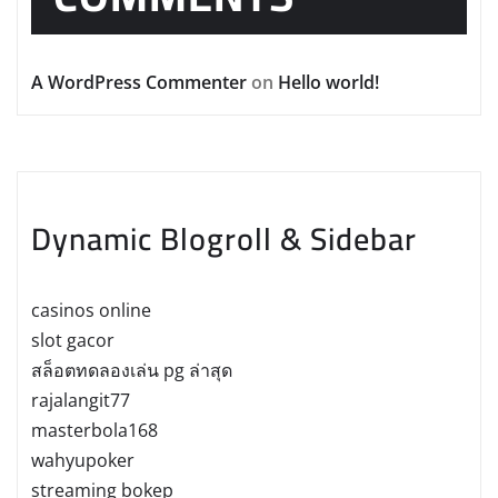
A WordPress Commenter
on
Hello world!
Dynamic Blogroll & Sidebar
casinos online
slot gacor
สล็อตทดลองเล่น pg ล่าสุด
rajalangit77
masterbola168
wahyupoker
streaming bokep