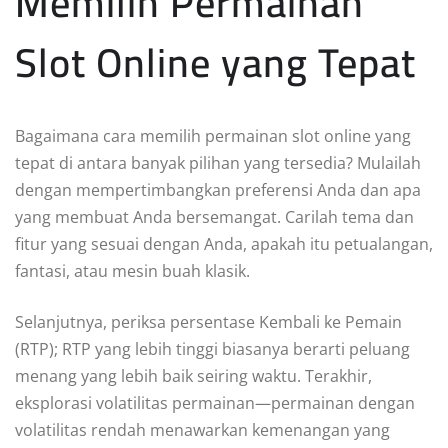
Memilih Permainan
Slot Online yang Tepat
Bagaimana cara memilih permainan slot online yang
tepat di antara banyak pilihan yang tersedia? Mulailah
dengan mempertimbangkan preferensi Anda dan apa
yang membuat Anda bersemangat. Carilah tema dan
fitur yang sesuai dengan Anda, apakah itu petualangan,
fantasi, atau mesin buah klasik.
Selanjutnya, periksa persentase Kembali ke Pemain
(RTP); RTP yang lebih tinggi biasanya berarti peluang
menang yang lebih baik seiring waktu. Terakhir,
eksplorasi volatilitas permainan—permainan dengan
volatilitas rendah menawarkan kemenangan yang