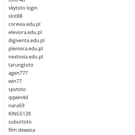
skytoto login
slot88
corevia.edu.pl
eleviora.edu.pl
digiventa.edu.pl
pleniora.edu.pl
nextovia.edu.pl
tarungtoto
agen777
win77
spvtoto
qqwin4d
nara69
KINGS128
suburtoto
film dewasa