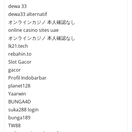
dewa 33
dewa33 alternatif
オンラインカジノ 本人確認なし
online casino sites uae
オンラインカジノ 本人確認なし
lk21.tech
rebahin.to
Slot Gacor
gacor
Profil Indobarbar
planet128
Yaarwin
BUNGA4D
suka288 login
bunga189
TW88