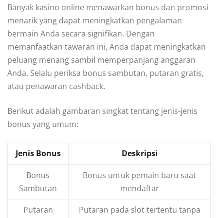
Banyak kasino online menawarkan bonus dan promosi
menarik yang dapat meningkatkan pengalaman
bermain Anda secara signifikan. Dengan
memanfaatkan tawaran ini, Anda dapat meningkatkan
peluang menang sambil memperpanjang anggaran
Anda. Selalu periksa bonus sambutan, putaran gratis,
atau penawaran cashback.
Berikut adalah gambaran singkat tentang jenis-jenis
bonus yang umum:
Jenis Bonus
Deskripsi
Bonus
Bonus untuk pemain baru saat
Sambutan
mendaftar
Putaran
Putaran pada slot tertentu tanpa