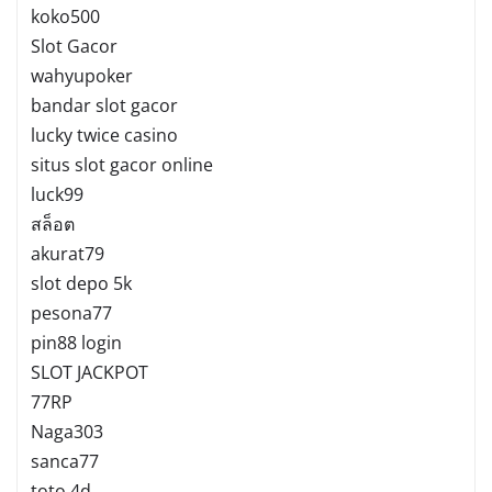
koko500
Slot Gacor
wahyupoker
bandar slot gacor
lucky twice casino
situs slot gacor online
luck99
สล็อต
akurat79
slot depo 5k
pesona77
pin88 login
SLOT JACKPOT
77RP
Naga303
sanca77
toto 4d