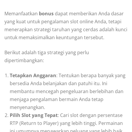
Memanfaatkan
bonus
dapat memberikan Anda dasar
yang kuat untuk pengalaman slot online Anda, tetapi
menerapkan strategi taruhan yang cerdas adalah kunci
untuk memaksimalkan keuntungan tersebut.
Berikut adalah tiga strategi yang perlu
dipertimbangkan:
Tetapkan Anggaran
: Tentukan berapa banyak yang
bersedia Anda belanjakan dan patuhi itu. Ini
membantu mencegah pengeluaran berlebihan dan
menjaga pengalaman bermain Anda tetap
menyenangkan.
Pilih Slot yang Tepat
: Cari slot dengan persentase
RTP (Return to Player) yang lebih tinggi. Permainan
ini umumnya menawarkan peluang yang lebih baik,