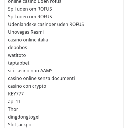
online casino uden rofus
Spil uden om ROFUS
Spil uden om ROFUS
Udenlandske casinoer uden ROFUS
Unovegas Resmi
casino online italia
depobos
watitoto
taptapbet
siti casino non AAMS
casino online senza documenti
casino con crypto
KEY777
api 11
Thor
dingdongtogel
Slot Jackpot