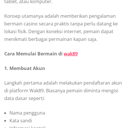
tablet, atau komputer.
Konsep utamanya adalah memberikan pengalaman
bermain casino secara praktis tanpa perlu datang ke
lokasi fisik. Dengan koneksi internet, pemain dapat
menikmati berbagai permainan kapan saja.
Cara Memulai Bermain di
wak89
1. Membuat Akun
Langkah pertama adalah melakukan pendaftaran akun
di platform Wak89. Biasanya pemain diminta mengisi
data dasar seperti:
Nama pengguna
Kata sandi