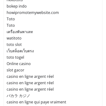
bokep indo
howipromotemywebsite.com
Toto
Toto
เครื่องพันพาเลท
watitoto
toto slot
เว็บสล็อตเว็บตรง
toto togel
Online casino
slot gacor
casino en ligne argent réel
casino en ligne argent réel
casino en ligne argent réel
バカラ カジノ
casino en ligne qui paye vraiment