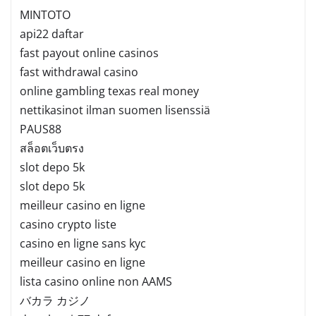
MINTOTO
api22 daftar
fast payout online casinos
fast withdrawal casino
online gambling texas real money
nettikasinot ilman suomen lisenssiä
PAUS88
สล็อตเว็บตรง
slot depo 5k
slot depo 5k
meilleur casino en ligne
casino crypto liste
casino en ligne sans kyc
meilleur casino en ligne
lista casino online non AAMS
バカラ カジノ