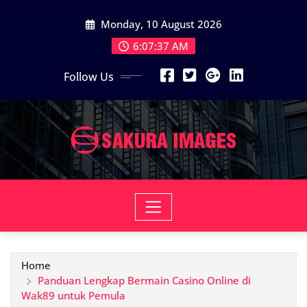
Skip
Monday, 10 August 2026
to
content
6:07:38 AM
Follow Us
Home
Panduan Lengkap Bermain Casino Online di
Wak89 untuk Pemula