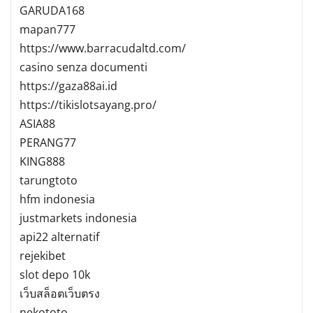
GARUDA168
mapan777
https://www.barracudaltd.com/
casino senza documenti
https://gaza88ai.id
https://tikislotsayang.pro/
ASIA88
PERANG77
KING888
tarungtoto
hfm indonesia
justmarkets indonesia
api22 alternatif
rejekibet
slot depo 10k
เว็บสล็อตเว็บตรง
nekototo