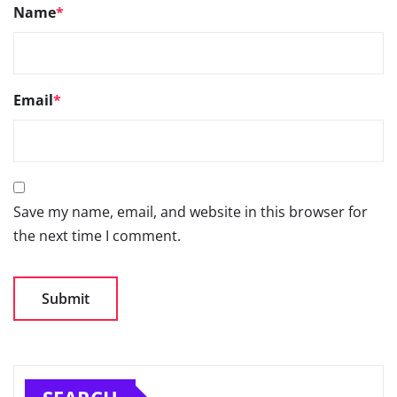
Name
*
Email
*
Save my name, email, and website in this browser for
the next time I comment.