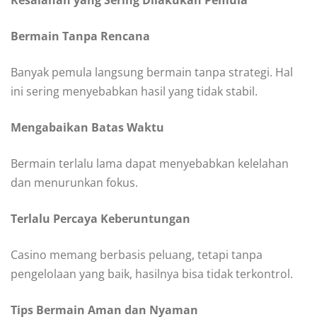
Bermain Tanpa Rencana
Banyak pemula langsung bermain tanpa strategi. Hal
ini sering menyebabkan hasil yang tidak stabil.
Mengabaikan Batas Waktu
Bermain terlalu lama dapat menyebabkan kelelahan
dan menurunkan fokus.
Terlalu Percaya Keberuntungan
Casino memang berbasis peluang, tetapi tanpa
pengelolaan yang baik, hasilnya bisa tidak terkontrol.
Tips Bermain Aman dan Nyaman