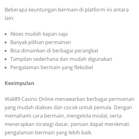
Beberapa keuntungan bermain di platform ini antara
lain:
Akses mudah kapan saja
Banyak pilihan permainan
Bisa dimainkan di berbagai perangkat
Tampilan sederhana dan mudah digunakan
Pengalaman bermain yang fleksibel
Kesimpulan
Wak89 Casino Online menawarkan berbagai permainan
yang mudah diakses dan cocok untuk pemula. Dengan
memahami cara bermain, mengelola modal, serta
menerapkan strategi dasar, pemain dapat menikmati
pengalaman bermain yang lebih baik.