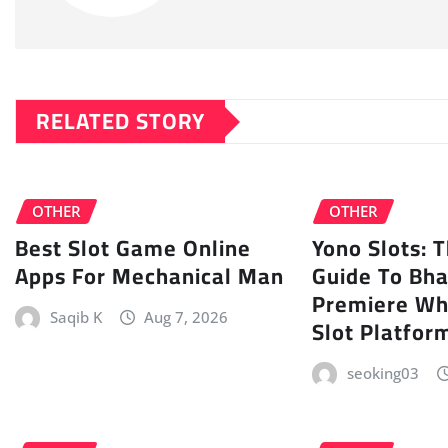
RELATED STORY
OTHER
OTHER
Best Slot Game Online
Yono Slots: 
Apps For Mechanical Man
Guide To Bha
Premiere W
Saqib K
Aug 7, 2026
Slot Platfor
seoking03