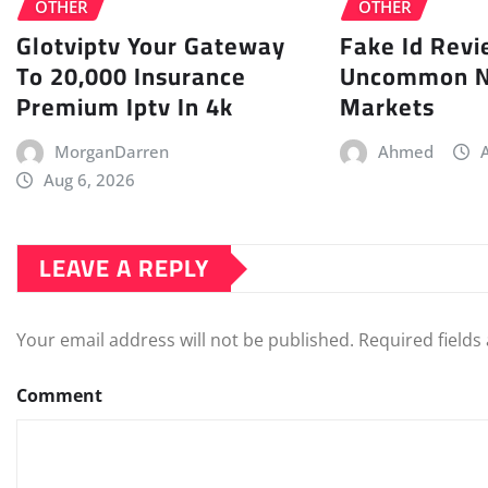
OTHER
OTHER
Glotviptv Your Gateway
Fake Id Revi
To 20,000 Insurance
Uncommon N
Premium Iptv In 4k
Markets
MorganDarren
Ahmed
Aug 6, 2026
LEAVE A REPLY
Your email address will not be published.
Required field
Comment