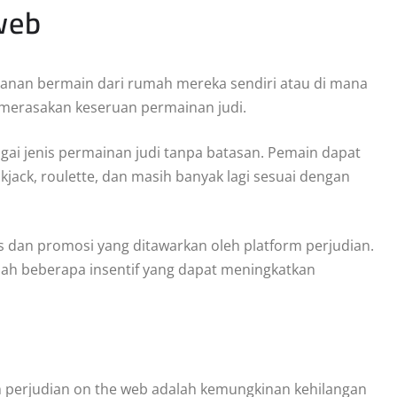
web
anan bermain dari rumah mereka sendiri atau di mana
k merasakan keseruan permainan judi.
agai jenis permainan judi tanpa batasan. Pemain dapat
kjack, roulette, dan masih banyak lagi sesuai dengan
s dan promosi yang ditawarkan oleh platform perjudian.
dalah beberapa insentif yang dapat meningkatkan
am perjudian on the web adalah kemungkinan kehilangan