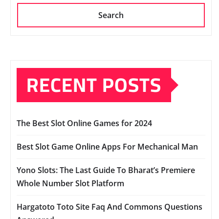
Search
RECENT POSTS
The Best Slot Online Games for 2024
Best Slot Game Online Apps For Mechanical Man
Yono Slots: The Last Guide To Bharat’s Premiere
Whole Number Slot Platform
Hargatoto Toto Site Faq And Commons Questions