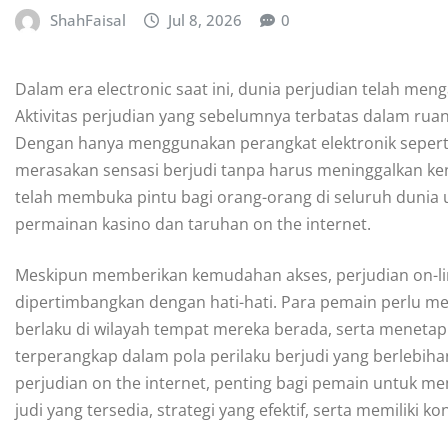
ShahFaisal
Jul 8, 2026
0
Dalam era electronic saat ini, dunia perjudian telah men
Aktivitas perjudian yang sebelumnya terbatas dalam ruang
Dengan hanya menggunakan perangkat elektronik seperti 
merasakan sensasi berjudi tanpa harus meninggalkan k
telah membuka pintu bagi orang-orang di seluruh duni
permainan kasino dan taruhan on the internet.
Meskipun memberikan kemudahan akses, perjudian on-lin
dipertimbangkan dengan hati-hati. Para pemain perlu me
berlaku di wilayah tempat mereka berada, serta menetapk
terperangkap dalam pola perilaku berjudi yang berlebi
perjudian on the internet, penting bagi pemain untuk 
judi yang tersedia, strategi yang efektif, serta memiliki kon