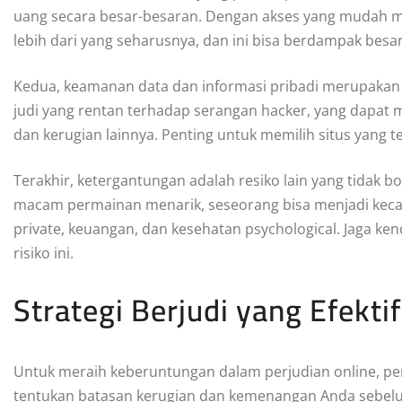
uang secara besar-besaran. Dengan akses yang mudah me
lebih dari yang seharusnya, dan ini bisa berdampak bes
Kedua, keamanan data dan informasi pribadi merupakan 
judi yang rentan terhadap serangan hacker, yang dapat 
dan kerugian lainnya. Penting untuk memilih situs yang 
Terakhir, ketergantungan adalah resiko lain yang tidak
macam permainan menarik, seseorang bisa menjadi kecan
private, keuangan, dan kesehatan psychological. Jaga ke
risiko ini.
Strategi Berjudi yang Efektif
Untuk meraih keberuntungan dalam perjudian online, pent
tentukan batasan kerugian dan kemenangan Anda sebelum