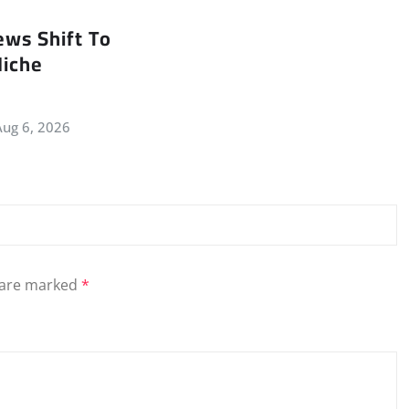
ews Shift To
iche
Aug 6, 2026
s are marked
*