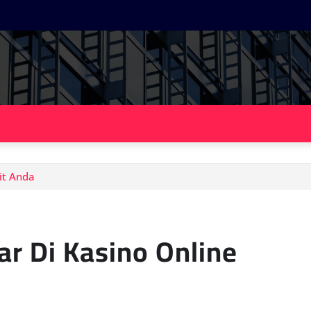
it Anda
r Di Kasino Online