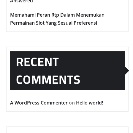
Answered
Memahami Peran Rtp Dalam Menemukan
Permainan Slot Yang Sesuai Preferensi
RECENT
COMMENTS
A WordPress Commenter
on
Hello world!