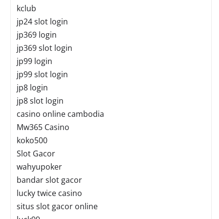
kclub
jp24 slot login
jp369 login
jp369 slot login
jp99 login
jp99 slot login
jp8 login
jp8 slot login
casino online cambodia
Mw365 Casino
koko500
Slot Gacor
wahyupoker
bandar slot gacor
lucky twice casino
situs slot gacor online