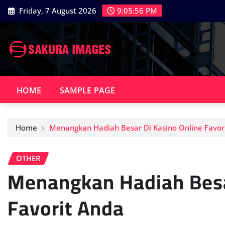
Skip
Friday, 7 August 2026
9:05:57 PM
to
content
HOME
SAMPLE PAGE
Home
Menangkan Hadiah Besar Di Kasino Online Favor
OTHER
Menangkan Hadiah Besa
Favorit Anda