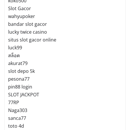
koko500
Slot Gacor
wahyupoker
bandar slot gacor
lucky twice casino
situs slot gacor online
luck99
สล็อต
akurat79
slot depo 5k
pesona77
pin88 login
SLOT JACKPOT
77RP
Naga303
sanca77
toto 4d