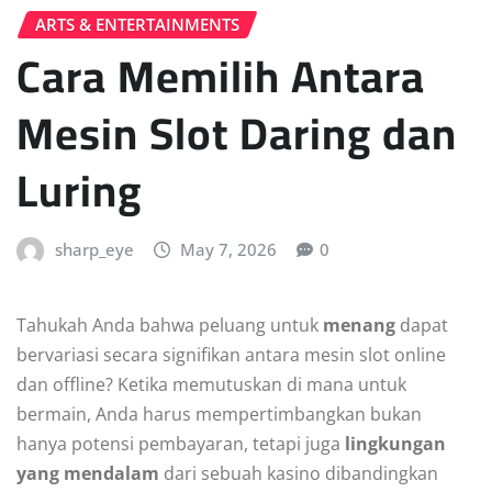
ARTS & ENTERTAINMENTS
Cara Memilih Antara
Mesin Slot Daring dan
Luring
sharp_eye
May 7, 2026
0
Tahukah Anda bahwa peluang untuk
menang
dapat
bervariasi secara signifikan antara mesin slot online
dan offline? Ketika memutuskan di mana untuk
bermain, Anda harus mempertimbangkan bukan
hanya potensi pembayaran, tetapi juga
lingkungan
yang mendalam
dari sebuah kasino dibandingkan