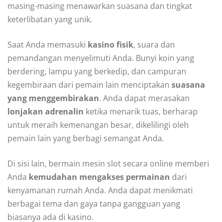
masing-masing menawarkan suasana dan tingkat
keterlibatan yang unik.
Saat Anda memasuki
kasino fisik
, suara dan
pemandangan menyelimuti Anda. Bunyi koin yang
berdering, lampu yang berkedip, dan campuran
kegembiraan dari pemain lain menciptakan
suasana
yang menggembirakan
. Anda dapat merasakan
lonjakan adrenalin
ketika menarik tuas, berharap
untuk meraih kemenangan besar, dikelilingi oleh
pemain lain yang berbagi semangat Anda.
Di sisi lain, bermain mesin slot secara online memberi
Anda
kemudahan mengakses permainan
dari
kenyamanan rumah Anda. Anda dapat menikmati
berbagai tema dan gaya tanpa gangguan yang
biasanya ada di kasino.