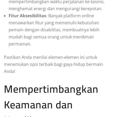
mempertimbangkan waktu perjalanan ke kasino,
menghemat energi dan mengurangi kerepotan.
Fitur Aksesibilitas
: Banyak platform online
menawarkan fitur yang memenuhi kebutuhan
pemain dengan disabilitas, membuatnya lebih
mudah bagi semua orang untuk menikmati
permainan.
Pastikan Anda menilai elemen-elemen ini untuk
menemukan opsi terbaik bagi gaya hidup bermain
Anda!
Mempertimbangkan
Keamanan dan