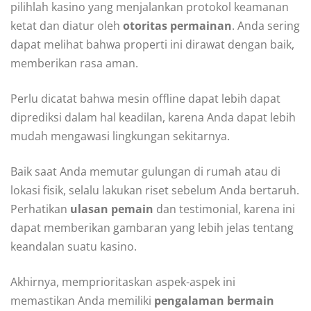
pilihlah kasino yang menjalankan protokol keamanan
ketat dan diatur oleh
otoritas permainan
. Anda sering
dapat melihat bahwa properti ini dirawat dengan baik,
memberikan rasa aman.
Perlu dicatat bahwa mesin offline dapat lebih dapat
diprediksi dalam hal keadilan, karena Anda dapat lebih
mudah mengawasi lingkungan sekitarnya.
Baik saat Anda memutar gulungan di rumah atau di
lokasi fisik, selalu lakukan riset sebelum Anda bertaruh.
Perhatikan
ulasan pemain
dan testimonial, karena ini
dapat memberikan gambaran yang lebih jelas tentang
keandalan suatu kasino.
Akhirnya, memprioritaskan aspek-aspek ini
memastikan Anda memiliki
pengalaman bermain