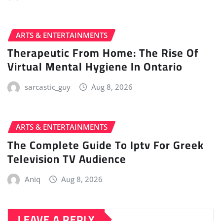
ARTS & ENTERTAINMENTS
Therapeutic From Home: The Rise Of
Virtual Mental Hygiene In Ontario
sarcastic_guy
Aug 8, 2026
ARTS & ENTERTAINMENTS
The Complete Guide To Iptv For Greek
Television TV Audience
Aniq
Aug 8, 2026
LEAVE A REPLY