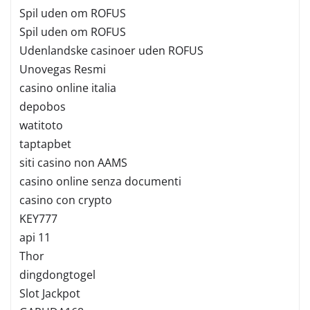
Spil uden om ROFUS
Spil uden om ROFUS
Udenlandske casinoer uden ROFUS
Unovegas Resmi
casino online italia
depobos
watitoto
taptapbet
siti casino non AAMS
casino online senza documenti
casino con crypto
KEY777
api 11
Thor
dingdongtogel
Slot Jackpot