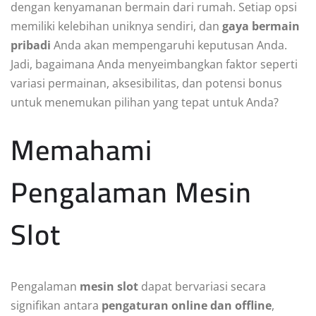
dengan kenyamanan bermain dari rumah. Setiap opsi
memiliki kelebihan uniknya sendiri, dan
gaya bermain
pribadi
Anda akan mempengaruhi keputusan Anda.
Jadi, bagaimana Anda menyeimbangkan faktor seperti
variasi permainan, aksesibilitas, dan potensi bonus
untuk menemukan pilihan yang tepat untuk Anda?
Memahami
Pengalaman Mesin
Slot
Pengalaman
mesin slot
dapat bervariasi secara
signifikan antara
pengaturan online dan offline
,