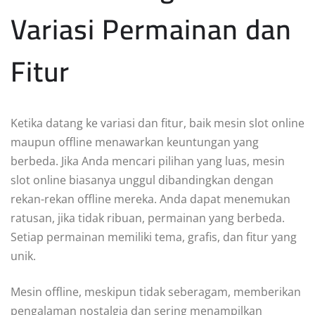
Variasi Permainan dan
Fitur
Ketika datang ke variasi dan fitur, baik mesin slot online
maupun offline menawarkan keuntungan yang
berbeda. Jika Anda mencari pilihan yang luas, mesin
slot online biasanya unggul dibandingkan dengan
rekan-rekan offline mereka. Anda dapat menemukan
ratusan, jika tidak ribuan, permainan yang berbeda.
Setiap permainan memiliki tema, grafis, dan fitur yang
unik.
Mesin offline, meskipun tidak seberagam, memberikan
pengalaman nostalgia dan sering menampilkan