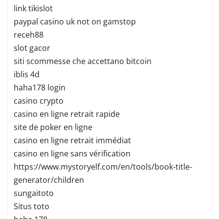
link tikislot
paypal casino uk not on gamstop
receh88
slot gacor
siti scommesse che accettano bitcoin
iblis 4d
haha178 login
casino crypto
casino en ligne retrait rapide
site de poker en ligne
casino en ligne retrait immédiat
casino en ligne sans vérification
https://www.mystoryelf.com/en/tools/book-title-
generator/children
sungaitoto
Situs toto