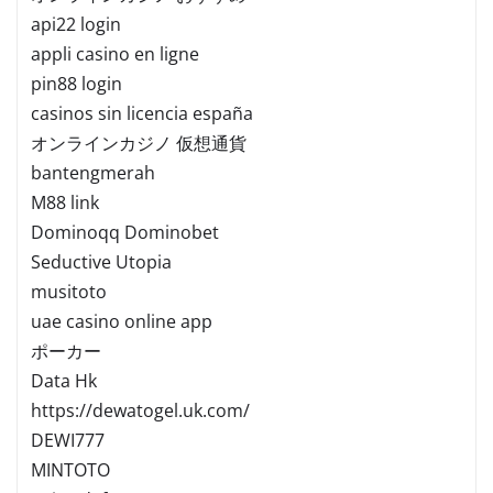
api22 login
appli casino en ligne
pin88 login
casinos sin licencia españa
オンラインカジノ 仮想通貨
bantengmerah
M88 link
Dominoqq Dominobet
Seductive Utopia
musitoto
uae casino online app
ポーカー
Data Hk
https://dewatogel.uk.com/
DEWI777
MINTOTO