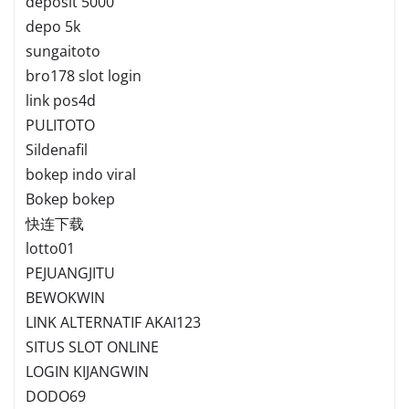
deposit 5000
depo 5k
sungaitoto
bro178 slot login
link pos4d
PULITOTO
Sildenafil
bokep indo viral
Bokep bokep
快连下载
lotto01
PEJUANGJITU
BEWOKWIN
LINK ALTERNATIF AKAI123
SITUS SLOT ONLINE
LOGIN KIJANGWIN
DODO69