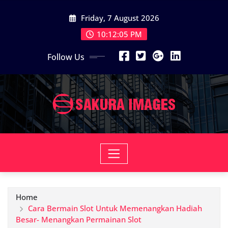
Skip
Friday, 7 August 2026
to
content
10:12:06 PM
Follow Us
Home
Cara Bermain Slot Untuk Memenangkan Hadiah
Besar- Menangkan Permainan Slot