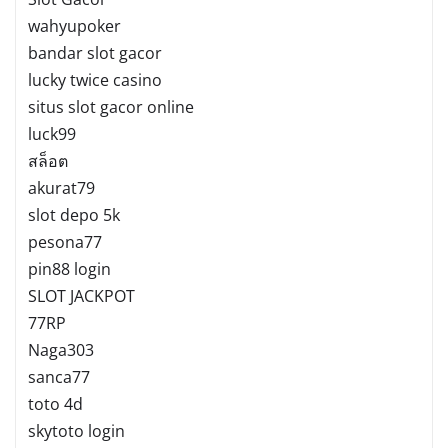
wahyupoker
bandar slot gacor
lucky twice casino
situs slot gacor online
luck99
สล็อต
akurat79
slot depo 5k
pesona77
pin88 login
SLOT JACKPOT
77RP
Naga303
sanca77
toto 4d
skytoto login