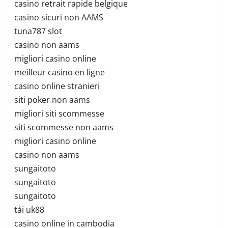
casino retrait rapide belgique
casino sicuri non AAMS
tuna787 slot
casino non aams
migliori casino online
meilleur casino en ligne
casino online stranieri
siti poker non aams
migliori siti scommesse
siti scommesse non aams
migliori casino online
casino non aams
sungaitoto
sungaitoto
sungaitoto
tải uk88
casino online in cambodia