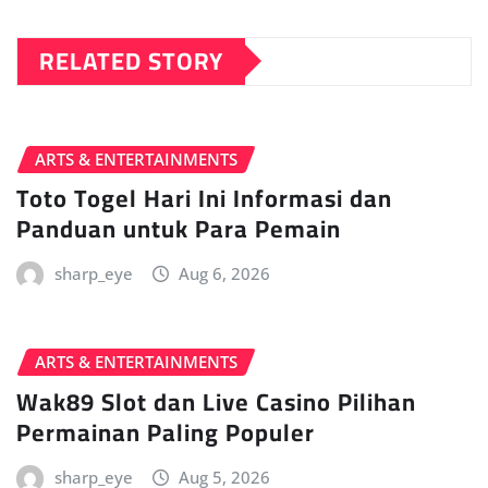
RELATED STORY
ARTS & ENTERTAINMENTS
Toto Togel Hari Ini Informasi dan
Panduan untuk Para Pemain
sharp_eye
Aug 6, 2026
ARTS & ENTERTAINMENTS
Wak89 Slot dan Live Casino Pilihan
Permainan Paling Populer
sharp_eye
Aug 5, 2026