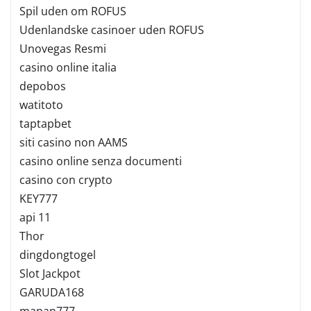
Spil uden om ROFUS
Udenlandske casinoer uden ROFUS
Unovegas Resmi
casino online italia
depobos
watitoto
taptapbet
siti casino non AAMS
casino online senza documenti
casino con crypto
KEY777
api 11
Thor
dingdongtogel
Slot Jackpot
GARUDA168
mapan777