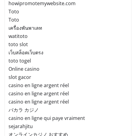
howipromotemywebsite.com
Toto
Toto
เครื่องพันพาเลท
watitoto
toto slot
เว็บสล็อตเว็บตรง
toto togel
Online casino
slot gacor
casino en ligne argent réel
casino en ligne argent réel
casino en ligne argent réel
バカラ カジノ
casino en ligne qui paye vraiment
sejarahjitu
オンラインカジノ おすすめ