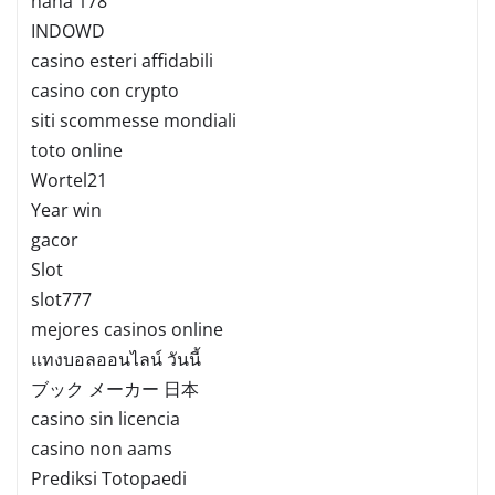
haha 178
INDOWD
casino esteri affidabili
casino con crypto
siti scommesse mondiali
toto online
Wortel21
Year win
gacor
Slot
slot777
mejores casinos online
แทงบอลออนไลน์ วันนี้
ブック メーカー 日本
casino sin licencia
casino non aams
Prediksi Totopaedi