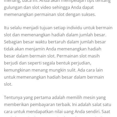
menang, baca ini. Anda akan mempelajari tips tentang
gulungan dan slot video sehingga Anda dapat
memenangkan permainan slot dengan sukses.
Itu selalu menjadi tujuan setiap individu untuk bermain
slot dan memenangkan hadiah dalam jumlah besar.
Sebagian besar waktu bertaruh dalam jumlah besar
tidak akan menjamin Anda memenangkan hadiah
besar dalam bermain slot. Permainan slot masih
berjudi dan seperti segala bentuk perjudian,
kemungkinan menang mungkin sulit. Ada cara lain
untuk memenangkan hadiah besar dalam bermain
slot.
Tentunya yang pertama adalah memilih mesin yang
memberikan pembayaran terbaik. Ini adalah salat satu
cara untuk mendapatkan nilai uang Anda sendiri. Saat