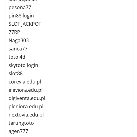
pesona77
pin88 login
SLOT JACKPOT
77RP
Naga303
sanca77
toto 4d
skytoto login
slot88
corevia.edu.pl
eleviora.edu.pl
digiventa.edu.pl
pleniora.edu.pl
nextovia.edu.pl
tarungtoto
agen777