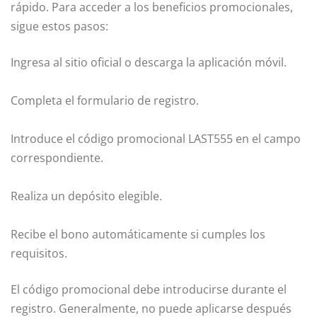
rápido. Para acceder a los beneficios promocionales,
sigue estos pasos:
Ingresa al sitio oficial o descarga la aplicación móvil.
Completa el formulario de registro.
Introduce el código promocional LAST555 en el campo
correspondiente.
Realiza un depósito elegible.
Recibe el bono automáticamente si cumples los
requisitos.
El código promocional debe introducirse durante el
registro. Generalmente, no puede aplicarse después