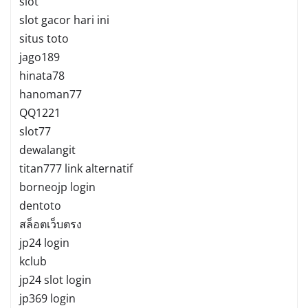
slot
slot gacor hari ini
situs toto
jago189
hinata78
hanoman77
QQ1221
slot77
dewalangit
titan777 link alternatif
borneojp login
dentoto
สล็อตเว็บตรง
jp24 login
kclub
jp24 slot login
jp369 login