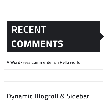
RECENT
COMMENTS
A WordPress Commenter
on
Hello world!
Dynamic Blogroll & Sidebar