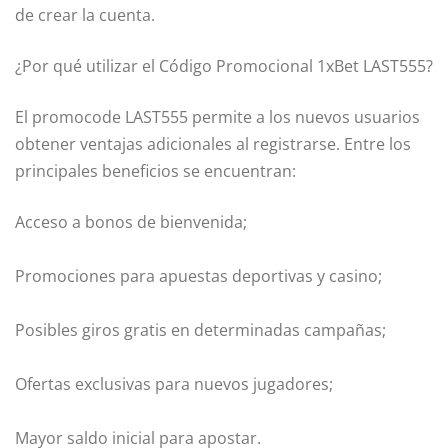
de crear la cuenta.
¿Por qué utilizar el Código Promocional 1xBet LAST555?
El promocode LAST555 permite a los nuevos usuarios
obtener ventajas adicionales al registrarse. Entre los
principales beneficios se encuentran:
Acceso a bonos de bienvenida;
Promociones para apuestas deportivas y casino;
Posibles giros gratis en determinadas campañas;
Ofertas exclusivas para nuevos jugadores;
Mayor saldo inicial para apostar.