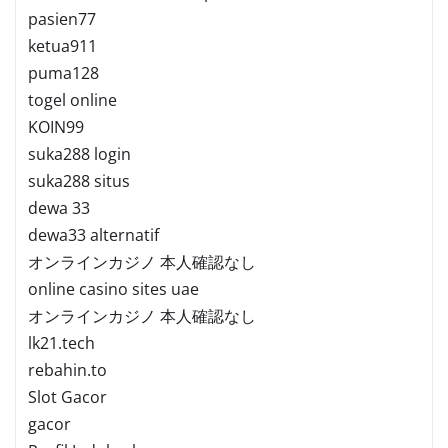
pasien77
ketua911
puma128
togel online
KOIN99
suka288 login
suka288 situs
dewa 33
dewa33 alternatif
オンラインカジノ 本人確認なし
online casino sites uae
オンラインカジノ 本人確認なし
lk21.tech
rebahin.to
Slot Gacor
gacor