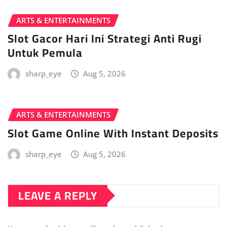
ARTS & ENTERTAINMENTS
Slot Gacor Hari Ini Strategi Anti Rugi
Untuk Pemula
sharp_eye
Aug 5, 2026
ARTS & ENTERTAINMENTS
Slot Game Online With Instant Deposits
sharp_eye
Aug 5, 2026
LEAVE A REPLY