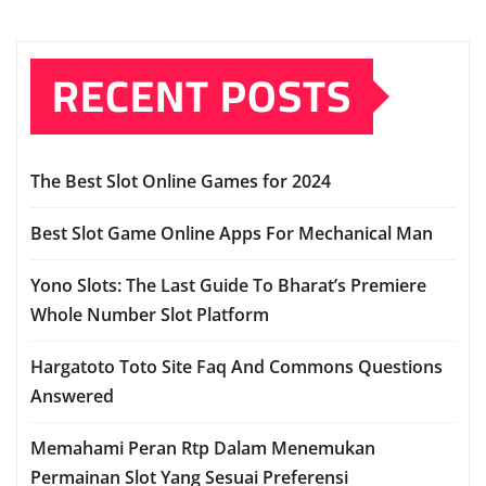
RECENT POSTS
The Best Slot Online Games for 2024
Best Slot Game Online Apps For Mechanical Man
Yono Slots: The Last Guide To Bharat’s Premiere
Whole Number Slot Platform
Hargatoto Toto Site Faq And Commons Questions
Answered
Memahami Peran Rtp Dalam Menemukan
Permainan Slot Yang Sesuai Preferensi