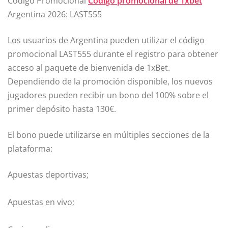
Código Promocional
Código promocional de 1xbet
Argentina 2026: LAST555
Los usuarios de Argentina pueden utilizar el código
promocional LAST555 durante el registro para obtener
acceso al paquete de bienvenida de 1xBet.
Dependiendo de la promoción disponible, los nuevos
jugadores pueden recibir un bono del 100% sobre el
primer depósito hasta 130€.
El bono puede utilizarse en múltiples secciones de la
plataforma:
Apuestas deportivas;
Apuestas en vivo;