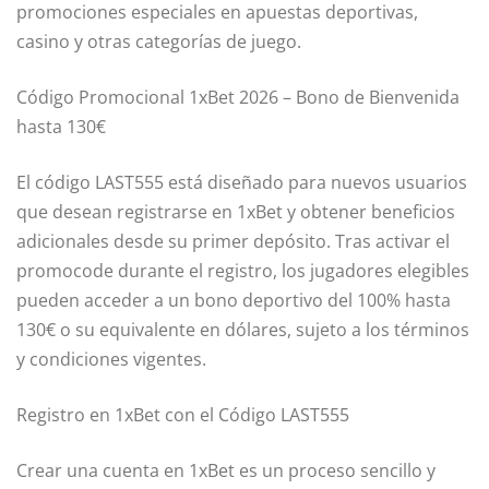
promociones especiales en apuestas deportivas,
casino y otras categorías de juego.
Código Promocional 1xBet 2026 – Bono de Bienvenida
hasta 130€
El código LAST555 está diseñado para nuevos usuarios
que desean registrarse en 1xBet y obtener beneficios
adicionales desde su primer depósito. Tras activar el
promocode durante el registro, los jugadores elegibles
pueden acceder a un bono deportivo del 100% hasta
130€ o su equivalente en dólares, sujeto a los términos
y condiciones vigentes.
Registro en 1xBet con el Código LAST555
Crear una cuenta en 1xBet es un proceso sencillo y