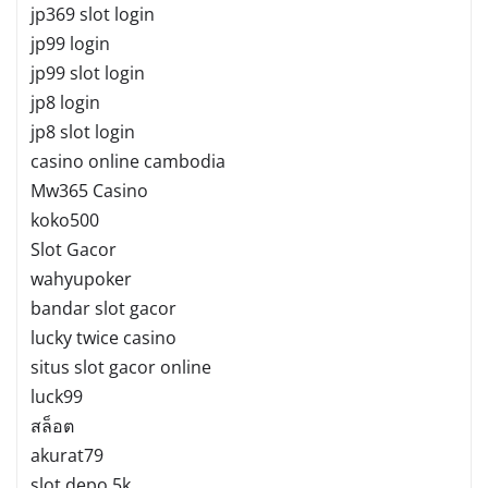
jp369 slot login
jp99 login
jp99 slot login
jp8 login
jp8 slot login
casino online cambodia
Mw365 Casino
koko500
Slot Gacor
wahyupoker
bandar slot gacor
lucky twice casino
situs slot gacor online
luck99
สล็อต
akurat79
slot depo 5k