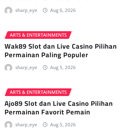
sharp_eye
Aug 6, 2026
ARTS & ENTERTAINMENTS
Wak89 Slot dan Live Casino Pilihan
Permainan Paling Populer
sharp_eye
Aug 5, 2026
ARTS & ENTERTAINMENTS
Ajo89 Slot dan Live Casino Pilihan
Permainan Favorit Pemain
sharp_eye
Aug 5, 2026