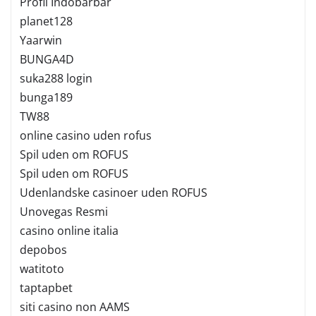
Profil Indobarbar
planet128
Yaarwin
BUNGA4D
suka288 login
bunga189
TW88
online casino uden rofus
Spil uden om ROFUS
Spil uden om ROFUS
Udenlandske casinoer uden ROFUS
Unovegas Resmi
casino online italia
depobos
watitoto
taptapbet
siti casino non AAMS