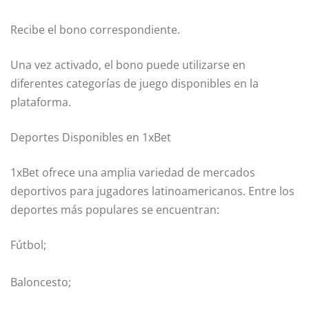
Recibe el bono correspondiente.
Una vez activado, el bono puede utilizarse en
diferentes categorías de juego disponibles en la
plataforma.
Deportes Disponibles en 1xBet
1xBet ofrece una amplia variedad de mercados
deportivos para jugadores latinoamericanos. Entre los
deportes más populares se encuentran:
Fútbol;
Baloncesto;