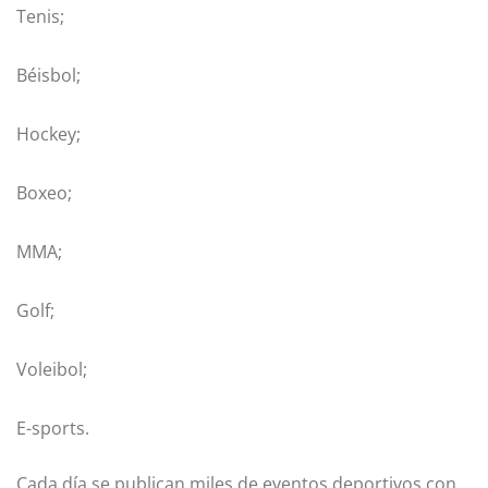
Tenis;
Béisbol;
Hockey;
Boxeo;
MMA;
Golf;
Voleibol;
E-sports.
Cada día se publican miles de eventos deportivos con