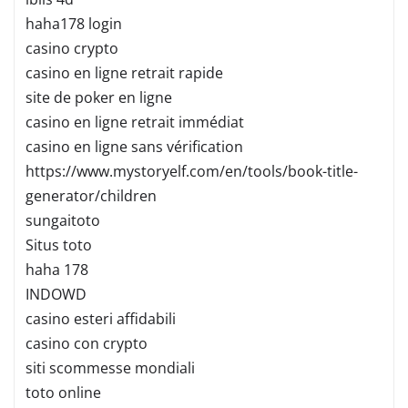
haha178 login
casino crypto
casino en ligne retrait rapide
site de poker en ligne
casino en ligne retrait immédiat
casino en ligne sans vérification
https://www.mystoryelf.com/en/tools/book-title-
generator/children
sungaitoto
Situs toto
haha 178
INDOWD
casino esteri affidabili
casino con crypto
siti scommesse mondiali
toto online