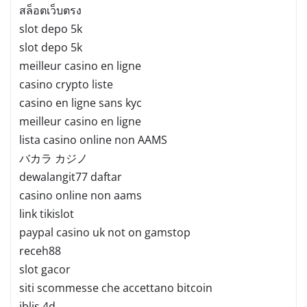
สล็อตเว็บตรง
slot depo 5k
slot depo 5k
meilleur casino en ligne
casino crypto liste
casino en ligne sans kyc
meilleur casino en ligne
lista casino online non AAMS
バカラ カジノ
dewalangit77 daftar
casino online non aams
link tikislot
paypal casino uk not on gamstop
receh88
slot gacor
siti scommesse che accettano bitcoin
iblis 4d