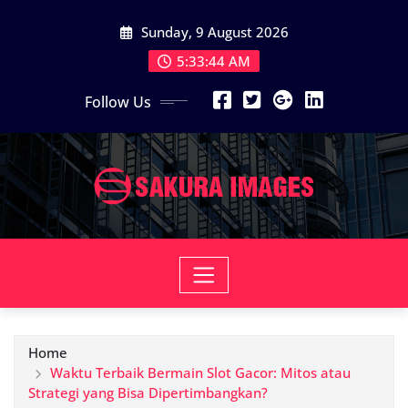
Skip
Sunday, 9 August 2026
to
content
5:33:45 AM
Follow Us
Home
Waktu Terbaik Bermain Slot Gacor: Mitos atau
Strategi yang Bisa Dipertimbangkan?