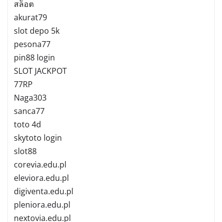
สล็อต
akurat79
slot depo 5k
pesona77
pin88 login
SLOT JACKPOT
77RP
Naga303
sanca77
toto 4d
skytoto login
slot88
corevia.edu.pl
eleviora.edu.pl
digiventa.edu.pl
pleniora.edu.pl
nextovia.edu.pl