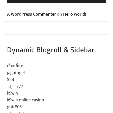
A WordPress Commenter
on
Hello world!
Dynamic Blogroll & Sidebar
เว็บสล็อต
jagotogel
Slot
Tajir 777
k9win
k9win online casino
gbk 808