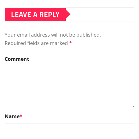
LEAVE A REPLY
Your email address will not be published.
Required fields are marked
*
Comment
Name
*