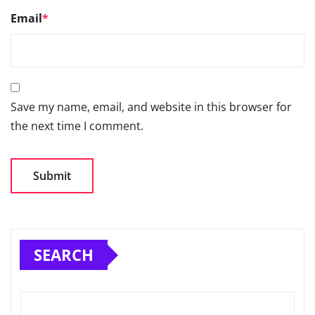
Email
*
Save my name, email, and website in this browser for
the next time I comment.
SEARCH