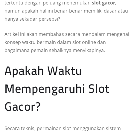
tertentu dengan peluang menemukan
slot gacor
,
namun apakah hal ini benar-benar memiliki dasar atau
hanya sekadar persepsi?
Artikel ini akan membahas secara mendalam mengenai
konsep waktu bermain dalam slot online dan
bagaimana pemain sebaiknya menyikapinya.
Apakah Waktu
Mempengaruhi Slot
Gacor?
Secara teknis, permainan slot menggunakan sistem