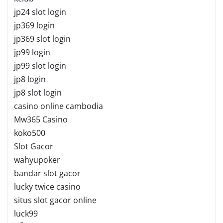
jp24 slot login
jp369 login
jp369 slot login
jp99 login
jp99 slot login
jp8 login
jp8 slot login
casino online cambodia
Mw365 Casino
koko500
Slot Gacor
wahyupoker
bandar slot gacor
lucky twice casino
situs slot gacor online
luck99