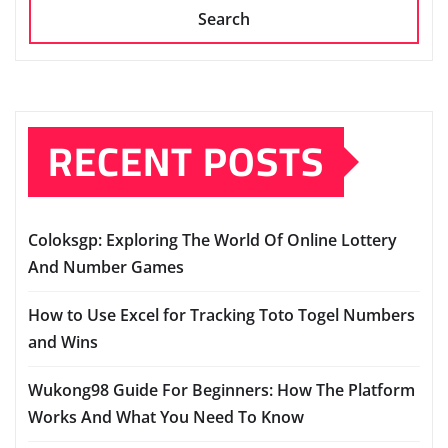
Search
RECENT POSTS
Coloksgp: Exploring The World Of Online Lottery
And Number Games
How to Use Excel for Tracking Toto Togel Numbers
and Wins
Wukong98 Guide For Beginners: How The Platform
Works And What You Need To Know