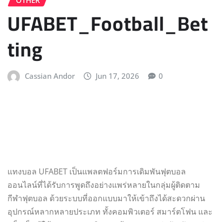
UFABET_Football_Bet
ting
Cassian Andor
Jun 17, 2026
0
แทงบอล UFABET เป็นแพลตฟอร์มการเดิมพันฟุตบอล
ออนไลน์ที่ได้รับการพูดถึงอย่างแพร่หลายในกลุ่มผู้ติดตาม
กีฬาฟุตบอล ด้วยระบบที่ออกแบบมาให้เข้าถึงได้สะดวกผ่าน
อุปกรณ์หลากหลายประเภท ทั้งคอมพิวเตอร์ สมาร์ตโฟน และ