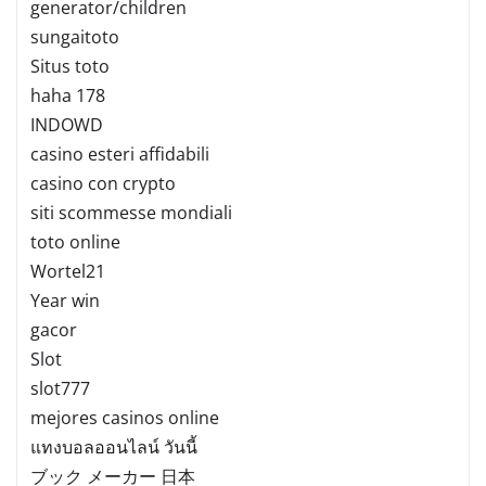
generator/children
sungaitoto
Situs toto
haha 178
INDOWD
casino esteri affidabili
casino con crypto
siti scommesse mondiali
toto online
Wortel21
Year win
gacor
Slot
slot777
mejores casinos online
แทงบอลออนไลน์ วันนี้
ブック メーカー 日本