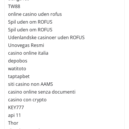
TW88
online casino uden rofus
Spil uden om ROFUS
Spil uden om ROFUS
Udenlandske casinoer uden ROFUS
Unovegas Resmi
casino online italia
depobos
watitoto
taptapbet
siti casino non AAMS
casino online senza documenti
casino con crypto
KEY777
api 11
Thor