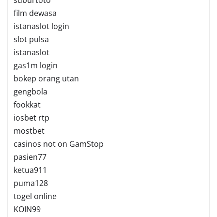
film dewasa
istanaslot login
slot pulsa
istanaslot
gas1m login
bokep orang utan
gengbola
fookkat
iosbet rtp
mostbet
casinos not on GamStop
pasien77
ketua911
puma128
togel online
KOIN99