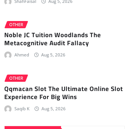
ShahFaisal
Aug 5, 2026
OTHER
Noble JC Tuition Woodlands The
Metacognitive Audit Fallacy
Ahmed
Aug 5, 2026
OTHER
Qqmacan Slot The Ultimate Online Slot
Experience For Big Wins
Saqib K
Aug 5, 2026