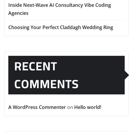
Inside Next-Wave AI Consultancy Vibe Coding
Agencies
Choosing Your Perfect Claddagh Wedding Ring
RECENT
COMMENTS
A WordPress Commenter
on
Hello world!