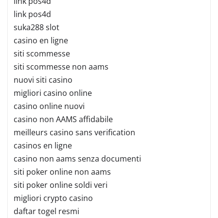
link pos4d
link pos4d
suka288 slot
casino en ligne
siti scommesse
siti scommesse non aams
nuovi siti casino
migliori casino online
casino online nuovi
casino non AAMS affidabile
meilleurs casino sans verification
casinos en ligne
casino non aams senza documenti
siti poker online non aams
siti poker online soldi veri
migliori crypto casino
daftar togel resmi