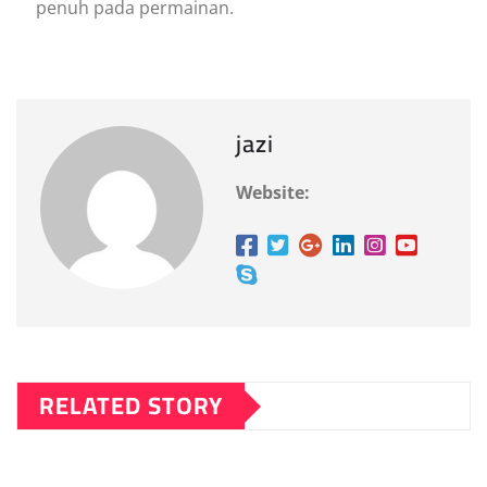
penuh pada permainan.
jazi
Website:
RELATED STORY