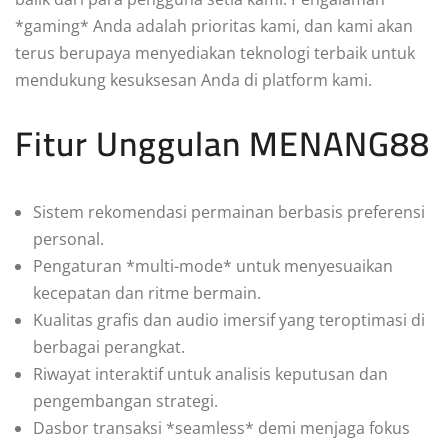
*gaming* Anda adalah prioritas kami, dan kami akan
terus berupaya menyediakan teknologi terbaik untuk
mendukung kesuksesan Anda di platform kami.
Fitur Unggulan MENANG88
Sistem rekomendasi permainan berbasis preferensi
personal.
Pengaturan *multi-mode* untuk menyesuaikan
kecepatan dan ritme bermain.
Kualitas grafis dan audio imersif yang teroptimasi di
berbagai perangkat.
Riwayat interaktif untuk analisis keputusan dan
pengembangan strategi.
Dasbor transaksi *seamless* demi menjaga fokus