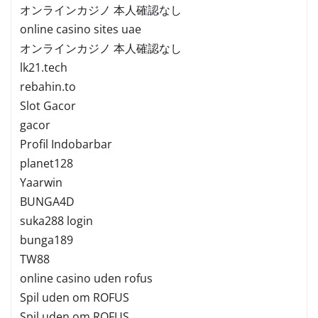
オンラインカジノ 本人確認なし
online casino sites uae
オンラインカジノ 本人確認なし
lk21.tech
rebahin.to
Slot Gacor
gacor
Profil Indobarbar
planet128
Yaarwin
BUNGA4D
suka288 login
bunga189
TW88
online casino uden rofus
Spil uden om ROFUS
Spil uden om ROFUS