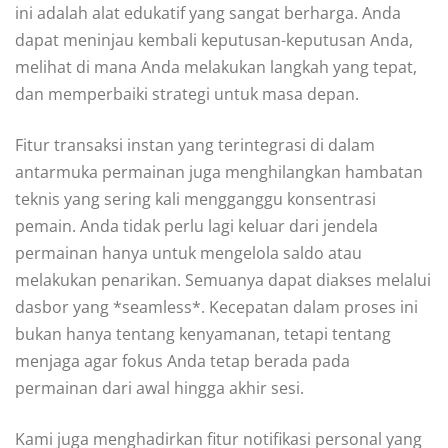
ini adalah alat edukatif yang sangat berharga. Anda
dapat meninjau kembali keputusan-keputusan Anda,
melihat di mana Anda melakukan langkah yang tepat,
dan memperbaiki strategi untuk masa depan.
Fitur transaksi instan yang terintegrasi di dalam
antarmuka permainan juga menghilangkan hambatan
teknis yang sering kali mengganggu konsentrasi
pemain. Anda tidak perlu lagi keluar dari jendela
permainan hanya untuk mengelola saldo atau
melakukan penarikan. Semuanya dapat diakses melalui
dasbor yang *seamless*. Kecepatan dalam proses ini
bukan hanya tentang kenyamanan, tetapi tentang
menjaga agar fokus Anda tetap berada pada
permainan dari awal hingga akhir sesi.
Kami juga menghadirkan fitur notifikasi personal yang