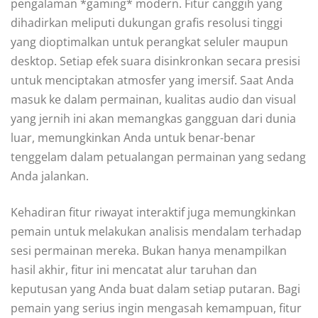
pengalaman *gaming* modern. Fitur canggih yang
dihadirkan meliputi dukungan grafis resolusi tinggi
yang dioptimalkan untuk perangkat seluler maupun
desktop. Setiap efek suara disinkronkan secara presisi
untuk menciptakan atmosfer yang imersif. Saat Anda
masuk ke dalam permainan, kualitas audio dan visual
yang jernih ini akan memangkas gangguan dari dunia
luar, memungkinkan Anda untuk benar-benar
tenggelam dalam petualangan permainan yang sedang
Anda jalankan.
Kehadiran fitur riwayat interaktif juga memungkinkan
pemain untuk melakukan analisis mendalam terhadap
sesi permainan mereka. Bukan hanya menampilkan
hasil akhir, fitur ini mencatat alur taruhan dan
keputusan yang Anda buat dalam setiap putaran. Bagi
pemain yang serius ingin mengasah kemampuan, fitur