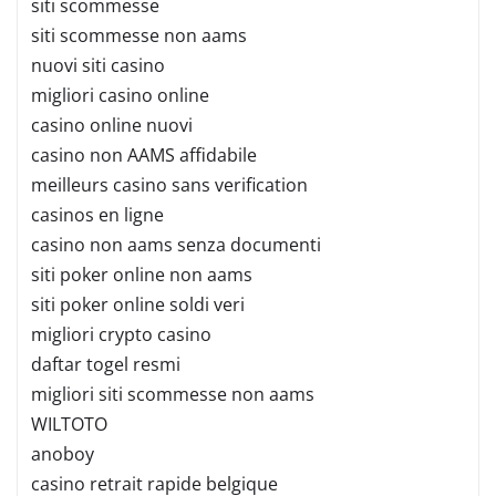
siti scommesse
siti scommesse non aams
nuovi siti casino
migliori casino online
casino online nuovi
casino non AAMS affidabile
meilleurs casino sans verification
casinos en ligne
casino non aams senza documenti
siti poker online non aams
siti poker online soldi veri
migliori crypto casino
daftar togel resmi
migliori siti scommesse non aams
WILTOTO
anoboy
casino retrait rapide belgique