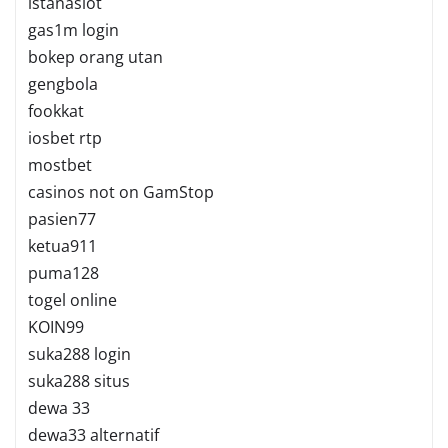
istanaslot
gas1m login
bokep orang utan
gengbola
fookkat
iosbet rtp
mostbet
casinos not on GamStop
pasien77
ketua911
puma128
togel online
KOIN99
suka288 login
suka288 situs
dewa 33
dewa33 alternatif