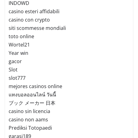
INDOWD
casino esteri affidabili
casino con crypto
siti scommesse mondiali
toto online
Wortel21
Year win
gacor
Slot
slot777
mejores casinos online
แทงบอลออนไลน์ วันนี้
ブック メーカー 日本
casino sin licencia
casino non aams
Prediksi Totopaedi
garasi189