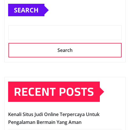
SEARCH
Search
RECENT POSTS
Kenali Situs Judi Online Terpercaya Untuk
Pengalaman Bermain Yang Aman