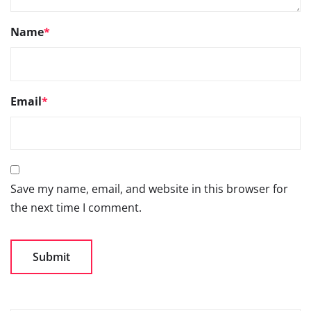
Name
*
Email
*
Save my name, email, and website in this browser for
the next time I comment.