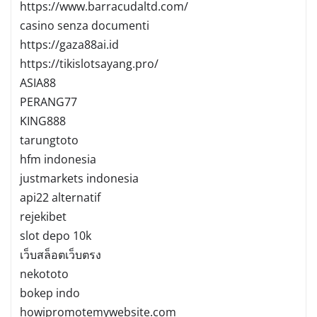
https://www.barracudaltd.com/
casino senza documenti
https://gaza88ai.id
https://tikislotsayang.pro/
ASIA88
PERANG77
KING888
tarungtoto
hfm indonesia
justmarkets indonesia
api22 alternatif
rejekibet
slot depo 10k
เว็บสล็อตเว็บตรง
nekototo
bokep indo
howipromotemywebsite.com