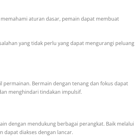
an memahami aturan dasar, pemain dapat membuat
alahan yang tidak perlu yang dapat mengurangi peluang
sil permainan. Bermain dengan tenang dan fokus dapat
n menghindari tindakan impulsif.
in dengan mendukung berbagai perangkat. Baik melalui
 dapat diakses dengan lancar.