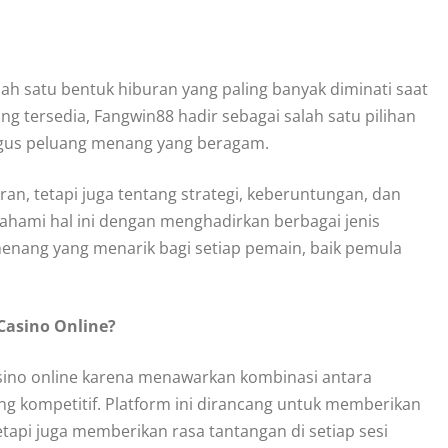
ah satu bentuk hiburan yang paling banyak diminati saat
ng tersedia, Fangwin88 hadir sebagai salah satu pilihan
gus peluang menang yang beragam.
an, tetapi juga tentang strategi, keberuntungan, dan
ami hal ini dengan menghadirkan berbagai jenis
nang yang menarik bagi setiap pemain, baik pemula
Casino Online?
asino online karena menawarkan kombinasi antara
g kompetitif. Platform ini dirancang untuk memberikan
api juga memberikan rasa tantangan di setiap sesi