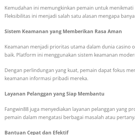
Kemudahan ini memungkinkan pemain untuk menikmati p
Fleksibilitas ini menjadi salah satu alasan mengapa bany
Sistem Keamanan yang Memberikan Rasa Aman
Keamanan menjadi prioritas utama dalam dunia casino 
baik. Platform ini menggunakan sistem keamanan modern
Dengan perlindungan yang kuat, pemain dapat fokus me
keamanan informasi pribadi mereka.
Layanan Pelanggan yang Siap Membantu
Fangwin88 juga menyediakan layanan pelanggan yang pro
pemain dalam mengatasi berbagai masalah atau pertany
Bantuan Cepat dan Efektif