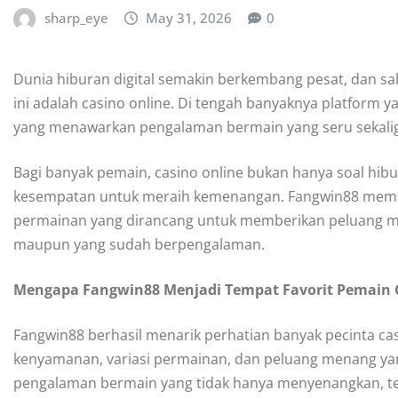
sharp_eye
May 31, 2026
0
Dunia hiburan digital semakin berkembang pesat, dan sal
ini adalah casino online. Di tengah banyaknya platform ya
yang menawarkan pengalaman bermain yang seru sekali
Bagi banyak pemain, casino online bukan hanya soal hibur
kesempatan untuk meraih kemenangan. Fangwin88 memah
permainan yang dirancang untuk memberikan peluang me
maupun yang sudah berpengalaman.
Mengapa Fangwin88 Menjadi Tempat Favorit Pemain 
Fangwin88 berhasil menarik perhatian banyak pecinta c
kenyamanan, variasi permainan, dan peluang menang yan
pengalaman bermain yang tidak hanya menyenangkan, tet