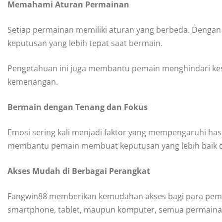
Memahami Aturan Permainan
Setiap permainan memiliki aturan yang berbeda. Deng
keputusan yang lebih tepat saat bermain.
Pengetahuan ini juga membantu pemain menghindari kes
kemenangan.
Bermain dengan Tenang dan Fokus
Emosi sering kali menjadi faktor yang mempengaruhi ha
membantu pemain membuat keputusan yang lebih baik da
Akses Mudah di Berbagai Perangkat
Fangwin88 memberikan kemudahan akses bagi para pema
smartphone, tablet, maupun komputer, semua permainan