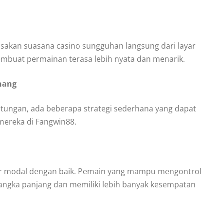
asakan suasana casino sungguhan langsung dari layar
mbuat permainan terasa lebih nyata dan menarik.
nang
tungan, ada beberapa strategi sederhana yang dapat
ereka di Fangwin88.
ur modal dengan baik. Pemain yang mampu mengontrol
angka panjang dan memiliki lebih banyak kesempatan