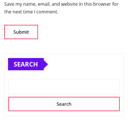
Save my name, email, and website in this browser for
the next time I comment.
SEARCH
Search