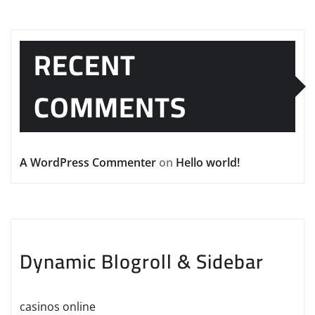
RECENT
COMMENTS
A WordPress Commenter
on
Hello world!
Dynamic Blogroll & Sidebar
casinos online