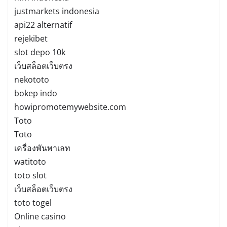
justmarkets indonesia
api22 alternatif
rejekibet
slot depo 10k
เว็บสล็อตเว็บตรง
nekototo
bokep indo
howipromotemywebsite.com
Toto
Toto
เครื่องพันพาเลท
watitoto
toto slot
เว็บสล็อตเว็บตรง
toto togel
Online casino