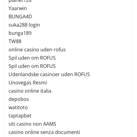
Yaarwin
BUNGA4D
suka288 login
bunga189
TW88
online casino uden rofus
Spil uden om ROFUS
Spil uden om ROFUS
Udenlandske casinoer uden ROFUS
Unovegas Resmi
casino online italia
depobos
watitoto
taptapbet
siti casino non AAMS
casino online senza documenti