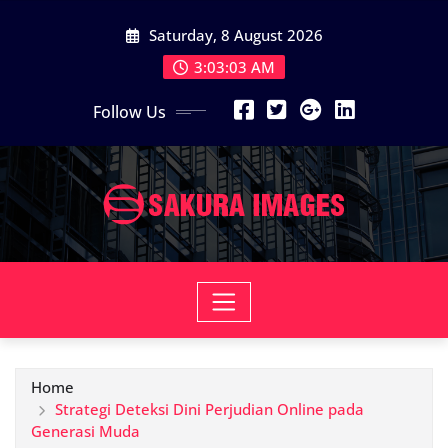
Skip
Saturday, 8 August 2026
to
content
3:03:04 AM
Follow Us
Home
Strategi Deteksi Dini Perjudian Online pada
Generasi Muda