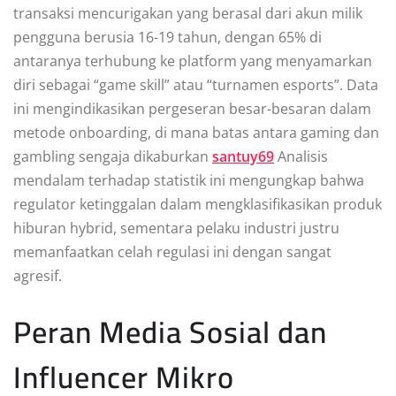
transaksi mencurigakan yang berasal dari akun milik
pengguna berusia 16-19 tahun, dengan 65% di
antaranya terhubung ke platform yang menyamarkan
diri sebagai “game skill” atau “turnamen esports”. Data
ini mengindikasikan pergeseran besar-besaran dalam
metode onboarding, di mana batas antara gaming dan
gambling sengaja dikaburkan
santuy69
Analisis
mendalam terhadap statistik ini mengungkap bahwa
regulator ketinggalan dalam mengklasifikasikan produk
hiburan hybrid, sementara pelaku industri justru
memanfaatkan celah regulasi ini dengan sangat
agresif.
Peran Media Sosial dan
Influencer Mikro