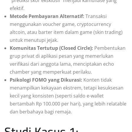
“prediksi skor eksklusif” menjadi kamuflase yang
efektif.
Metode Pembayaran Alternatif:
Transaksi
menggunakan voucher game, cryptocurrency
altcoin, atau barter item dalam game (skin trading)
untuk menutupi jejak.
Komunitas Tertutup (Closed Circle):
Pembentukan
grup privat di aplikasi pesan yang memerlukan
verifikasi dari anggota lama, menciptakan echo
chamber yang memperkuat perilaku.
Psikologi FOMO yang Dikurasi:
Konten tidak
menampilkan kekayaan ekstrem, tetapi kesuksesan
kecil yang konsisten (seperti saldo e-wallet
bertambah Rp 100.000 per hari), yang lebih relatable
dan berbahaya bagi remaja.
Studi Kasus 1: