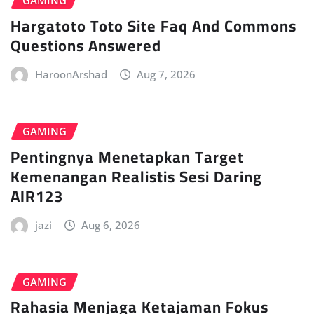
GAMING
Hargatoto Toto Site Faq And Commons
Questions Answered
HaroonArshad
Aug 7, 2026
GAMING
Pentingnya Menetapkan Target
Kemenangan Realistis Sesi Daring
AIR123
jazi
Aug 6, 2026
GAMING
Rahasia Menjaga Ketajaman Fokus