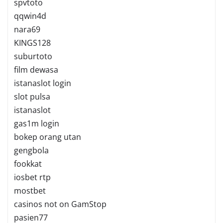
spvtoto
qqwin4d
nara69
KINGS128
suburtoto
film dewasa
istanaslot login
slot pulsa
istanaslot
gas1m login
bokep orang utan
gengbola
fookkat
iosbet rtp
mostbet
casinos not on GamStop
pasien77