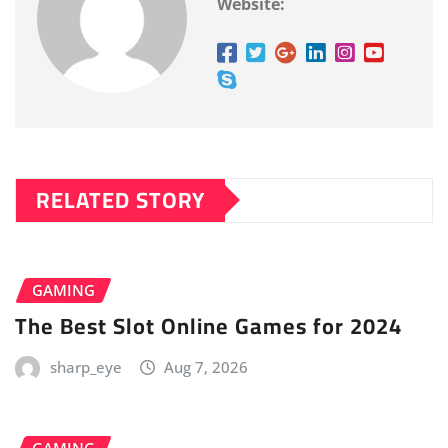
Website:
RELATED STORY
GAMING
The Best Slot Online Games for 2024
sharp_eye
Aug 7, 2026