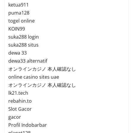
ketua911
puma128
togel online
KOIN99
suka288 login
suka288 situs
dewa 33
dewa33 alternatif
オンラインカジノ 本人確認なし
online casino sites uae
オンラインカジノ 本人確認なし
lk21.tech
rebahin.to
Slot Gacor
gacor
Profil Indobarbar
planet128