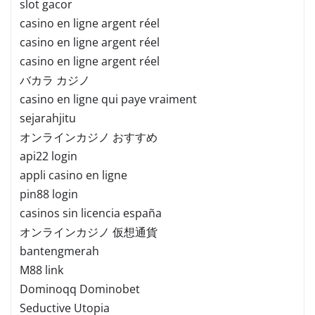
slot gacor
casino en ligne argent réel
casino en ligne argent réel
casino en ligne argent réel
バカラ カジノ
casino en ligne qui paye vraiment
sejarahjitu
オンラインカジノ おすすめ
api22 login
appli casino en ligne
pin88 login
casinos sin licencia españa
オンラインカジノ 仮想通貨
bantengmerah
M88 link
Dominoqq Dominobet
Seductive Utopia