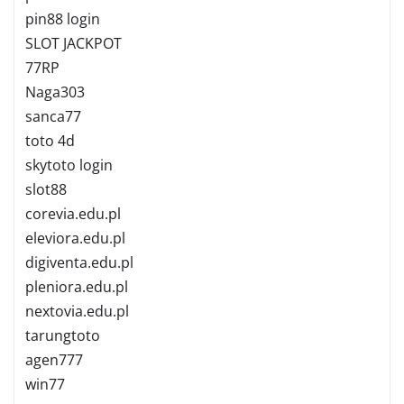
pin88 login
SLOT JACKPOT
77RP
Naga303
sanca77
toto 4d
skytoto login
slot88
corevia.edu.pl
eleviora.edu.pl
digiventa.edu.pl
pleniora.edu.pl
nextovia.edu.pl
tarungtoto
agen777
win77