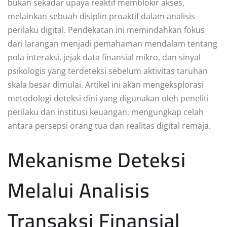
bukan sekadar upaya reaktif memblokir akses,
melainkan sebuah disiplin proaktif dalam analisis
perilaku digital. Pendekatan ini memindahkan fokus
dari larangan menjadi pemahaman mendalam tentang
pola interaksi, jejak data finansial mikro, dan sinyal
psikologis yang terdeteksi sebelum aktivitas taruhan
skala besar dimulai. Artikel ini akan mengeksplorasi
metodologi deteksi dini yang digunakan oleh peneliti
perilaku dan institusi keuangan, mengungkap celah
antara persepsi orang tua dan realitas digital remaja.
Mekanisme Deteksi
Melalui Analisis
Transaksi Finansial