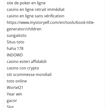
site de poker en ligne
casino en ligne retrait immédiat
casino en ligne sans vérification
https://www.mystoryelf.com/en/tools/book-title-
generator/children
sungaitoto
Situs toto
haha 178
INDOWD
casino esteri affidabili
casino con crypto
siti scommesse mondiali
toto online
Wortel21
Year win
gacor
Slot