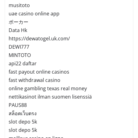
musitoto
uae casino online app
ポーカー
Data Hk
https://dewatogel.uk.com/
DEWI777
MINTOTO
api22 daftar
fast payout online casinos
fast withdrawal casino
online gambling texas real money
nettikasinot ilman suomen lisenssiä
PAUS88
สล็อตเว็บตรง
slot depo 5k
slot depo 5k