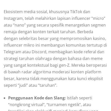
Ekosistem media sosial, khususnya TikTok dan
Instagram, telah melahirkan lapisan influencer “micro”
atau “nano” yang secara spesifik menargetkan segmen
remaja dengan konten terkait taruhan. Berbeda
dengan selebritas besar yang mempromosikan kasino,
influencer mikro ini membangun komunitas tertutup di
Telegram atau Discord, membagikan kode referal dan
strategi taruhan olahraga dengan bahasa dan meme
yang sangat kontekstual bagi gen-Z. Mereka beroperasi
di bawah radar algoritma moderasi konten platform
besar, karena tidak menggunakan kata kunci eksplisit
seperti “judi” atau “taruhan”.
Penggunaan Kode dan Slang:
Istilah seperti
“nongkrong virtual”, “turnamen ngetik”, atau