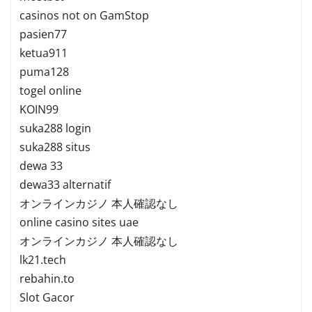
casinos not on GamStop
pasien77
ketua911
puma128
togel online
KOIN99
suka288 login
suka288 situs
dewa 33
dewa33 alternatif
オンラインカジノ 本人確認なし
online casino sites uae
オンラインカジノ 本人確認なし
lk21.tech
rebahin.to
Slot Gacor