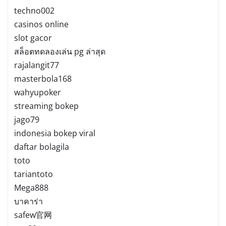
techno002
casinos online
slot gacor
สล็อตทดลองเล่น pg ล่าสุด
rajalangit77
masterbola168
wahyupoker
streaming bokep
jago79
indonesia bokep viral
daftar bolagila
toto
tariantoto
Mega888
บาคาร่า
safew官网