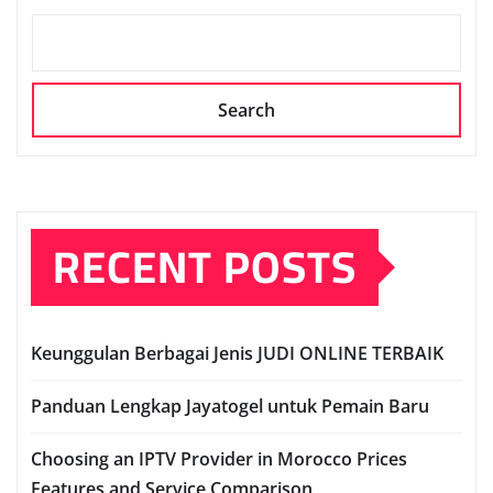
Search
RECENT POSTS
Keunggulan Berbagai Jenis JUDI ONLINE TERBAIK
Panduan Lengkap Jayatogel untuk Pemain Baru
Choosing an IPTV Provider in Morocco Prices
Features and Service Comparison