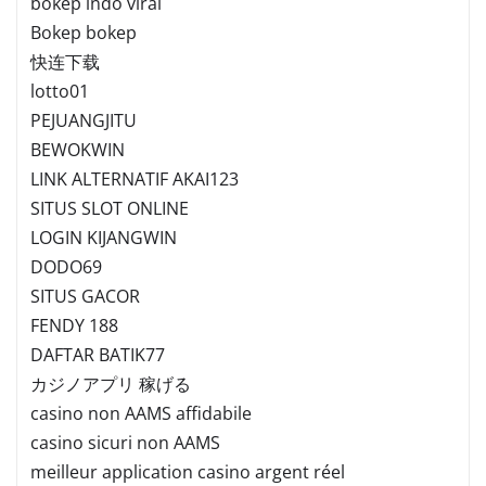
bokep indo viral
Bokep bokep
快连下载
lotto01
PEJUANGJITU
BEWOKWIN
LINK ALTERNATIF AKAI123
SITUS SLOT ONLINE
LOGIN KIJANGWIN
DODO69
SITUS GACOR
FENDY 188
DAFTAR BATIK77
カジノアプリ 稼げる
casino non AAMS affidabile
casino sicuri non AAMS
meilleur application casino argent réel