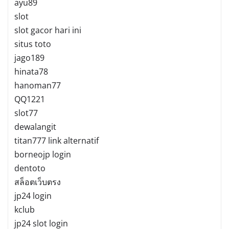
ayu89
slot
slot gacor hari ini
situs toto
jago189
hinata78
hanoman77
QQ1221
slot77
dewalangit
titan777 link alternatif
borneojp login
dentoto
สล็อตเว็บตรง
jp24 login
kclub
jp24 slot login