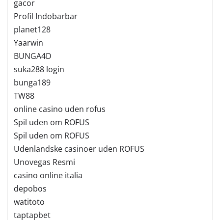
gacor
Profil Indobarbar
planet128
Yaarwin
BUNGA4D
suka288 login
bunga189
TW88
online casino uden rofus
Spil uden om ROFUS
Spil uden om ROFUS
Udenlandske casinoer uden ROFUS
Unovegas Resmi
casino online italia
depobos
watitoto
taptapbet