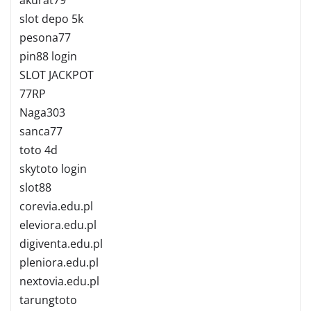
slot depo 5k
pesona77
pin88 login
SLOT JACKPOT
77RP
Naga303
sanca77
toto 4d
skytoto login
slot88
corevia.edu.pl
eleviora.edu.pl
digiventa.edu.pl
pleniora.edu.pl
nextovia.edu.pl
tarungtoto