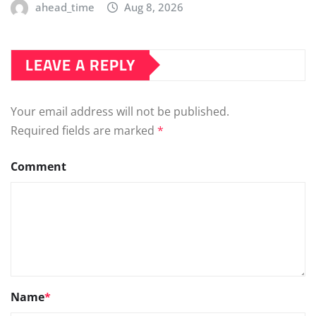
ahead_time
Aug 8, 2026
LEAVE A REPLY
Your email address will not be published.
Required fields are marked
*
Comment
Name
*