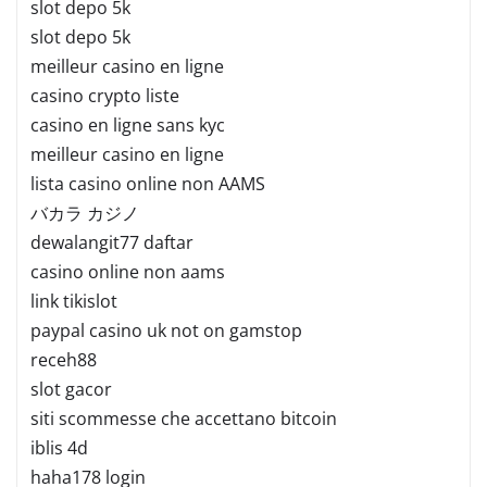
slot depo 5k
slot depo 5k
meilleur casino en ligne
casino crypto liste
casino en ligne sans kyc
meilleur casino en ligne
lista casino online non AAMS
バカラ カジノ
dewalangit77 daftar
casino online non aams
link tikislot
paypal casino uk not on gamstop
receh88
slot gacor
siti scommesse che accettano bitcoin
iblis 4d
haha178 login