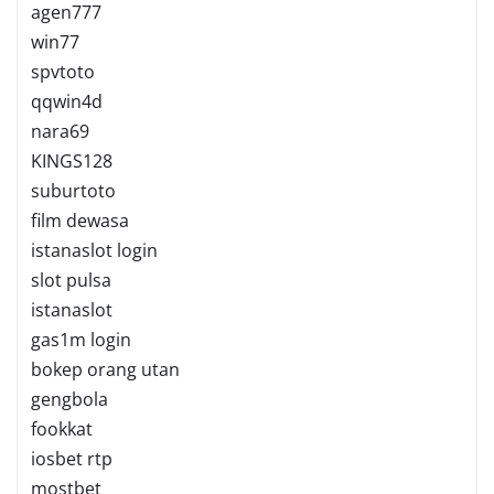
agen777
win77
spvtoto
qqwin4d
nara69
KINGS128
suburtoto
film dewasa
istanaslot login
slot pulsa
istanaslot
gas1m login
bokep orang utan
gengbola
fookkat
iosbet rtp
mostbet