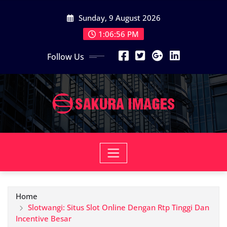
Skip
Sunday, 9 August 2026
to
content
1:06:57 PM
Follow Us
Home
Slotwangi: Situs Slot Online Dengan Rtp Tinggi Dan
Incentive Besar