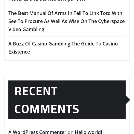
The Best Manual Of Arms In Tell To Link Toto With
See To Procure As Well As Wise On The Cyberspace
Video Gambling
A Buzz Of Casino Gambling The Guide To Casino
Existence
RECENT
COMMENTS
A WordPress Commenter
on
Hello world!