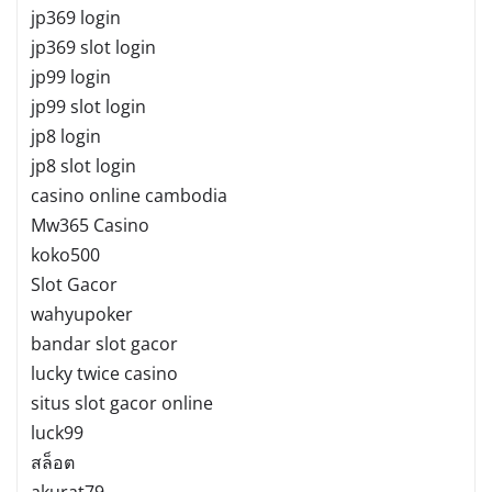
jp369 login
jp369 slot login
jp99 login
jp99 slot login
jp8 login
jp8 slot login
casino online cambodia
Mw365 Casino
koko500
Slot Gacor
wahyupoker
bandar slot gacor
lucky twice casino
situs slot gacor online
luck99
สล็อต
akurat79