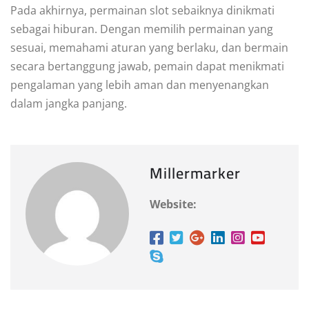
Pada akhirnya, permainan slot sebaiknya dinikmati
sebagai hiburan. Dengan memilih permainan yang
sesuai, memahami aturan yang berlaku, dan bermain
secara bertanggung jawab, pemain dapat menikmati
pengalaman yang lebih aman dan menyenangkan
dalam jangka panjang.
Millermarker
Website: