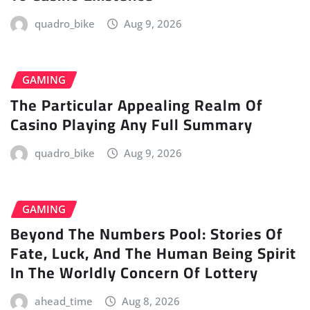
quadro_bike
Aug 9, 2026
GAMING
The Particular Appealing Realm Of
Casino Playing Any Full Summary
quadro_bike
Aug 9, 2026
GAMING
Beyond The Numbers Pool: Stories Of
Fate, Luck, And The Human Being Spirit
In The Worldly Concern Of Lottery
ahead_time
Aug 8, 2026