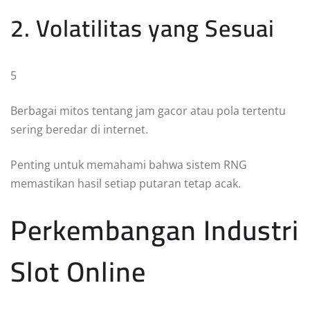
2. Volatilitas yang Sesuai
5
Berbagai mitos tentang jam gacor atau pola tertentu
sering beredar di internet.
Penting untuk memahami bahwa sistem RNG
memastikan hasil setiap putaran tetap acak.
Perkembangan Industri
Slot Online