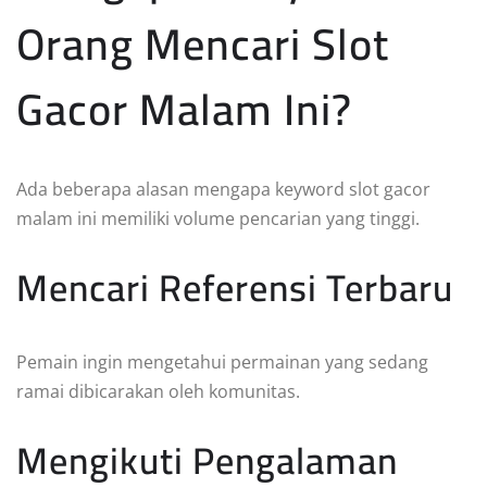
Orang Mencari Slot
Gacor Malam Ini?
Ada beberapa alasan mengapa keyword slot gacor
malam ini memiliki volume pencarian yang tinggi.
Mencari Referensi Terbaru
Pemain ingin mengetahui permainan yang sedang
ramai dibicarakan oleh komunitas.
Mengikuti Pengalaman