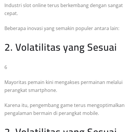
Industri slot online terus berkembang dengan sangat
cepat.
Beberapa inovasi yang semakin populer antara lain:
2. Volatilitas yang Sesuai
6
Mayoritas pemain kini mengakses permainan melalui
perangkat smartphone.
Karena itu, pengembang game terus mengoptimalkan
pengalaman bermain di perangkat mobile.
2. Volatilitas yang Sesuai