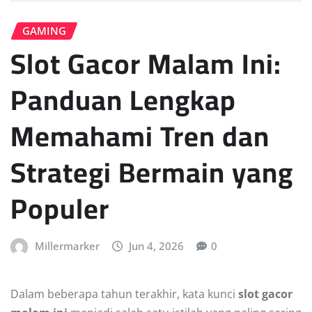
GAMING
Slot Gacor Malam Ini:
Panduan Lengkap
Memahami Tren dan
Strategi Bermain yang
Populer
Millermarker
Jun 4, 2026
0
Dalam beberapa tahun terakhir, kata kunci
slot gacor