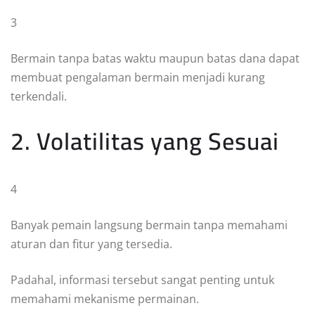
3
Bermain tanpa batas waktu maupun batas dana dapat
membuat pengalaman bermain menjadi kurang
terkendali.
2. Volatilitas yang Sesuai
4
Banyak pemain langsung bermain tanpa memahami
aturan dan fitur yang tersedia.
Padahal, informasi tersebut sangat penting untuk
memahami mekanisme permainan.