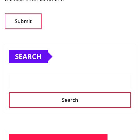
SEARCH
Search