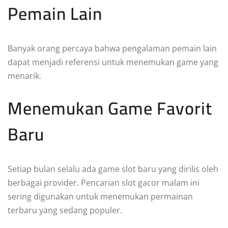
Pemain Lain
Banyak orang percaya bahwa pengalaman pemain lain
dapat menjadi referensi untuk menemukan game yang
menarik.
Menemukan Game Favorit
Baru
Setiap bulan selalu ada game slot baru yang dirilis oleh
berbagai provider. Pencarian slot gacor malam ini
sering digunakan untuk menemukan permainan
terbaru yang sedang populer.