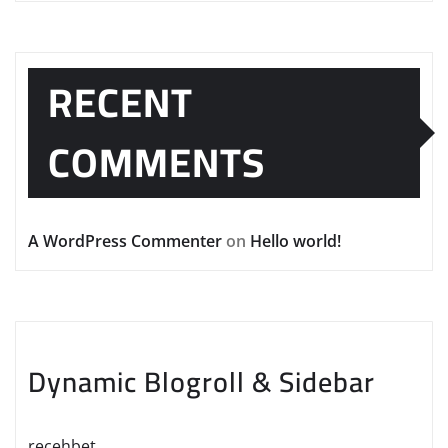
RECENT
COMMENTS
A WordPress Commenter
on
Hello world!
Dynamic Blogroll & Sidebar
recehbet