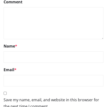
Comment
Name
*
Email
*
Save my name, email, and website in this browser for
the next time I comment.