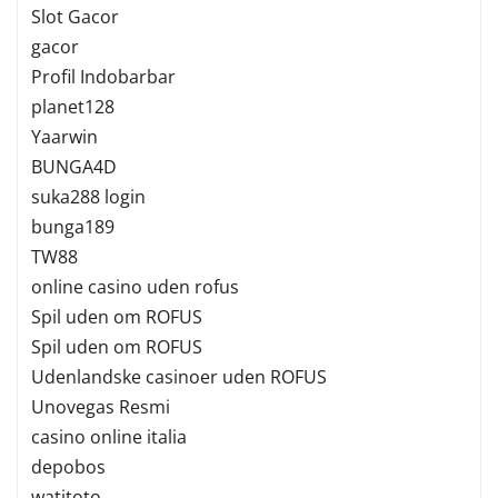
Slot Gacor
gacor
Profil Indobarbar
planet128
Yaarwin
BUNGA4D
suka288 login
bunga189
TW88
online casino uden rofus
Spil uden om ROFUS
Spil uden om ROFUS
Udenlandske casinoer uden ROFUS
Unovegas Resmi
casino online italia
depobos
watitoto