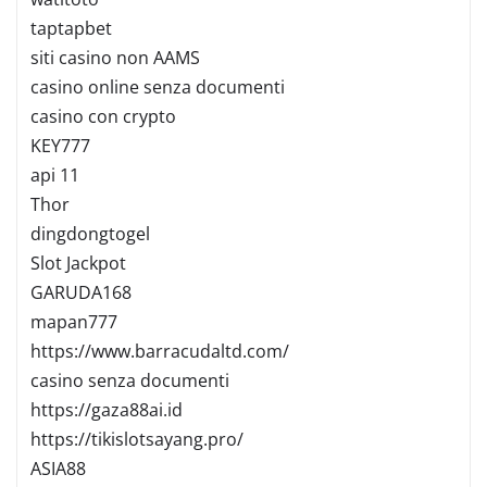
taptapbet
siti casino non AAMS
casino online senza documenti
casino con crypto
KEY777
api 11
Thor
dingdongtogel
Slot Jackpot
GARUDA168
mapan777
https://www.barracudaltd.com/
casino senza documenti
https://gaza88ai.id
https://tikislotsayang.pro/
ASIA88