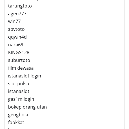
tarungtoto
agen777
win77
spvtoto
qqwin4d
nara69
KINGS128
suburtoto
film dewasa
istanaslot login
slot pulsa
istanaslot
gas1m login
bokep orang utan
gengbola
fookkat