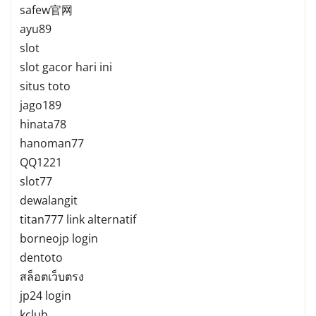
safew官网
ayu89
slot
slot gacor hari ini
situs toto
jago189
hinata78
hanoman77
QQ1221
slot77
dewalangit
titan777 link alternatif
borneojp login
dentoto
สล็อตเว็บตรง
jp24 login
kclub