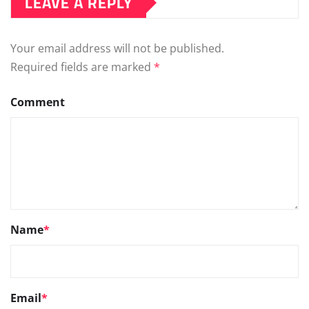
LEAVE A REPLY
Your email address will not be published.
Required fields are marked
*
Comment
Name
*
Email
*