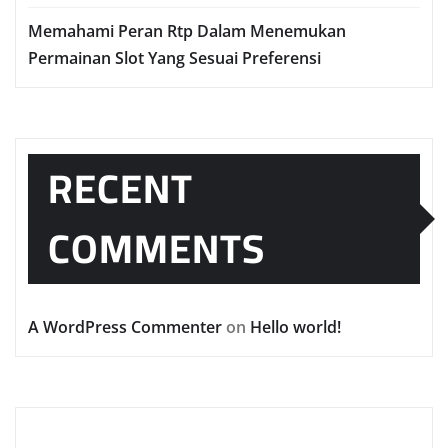
Memahami Peran Rtp Dalam Menemukan
Permainan Slot Yang Sesuai Preferensi
RECENT
COMMENTS
A WordPress Commenter
on
Hello world!