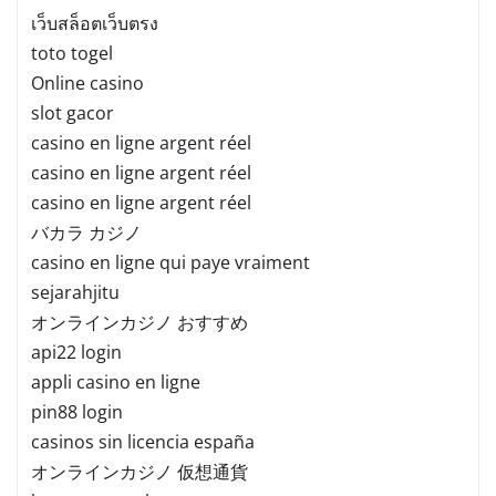
เว็บสล็อตเว็บตรง
toto togel
Online casino
slot gacor
casino en ligne argent réel
casino en ligne argent réel
casino en ligne argent réel
バカラ カジノ
casino en ligne qui paye vraiment
sejarahjitu
オンラインカジノ おすすめ
api22 login
appli casino en ligne
pin88 login
casinos sin licencia españa
オンラインカジノ 仮想通貨