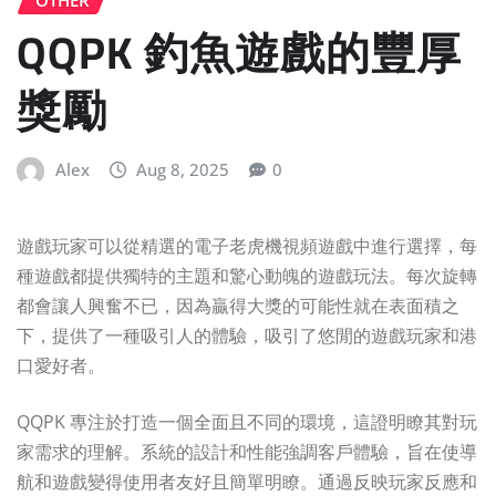
QQPK 釣魚遊戲的豐厚
獎勵
Alex
Aug 8, 2025
0
遊戲玩家可以從精選的電子老虎機視頻遊戲中進行選擇，每
種遊戲都提供獨特的主題和驚心動魄的遊戲玩法。每次旋轉
都會讓人興奮不已，因為贏得大獎的可能性就在表面積之
下，提供了一種吸引人的體驗，吸引了悠閒的遊戲玩家和港
口愛好者。
QQPK 專注於打造一個全面且不同的環境，這證明瞭其對玩
家需求的理解。系統的設計和性能強調客戶體驗，旨在使導
航和遊戲變得使用者友好且簡單明瞭。通過反映玩家反應和