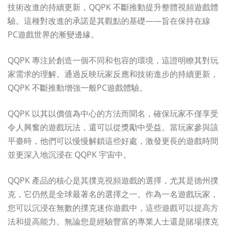
技術改進的持續更新，QQPK 不斷推動提升整體視頻遊戲體
驗。這種對改進的承諾是其觀點的基礎——旨在保持在線
PC遊戲世界的漸變邊緣。
QQPK 專注於創造一個不同和包容的環境，這證明瞭其對玩
家需求的理解。通過反映玩家反應和技術進步的持續更新，
QQPK 不斷推動增強一般PC遊戲體驗。
QQPK 以其以價值為中心的方法而聞名，確保玩家不僅享受
令人興奮的遊戲玩法，還可以從獎勵中受益。當玩家參與該
平臺時，他們可以慢慢解鎖這些好處，激發更長的遊戲時間
並更深入地沉浸在 QQPK 宇宙中。
QQPK 產品的核心是其撲克視頻遊戲的選擇，尤其是德州撲
克，它仍然是全球最著名的選擇之一。作為一名遊戲玩家，
您可以沉浸在無數的撲克迷你遊戲中，這些遊戲可以提高方
法和提高能力。無論您是經驗豐富的專業人士還是賭場撲克