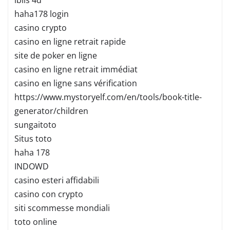
haha178 login
casino crypto
casino en ligne retrait rapide
site de poker en ligne
casino en ligne retrait immédiat
casino en ligne sans vérification
https://www.mystoryelf.com/en/tools/book-title-
generator/children
sungaitoto
Situs toto
haha 178
INDOWD
casino esteri affidabili
casino con crypto
siti scommesse mondiali
toto online