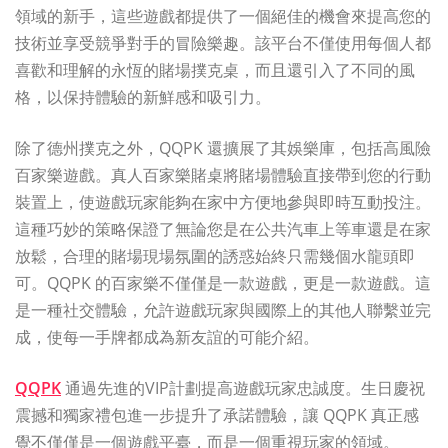
領域的新手，這些遊戲都提供了一個絕佳的機會來提高您的
技術並享受競爭對手的冒險樂趣。該平台不僅使用每個人都
喜歡和理解的永恆的賭場撲克桌，而且還引入了不同的風
格，以保持體驗的新鮮感和吸引力。
除了德州撲克之外，QQPK 還擴展了其娛樂庫，包括高風險
百家樂遊戲。真人百家樂賭桌將賭場體驗直接帶到您的行動
裝置上，使遊戲玩家能夠在家中方便地參與即時互動投注。
這種巧妙的策略保證了無論您是在公共汽車上等車還是在家
放鬆，合理的賭場現場氛圍的誘惑始終只需幾個水龍頭即
可。QQPK 的百家樂不僅僅是一款遊戲，更是一款遊戲。這
是一種社交體驗，允許遊戲玩家與國際上的其他人聯繫並完
成，使每一手牌都成為新友誼的可能介紹。
QQPK
通過先進的VIP計劃提高遊戲玩家忠誠度。生日慶祝
震撼和獨家禮包進一步提升了承諾體驗，讓 QQPK 真正感
覺不僅僅是一個遊戲平臺，而是一個重視玩家的領域。