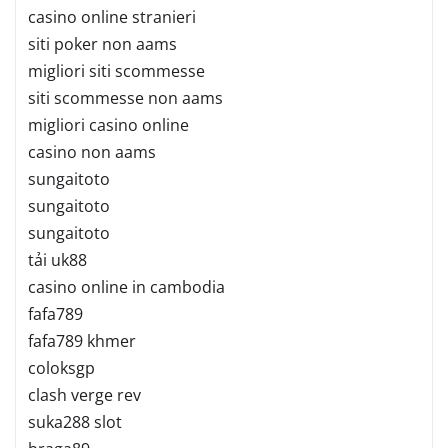
casino online stranieri
siti poker non aams
migliori siti scommesse
siti scommesse non aams
migliori casino online
casino non aams
sungaitoto
sungaitoto
sungaitoto
tải uk88
casino online in cambodia
fafa789
fafa789 khmer
coloksgp
clash verge rev
suka288 slot