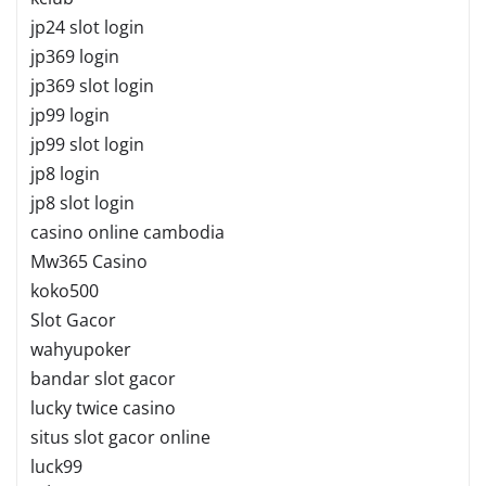
jp24 slot login
jp369 login
jp369 slot login
jp99 login
jp99 slot login
jp8 login
jp8 slot login
casino online cambodia
Mw365 Casino
koko500
Slot Gacor
wahyupoker
bandar slot gacor
lucky twice casino
situs slot gacor online
luck99