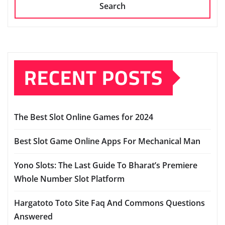
Search
RECENT POSTS
The Best Slot Online Games for 2024
Best Slot Game Online Apps For Mechanical Man
Yono Slots: The Last Guide To Bharat’s Premiere
Whole Number Slot Platform
Hargatoto Toto Site Faq And Commons Questions
Answered