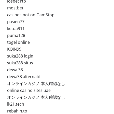
iosbet rtp
mostbet
casinos not on GamStop
pasien77
ketua911
puma128
togel online
KOIN99
suka288 login
suka288 situs
dewa 33
dewa33 alternatif
オンラインカジノ 本人確認なし
online casino sites uae
オンラインカジノ 本人確認なし
lk21.tech
rebahin.to