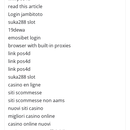
read this article
Login jambitoto
suka288 slot
19dewa
emosibet login
browser with built-in proxies
link pos4d
link pos4d
link pos4d
suka288 slot
casino en ligne
siti scommesse
siti scommesse non aams
nuovi siti casino
migliori casino online
casino online nuovi