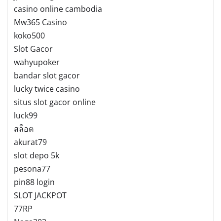
casino online cambodia
Mw365 Casino
koko500
Slot Gacor
wahyupoker
bandar slot gacor
lucky twice casino
situs slot gacor online
luck99
สล็อต
akurat79
slot depo 5k
pesona77
pin88 login
SLOT JACKPOT
77RP