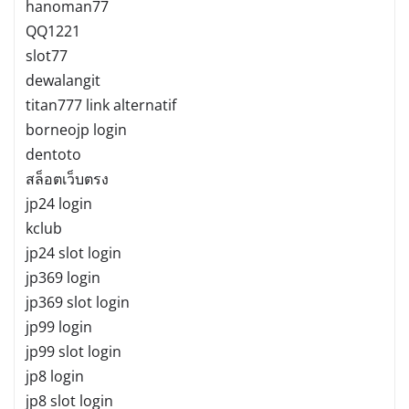
hanoman77
QQ1221
slot77
dewalangit
titan777 link alternatif
borneojp login
dentoto
สล็อตเว็บตรง
jp24 login
kclub
jp24 slot login
jp369 login
jp369 slot login
jp99 login
jp99 slot login
jp8 login
jp8 slot login