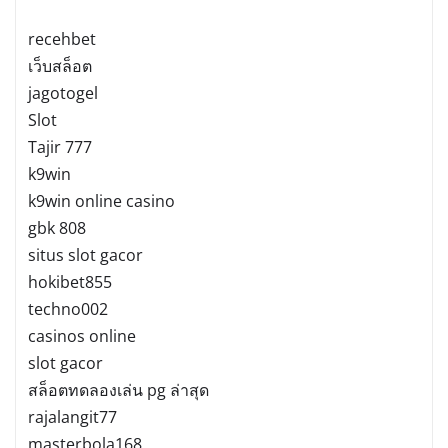
recehbet
เว็บสล็อต
jagotogel
Slot
Tajir 777
k9win
k9win online casino
gbk 808
situs slot gacor
hokibet855
techno002
casinos online
slot gacor
สล็อตทดลองเล่น pg ล่าสุด
rajalangit77
masterbola168