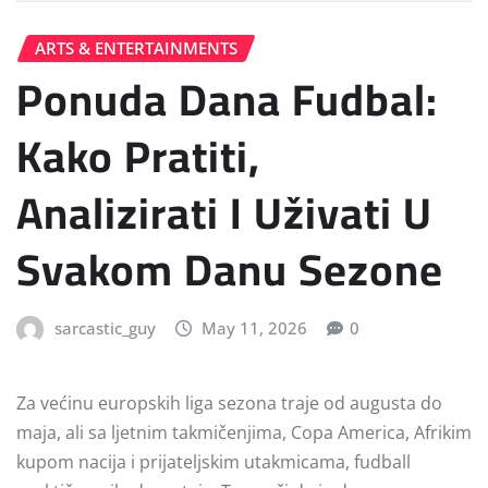
ARTS & ENTERTAINMENTS
Ponuda Dana Fudbal:
Kako Pratiti,
Analizirati I Uživati U
Svakom Danu Sezone
sarcastic_guy
May 11, 2026
0
Za većinu europskih liga sezona traje od augusta do
maja, ali sa ljetnim takmičenjima, Copa America, Afrikim
kupom nacija i prijateljskim utakmicama, fudball