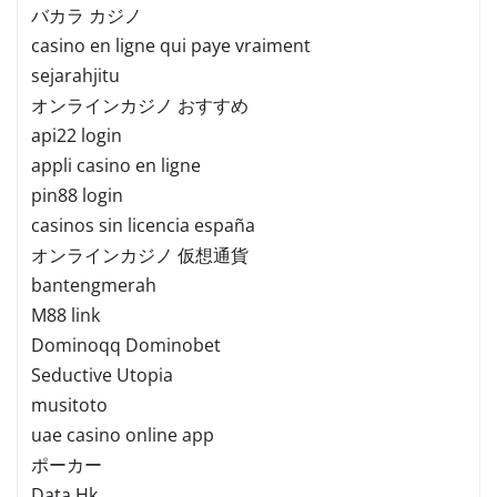
バカラ カジノ
casino en ligne qui paye vraiment
sejarahjitu
オンラインカジノ おすすめ
api22 login
appli casino en ligne
pin88 login
casinos sin licencia españa
オンラインカジノ 仮想通貨
bantengmerah
M88 link
Dominoqq Dominobet
Seductive Utopia
musitoto
uae casino online app
ポーカー
Data Hk