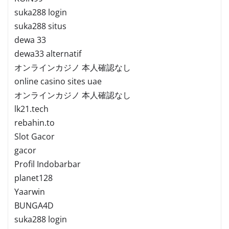
suka288 login
suka288 situs
dewa 33
dewa33 alternatif
オンラインカジノ 本人確認なし
online casino sites uae
オンラインカジノ 本人確認なし
lk21.tech
rebahin.to
Slot Gacor
gacor
Profil Indobarbar
planet128
Yaarwin
BUNGA4D
suka288 login