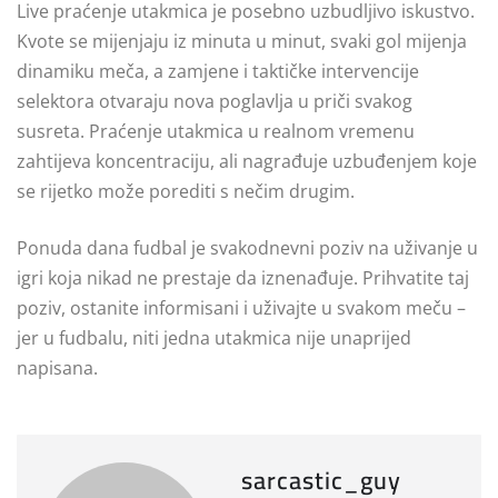
Live praćenje utakmica je posebno uzbudljivo iskustvo.
Kvote se mijenjaju iz minuta u minut, svaki gol mijenja
dinamiku meča, a zamjene i taktičke intervencije
selektora otvaraju nova poglavlja u priči svakog
susreta. Praćenje utakmica u realnom vremenu
zahtijeva koncentraciju, ali nagrađuje uzbuđenjem koje
se rijetko može porediti s nečim drugim.
Ponuda dana fudbal je svakodnevni poziv na uživanje u
igri koja nikad ne prestaje da iznenađuje. Prihvatite taj
poziv, ostanite informisani i uživajte u svakom meču –
jer u fudbalu, niti jedna utakmica nije unaprijed
napisana.
sarcastic_guy