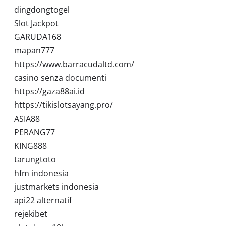
dingdongtogel
Slot Jackpot
GARUDA168
mapan777
https://www.barracudaltd.com/
casino senza documenti
https://gaza88ai.id
https://tikislotsayang.pro/
ASIA88
PERANG77
KING888
tarungtoto
hfm indonesia
justmarkets indonesia
api22 alternatif
rejekibet