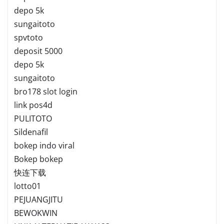
depo 5k
sungaitoto
spvtoto
deposit 5000
depo 5k
sungaitoto
bro178 slot login
link pos4d
PULITOTO
Sildenafil
bokep indo viral
Bokep bokep
快连下载
lotto01
PEJUANGJITU
BEWOKWIN