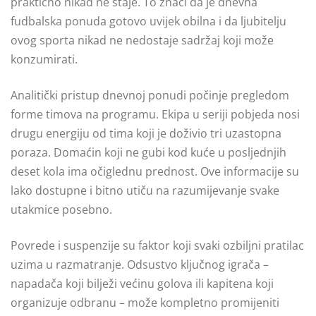
praktično nikad ne staje. To znači da je dnevna
fudbalska ponuda gotovo uvijek obilna i da ljubitelju
ovog sporta nikad ne nedostaje sadržaj koji može
konzumirati.
Analitički pristup dnevnoj ponudi počinje pregledom
forme timova na programu. Ekipa u seriji pobjeda nosi
drugu energiju od tima koji je doživio tri uzastopna
poraza. Domaćin koji ne gubi kod kuće u posljednjih
deset kola ima očiglednu prednost. Ove informacije su
lako dostupne i bitno utiču na razumijevanje svake
utakmice posebno.
Povrede i suspenzije su faktor koji svaki ozbiljni pratilac
uzima u razmatranje. Odsustvo ključnog igrača –
napadača koji bilježi većinu golova ili kapitena koji
organizuje odbranu – može kompletno promijeniti