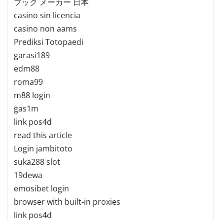
ブック メーカー 日本
casino sin licencia
casino non aams
Prediksi Totopaedi
garasi189
edm88
roma99
m88 login
gas1m
link pos4d
read this article
Login jambitoto
suka288 slot
19dewa
emosibet login
browser with built-in proxies
link pos4d