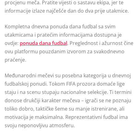
procjenu meča. Pratite vijesti o sastavu ekipa, jer te
informacije izlaze najčešće dan do dva prije utakmice.
Kompletna dnevna ponuda dana fudbal sa svim
utakmicama i pratećim informacijama dostupna je
ovdje:
ponuda dana fudbal
. Preglednost i ažurnost čine
ovu platformu pouzdanim izvorom za svakodnevno
praćenje.
Međunarodni mečevi su posebna kategorija u dnevnoj
fudbalskoj ponudi. Tokom FIFA prozora domaće lige
staju i na scenu stupaju nacionalne selekcije. Ti termini
donose drukčiji karakter mečeva – igrači se ne poznaju
toliko dobro, taktičke šeme su manje istrenirane, ali
motivacija je maksimalna. Reprezentativni fudbal ima
svoju neponovljivu atmosferu.