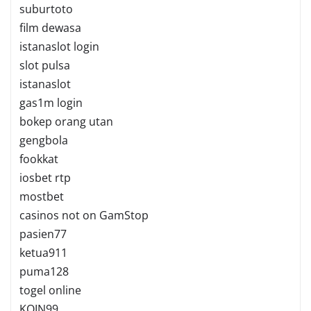
suburtoto
film dewasa
istanaslot login
slot pulsa
istanaslot
gas1m login
bokep orang utan
gengbola
fookkat
iosbet rtp
mostbet
casinos not on GamStop
pasien77
ketua911
puma128
togel online
KOIN99