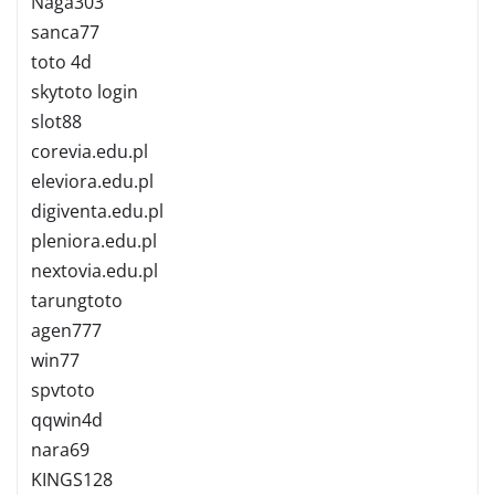
Naga303
sanca77
toto 4d
skytoto login
slot88
corevia.edu.pl
eleviora.edu.pl
digiventa.edu.pl
pleniora.edu.pl
nextovia.edu.pl
tarungtoto
agen777
win77
spvtoto
qqwin4d
nara69
KINGS128