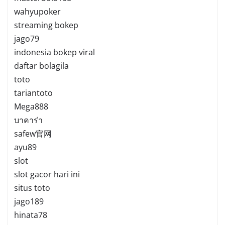
wahyupoker
streaming bokep
jago79
indonesia bokep viral
daftar bolagila
toto
tariantoto
Mega888
บาคาร่า
safew官网
ayu89
slot
slot gacor hari ini
situs toto
jago189
hinata78