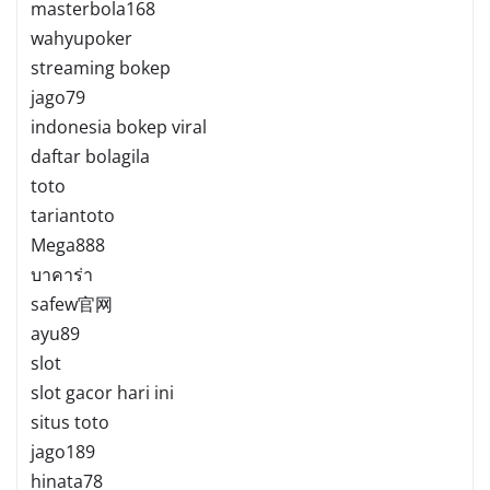
masterbola168
wahyupoker
streaming bokep
jago79
indonesia bokep viral
daftar bolagila
toto
tariantoto
Mega888
บาคาร่า
safew官网
ayu89
slot
slot gacor hari ini
situs toto
jago189
hinata78