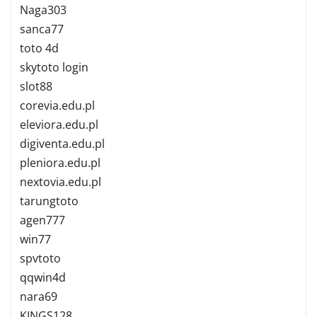
Naga303
sanca77
toto 4d
skytoto login
slot88
corevia.edu.pl
eleviora.edu.pl
digiventa.edu.pl
pleniora.edu.pl
nextovia.edu.pl
tarungtoto
agen777
win77
spvtoto
qqwin4d
nara69
KINGS128