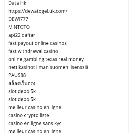
Data Hk
https://dewatogel.uk.com/
DEWI777
MINTOTO
api22 daftar
fast payout online casinos
fast withdrawal casino
online gambling texas real money
nettikasinot ilman suomen lisenssiä
PAUS88
สล็อตเว็บตรง
slot depo 5k
slot depo 5k
meilleur casino en ligne
casino crypto liste
casino en ligne sans kyc
meilleur casino en ligne