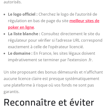
autorisés.
Le logo officiel :
Cherchez le logo de l’autorité de
régulation en bas de page du site
meilleur sites de
poker en ligne
.
La liste blanche :
Consultez directement le site du
régulateur pour vérifier si l’adresse URL correspond
exactement à celle de l’opérateur licencié.
Le domaine :
En France, les sites légaux doivent
impérativement se terminer par l’extension .fr.
Un site proposant des bonus démesurés et n’affichant
aucune licence claire est presque systématiquement
une plateforme à risque où vos fonds ne sont pas
garantis.
Reconnaître et éviter