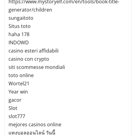
https://www.mystoryelf.com/en/tools/book-title-
generator/children
sungaitoto
Situs toto
haha 178
INDOWD
casino esteri affidabili
casino con crypto
siti scommesse mondiali
toto online
Wortel21
Year win
gacor
Slot
slot777
mejores casinos online
แทงบอลออนไลน์ วันนี้