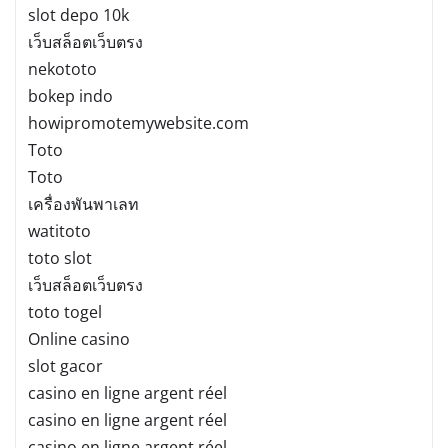
slot depo 10k
เว็บสล็อตเว็บตรง
nekototo
bokep indo
howipromotemywebsite.com
Toto
Toto
เครื่องพันพาเลท
watitoto
toto slot
เว็บสล็อตเว็บตรง
toto togel
Online casino
slot gacor
casino en ligne argent réel
casino en ligne argent réel
casino en ligne argent réel