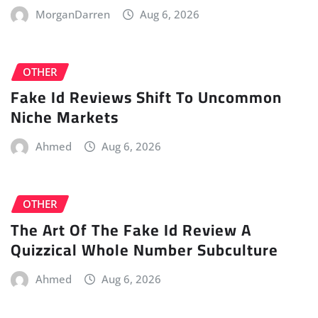
MorganDarren
Aug 6, 2026
OTHER
Fake Id Reviews Shift To Uncommon
Niche Markets
Ahmed
Aug 6, 2026
OTHER
The Art Of The Fake Id Review A
Quizzical Whole Number Subculture
Ahmed
Aug 6, 2026