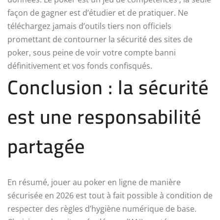
façon de gagner est d’étudier et de pratiquer. Ne
téléchargez jamais d’outils tiers non officiels
promettant de contourner la sécurité des sites de
poker, sous peine de voir votre compte banni
définitivement et vos fonds confisqués.
Conclusion : la sécurité
est une responsabilité
partagée
En résumé, jouer au poker en ligne de manière
sécurisée en 2026 est tout à fait possible à condition de
respecter des règles d’hygiène numérique de base.