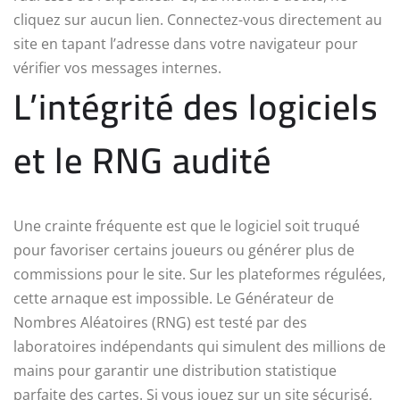
cliquez sur aucun lien. Connectez-vous directement au
site en tapant l’adresse dans votre navigateur pour
vérifier vos messages internes.
L’intégrité des logiciels
et le RNG audité
Une crainte fréquente est que le logiciel soit truqué
pour favoriser certains joueurs ou générer plus de
commissions pour le site. Sur les plateformes régulées,
cette arnaque est impossible. Le Générateur de
Nombres Aléatoires (RNG) est testé par des
laboratoires indépendants qui simulent des millions de
mains pour garantir une distribution statistique
parfaite des cartes. Si vous jouez sur un site sécurisé,