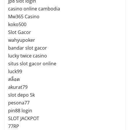
jp8 slot login
casino online cambodia
Mw365 Casino
koko500
Slot Gacor
wahyupoker
bandar slot gacor
lucky twice casino
situs slot gacor online
luck99
สล็อต
akurat79
slot depo 5k
pesona77
pin88 login
SLOT JACKPOT
77RP