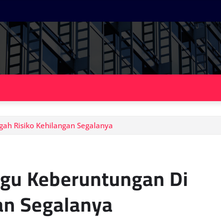
gah Risiko Kehilangan Segalanya
ggu Keberuntungan Di
an Segalanya