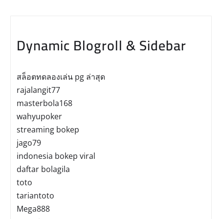
Dynamic Blogroll & Sidebar
สล็อตทดลองเล่น pg ล่าสุด
rajalangit77
masterbola168
wahyupoker
streaming bokep
jago79
indonesia bokep viral
daftar bolagila
toto
tariantoto
Mega888