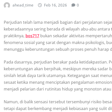
ahead_time
Feb 16, 2026
0
Perjudian telah lama menjadi bagian dari perjalanan sej
keberadaannya sering berada di wilayah abu-abu antara 
praktiknya,
bos717
bukan sekadar aktivitas mempertaruh
fenomena sosial yang sarat dengan makna psikologis, bu
menunggu keberuntungan sebuah proses penuh harap di
Pada dasarnya, perjudian berakar pada ketidakpastian
keberuntungan akan berpihak, meskipun mereka sadar bah
sinilah letak daya tarik utamanya. Ketegangan saat menu
sesaat ketika menang menciptakan pengalaman emosional
menjadi pelarian dari rutinitas hidup yang monoton ata
Namun, di balik sensasi tersebut tersembunyi risiko besar
tetapi dapat berkembang menjadi kebiasaan yang sulit di