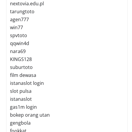
nextovia.edu.pl
tarungtoto
agen777
win77
spvtoto
qqwin4d
nara69
KINGS128
suburtoto
film dewasa
istanaslot login
slot pulsa
istanaslot
gas1m login
bokep orang utan
gengbola
fookkat