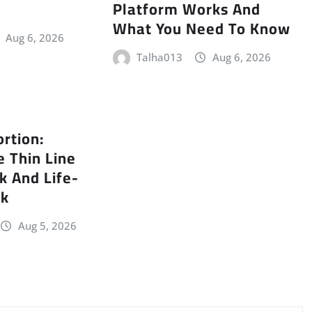
Platform Works And
What You Need To Know
Aug 6, 2026
Talha013
Aug 6, 2026
ortion:
e Thin Line
k And Life-
ck
Aug 5, 2026