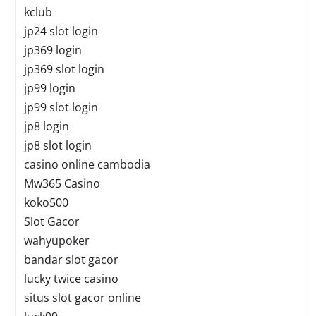
kclub
jp24 slot login
jp369 login
jp369 slot login
jp99 login
jp99 slot login
jp8 login
jp8 slot login
casino online cambodia
Mw365 Casino
koko500
Slot Gacor
wahyupoker
bandar slot gacor
lucky twice casino
situs slot gacor online