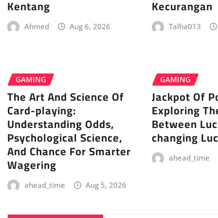
Kentang
Kecurangan
Ahmed
Aug 6, 2026
Talha013
GAMING
GAMING
The Art And Science Of
Jackpot Of P
Card-playing:
Exploring Th
Understanding Odds,
Between Luc
Psychological Science,
changing Lu
And Chance For Smarter
ahead_time
Wagering
ahead_time
Aug 5, 2026