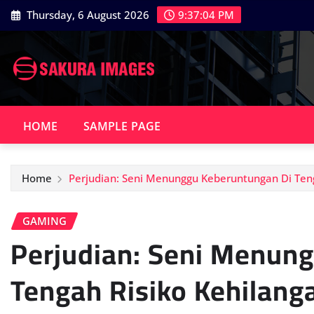
Skip
Thursday, 6 August 2026
9:37:04 PM
to
content
HOME
SAMPLE PAGE
Home
Perjudian: Seni Menunggu Keberuntungan Di Ten
GAMING
Perjudian: Seni Menun
Tengah Risiko Kehilang