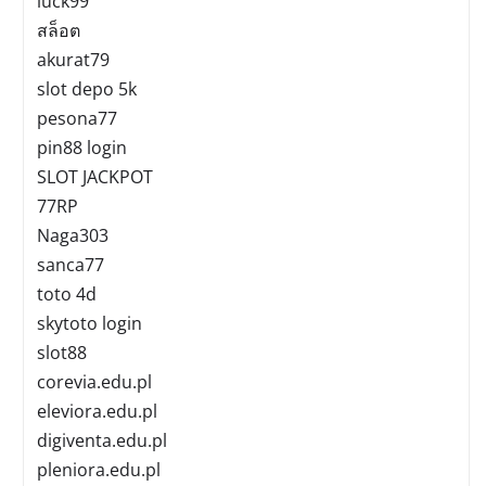
luck99
สล็อต
akurat79
slot depo 5k
pesona77
pin88 login
SLOT JACKPOT
77RP
Naga303
sanca77
toto 4d
skytoto login
slot88
corevia.edu.pl
eleviora.edu.pl
digiventa.edu.pl
pleniora.edu.pl