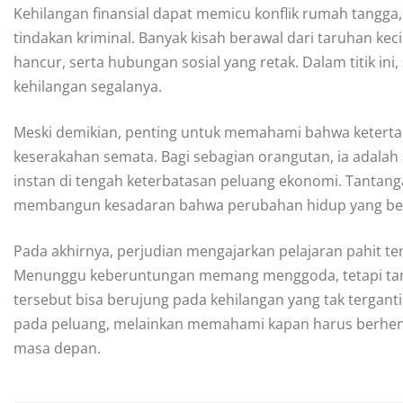
Kehilangan finansial dapat memicu konflik rumah tangg
tindakan kriminal. Banyak kisah berawal dari taruhan k
hancur, serta hubungan sosial yang retak. Dalam titik i
kehilangan segalanya.
Meski demikian, penting untuk memahami bahwa ketertarik
keserakahan semata. Bagi sebagian orangutan, ia adala
instan di tengah keterbatasan peluang ekonomi. Tantan
membangun kesadaran bahwa perubahan hidup yang berkel
Pada akhirnya, perjudian mengajarkan pelajaran pahit t
Menunggu keberuntungan memang menggoda, tetapi tanpa
tersebut bisa berujung pada kehilangan yang tak tergant
pada peluang, melainkan memahami kapan harus berhent
masa depan.