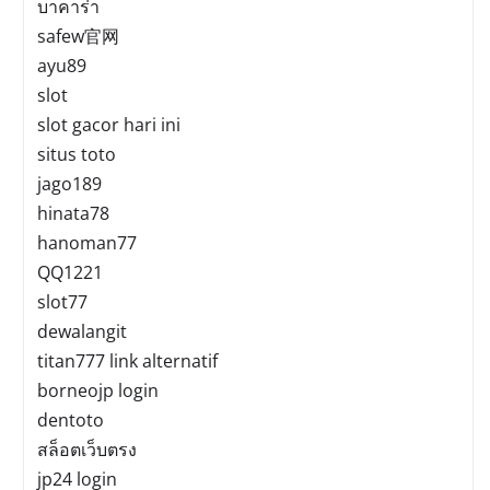
บาคาร่า
safew官网
ayu89
slot
slot gacor hari ini
situs toto
jago189
hinata78
hanoman77
QQ1221
slot77
dewalangit
titan777 link alternatif
borneojp login
dentoto
สล็อตเว็บตรง
jp24 login