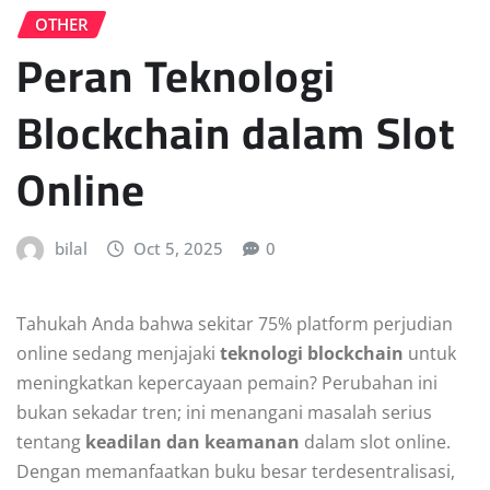
OTHER
Peran Teknologi
Blockchain dalam Slot
Online
bilal
Oct 5, 2025
0
Tahukah Anda bahwa sekitar 75% platform perjudian
online sedang menjajaki
teknologi blockchain
untuk
meningkatkan kepercayaan pemain? Perubahan ini
bukan sekadar tren; ini menangani masalah serius
tentang
keadilan dan keamanan
dalam slot online.
Dengan memanfaatkan buku besar terdesentralisasi,