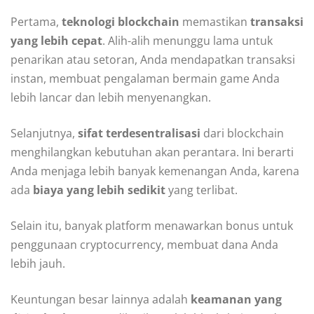
Pertama,
teknologi blockchain
memastikan
transaksi
yang lebih cepat
. Alih-alih menunggu lama untuk
penarikan atau setoran, Anda mendapatkan transaksi
instan, membuat pengalaman bermain game Anda
lebih lancar dan lebih menyenangkan.
Selanjutnya,
sifat terdesentralisasi
dari blockchain
menghilangkan kebutuhan akan perantara. Ini berarti
Anda menjaga lebih banyak kemenangan Anda, karena
ada
biaya yang lebih sedikit
yang terlibat.
Selain itu, banyak platform menawarkan bonus untuk
penggunaan cryptocurrency, membuat dana Anda
lebih jauh.
Keuntungan besar lainnya adalah
keamanan yang