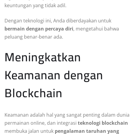
keuntungan yang tidak adil.
Dengan teknologi ini, Anda diberdayakan untuk
bermain dengan percaya diri
, mengetahui bahwa
peluang benar-benar ada.
Meningkatkan
Keamanan dengan
Blockchain
Keamanan adalah hal yang sangat penting dalam dunia
permainan online, dan integrasi
teknologi blockchain
membuka jalan untuk
pengalaman taruhan yang