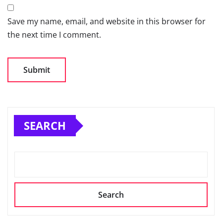
Save my name, email, and website in this browser for
the next time I comment.
SEARCH
Search