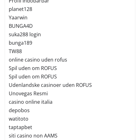
Profil Indobarbar
planet128
Yaarwin
BUNGA4D
suka288 login
bunga189
TW88
online casino uden rofus
Spil uden om ROFUS
Spil uden om ROFUS
Udenlandske casinoer uden ROFUS
Unovegas Resmi
casino online italia
depobos
watitoto
taptapbet
siti casino non AAMS