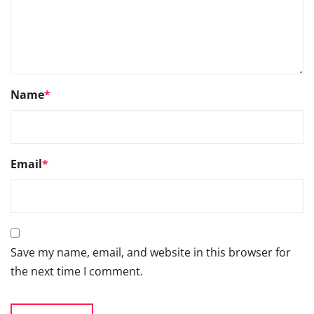
Name
*
Email
*
Save my name, email, and website in this browser for
the next time I comment.