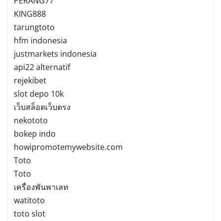
PERANG77
KING888
tarungtoto
hfm indonesia
justmarkets indonesia
api22 alternatif
rejekibet
slot depo 10k
เว็บสล็อตเว็บตรง
nekototo
bokep indo
howipromotemywebsite.com
Toto
Toto
เครื่องพันพาเลท
watitoto
toto slot