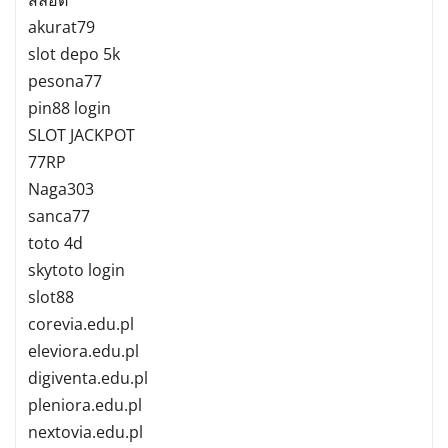
akurat79
slot depo 5k
pesona77
pin88 login
SLOT JACKPOT
77RP
Naga303
sanca77
toto 4d
skytoto login
slot88
corevia.edu.pl
eleviora.edu.pl
digiventa.edu.pl
pleniora.edu.pl
nextovia.edu.pl