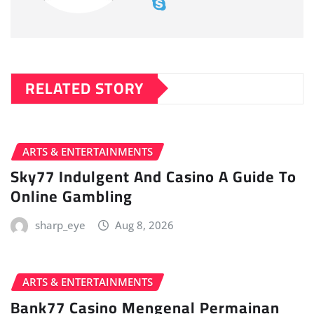
RELATED STORY
ARTS & ENTERTAINMENTS
Sky77 Indulgent And Casino A Guide To
Online Gambling
sharp_eye
Aug 8, 2026
ARTS & ENTERTAINMENTS
Bank77 Casino Mengenal Permainan