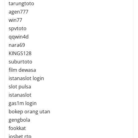
tarungtoto
agen777
win77
spvtoto
qqwin4d
nara69
KINGS128
suburtoto
film dewasa
istanaslot login
slot pulsa
istanaslot
gas1m login
bokep orang utan
gengbola
fookkat
iosbet rtp