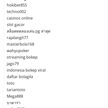
hokibet855
techno002
casinos online
slot gacor
สล็อตทดลองเล่น pg ล่าสุด
rajalangit77
masterbola168
wahyupoker
streaming bokep
jago79
indonesia bokep viral
daftar bolagila
toto
tariantoto
Mega888
บาคาร่า