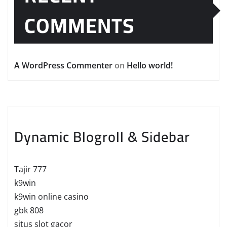
COMMENTS
A WordPress Commenter
on
Hello world!
Dynamic Blogroll & Sidebar
Tajir 777
k9win
k9win online casino
gbk 808
situs slot gacor