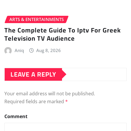
ARTS & ENTERTAINMENTS
The Complete Guide To Iptv For Greek
Television TV Audience
Aniq
Aug 8, 2026
LEAVE A REPLY
Your email address will not be published.
Required fields are marked
*
Comment