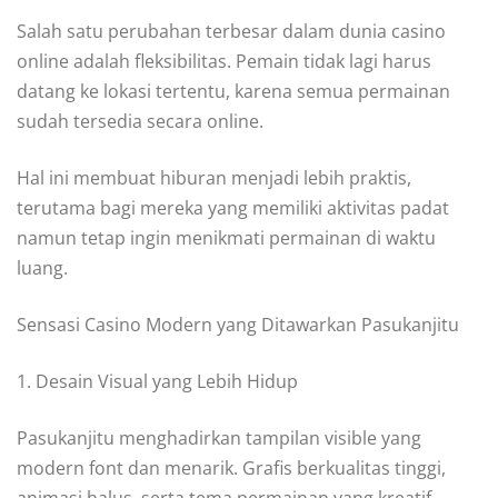
Salah satu perubahan terbesar dalam dunia casino
online adalah fleksibilitas. Pemain tidak lagi harus
datang ke lokasi tertentu, karena semua permainan
sudah tersedia secara online.
Hal ini membuat hiburan menjadi lebih praktis,
terutama bagi mereka yang memiliki aktivitas padat
namun tetap ingin menikmati permainan di waktu
luang.
Sensasi Casino Modern yang Ditawarkan Pasukanjitu
1. Desain Visual yang Lebih Hidup
Pasukanjitu menghadirkan tampilan visible yang
modern font dan menarik. Grafis berkualitas tinggi,
animasi halus, serta tema permainan yang kreatif