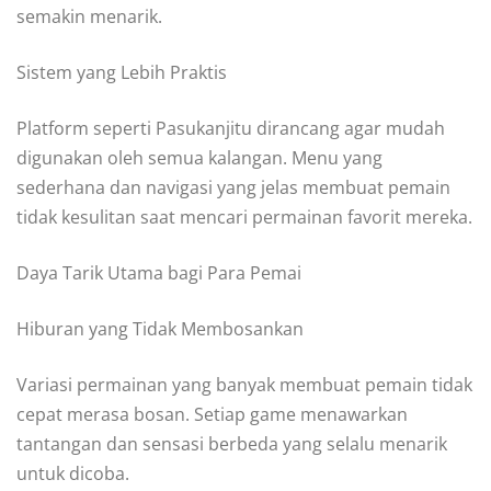
semakin menarik.
Sistem yang Lebih Praktis
Platform seperti Pasukanjitu dirancang agar mudah
digunakan oleh semua kalangan. Menu yang
sederhana dan navigasi yang jelas membuat pemain
tidak kesulitan saat mencari permainan favorit mereka.
Daya Tarik Utama bagi Para Pemai
Hiburan yang Tidak Membosankan
Variasi permainan yang banyak membuat pemain tidak
cepat merasa bosan. Setiap game menawarkan
tantangan dan sensasi berbeda yang selalu menarik
untuk dicoba.