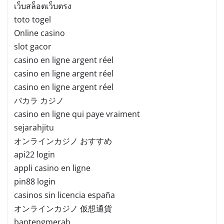
เว็บสล็อตเว็บตรง
toto togel
Online casino
slot gacor
casino en ligne argent réel
casino en ligne argent réel
casino en ligne argent réel
バカラ カジノ
casino en ligne qui paye vraiment
sejarahjitu
オンラインカジノ おすすめ
api22 login
appli casino en ligne
pin88 login
casinos sin licencia españa
オンラインカジノ 仮想通貨
bantengmerah