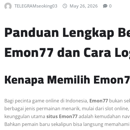
TELEGRAMseoking03
May 26, 2026
0
Panduan Lengkap Be
Emon77 dan Cara L
Kenapa Memilih Emon
Bagi pecinta game online di Indonesia,
Emon77
bukan sek
berbagai jenis permainan menarik, mulai dari slot online,
keunggulan utama
situs Emon77
adalah kemudahan navi
Bahkan pemain baru sekalipun bisa langsung memahami 