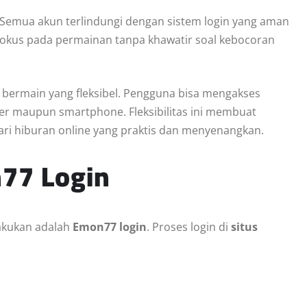
. Semua akun terlindungi dengan sistem login yang aman
 fokus pada permainan tanpa khawatir soal kebocoran
bermain yang fleksibel. Pengguna bisa mengakses
ter maupun smartphone. Fleksibilitas ini membuat
ri hiburan online yang praktis dan menyenangkan.
77 Login
akukan adalah
Emon77 login
. Proses login di
situs