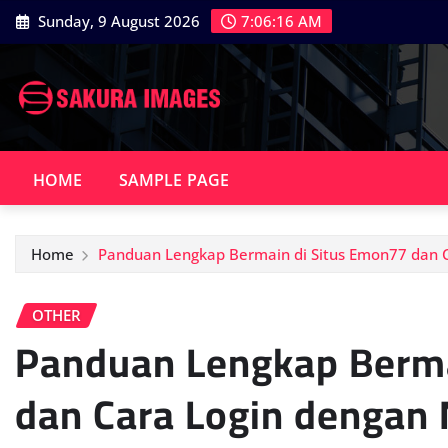
Skip
Sunday, 9 August 2026
7:06:16 AM
to
content
HOME
SAMPLE PAGE
Home
Panduan Lengkap Bermain di Situs Emon77 dan 
OTHER
Panduan Lengkap Berma
dan Cara Login dengan