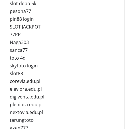
slot depo 5k
pesona77
pin88 login
SLOT JACKPOT
77RP
Naga303
sanca77
toto 4d
skytoto login
slot88
corevia.edu.pl
eleviora.edu.pl
digiventa.edu.pl
pleniora.edu.pl
nextovia.edu.pl
tarungtoto
agen777