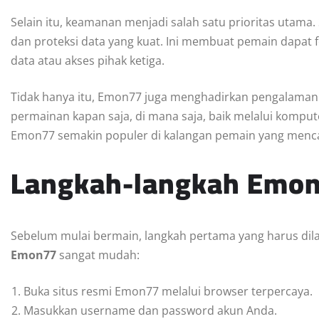
Selain itu, keamanan menjadi salah satu prioritas utama
dan proteksi data yang kuat. Ini membuat pemain dapat
data atau akses pihak ketiga.
Tidak hanya itu, Emon77 juga menghadirkan pengalaman 
permainan kapan saja, di mana saja, baik melalui kompu
Emon77 semakin populer di kalangan pemain yang menca
Langkah-langkah Emon
Sebelum mulai bermain, langkah pertama yang harus dil
Emon77
sangat mudah:
Buka situs resmi Emon77 melalui browser terpercaya.
Masukkan username dan password akun Anda.