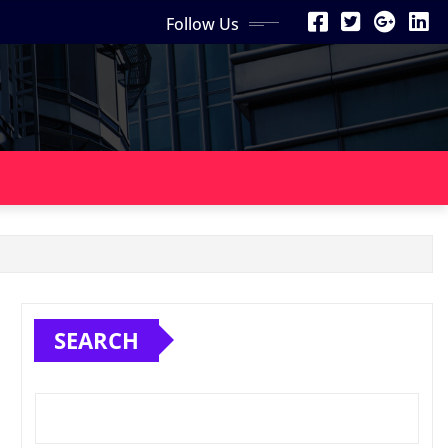
Follow Us
SEARCH