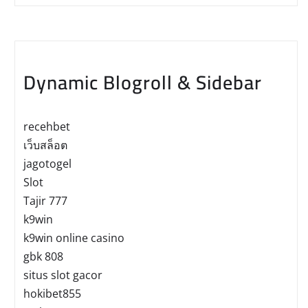
Dynamic Blogroll & Sidebar
recehbet
เว็บสล็อต
jagotogel
Slot
Tajir 777
k9win
k9win online casino
gbk 808
situs slot gacor
hokibet855