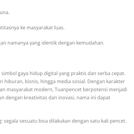
guna.
tasnya ke masyarakat luas.
gan namanya yang identik dengan kemudahan.
imbol gaya hidup digital yang praktis dan serba cepat.
ri hiburan, bisnis, hingga media sosial. Dengan karakter
uhan masyarakat modern, Tuanpencet berpotensi menjadi
un dengan kreativitas dan inovasi, nama ini dapat
 segala sesuatu bisa dilakukan dengan satu kali pencet.