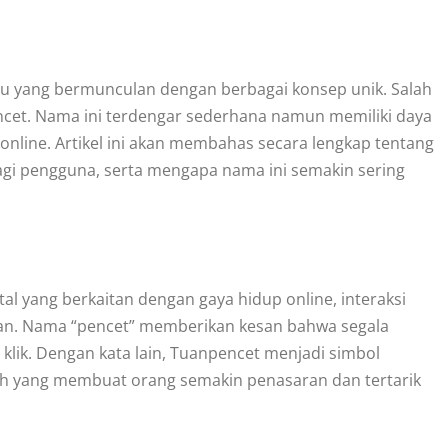
baru yang bermunculan dengan berbagai konsep unik. Salah
cet. Nama ini terdengar sederhana namun memiliki daya
a online. Artikel ini akan membahas secara lengkap tentang
agi pengguna, serta mengapa nama ini semakin sering
tal yang berkaitan dengan gaya hidup online, interaksi
an. Nama “pencet” memberikan kesan bahwa segala
klik. Dengan kata lain, Tuanpencet menjadi simbol
ah yang membuat orang semakin penasaran dan tertarik