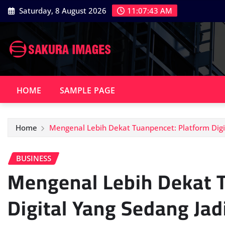
Skip
Saturday, 8 August 2026
11:07:44 AM
to
content
HOME
SAMPLE PAGE
Home
Mengenal Lebih Dekat Tuanpencet: Platform Digi
BUSINESS
Mengenal Lebih Dekat 
Digital Yang Sedang Jad