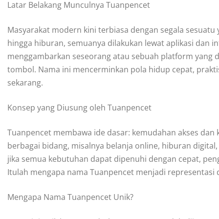
Latar Belakang Munculnya Tuanpencet
Masyarakat modern kini terbiasa dengan segala sesuatu y
hingga hiburan, semuanya dilakukan lewat aplikasi dan int
menggambarkan seseorang atau sebuah platform yang d
tombol. Nama ini mencerminkan pola hidup cepat, praktis
sekarang.
Konsep yang Diusung oleh Tuanpencet
Tuanpencet membawa ide dasar: kemudahan akses dan kec
berbagai bidang, misalnya belanja online, hiburan digital,
jika semua kebutuhan dapat dipenuhi dengan cepat, pen
Itulah mengapa nama Tuanpencet menjadi representasi dar
Mengapa Nama Tuanpencet Unik?