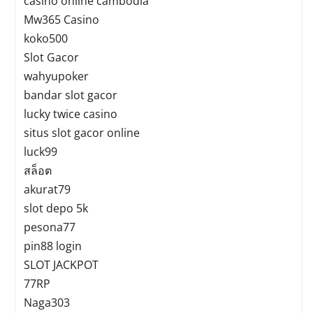
casino online cambodia
Mw365 Casino
koko500
Slot Gacor
wahyupoker
bandar slot gacor
lucky twice casino
situs slot gacor online
luck99
สล็อต
akurat79
slot depo 5k
pesona77
pin88 login
SLOT JACKPOT
77RP
Naga303