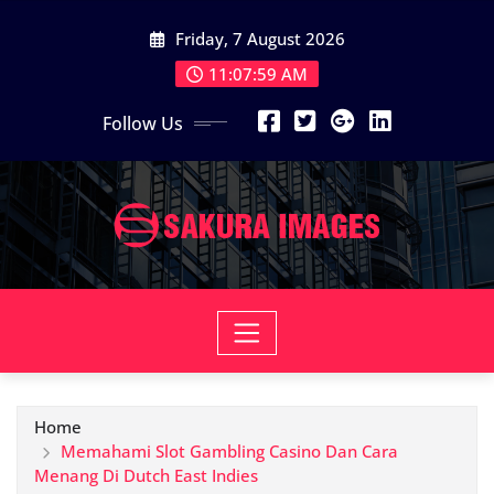
Skip
Friday, 7 August 2026
to
content
11:08:00 AM
Follow Us
Home
Memahami Slot Gambling Casino Dan Cara
Menang Di Dutch East Indies