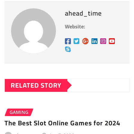
ahead_time
Website:
RELATED STORY
GAMING
The Best Slot Online Games for 2024