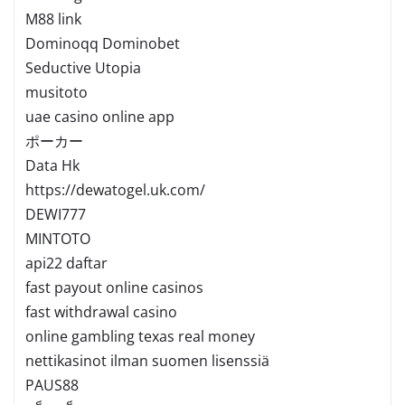
M88 link
Dominoqq Dominobet
Seductive Utopia
musitoto
uae casino online app
ポーカー
Data Hk
https://dewatogel.uk.com/
DEWI777
MINTOTO
api22 daftar
fast payout online casinos
fast withdrawal casino
online gambling texas real money
nettikasinot ilman suomen lisenssiä
PAUS88