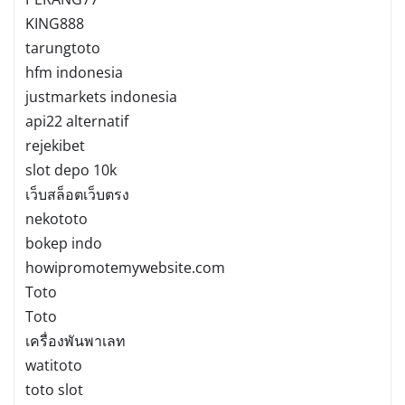
KING888
tarungtoto
hfm indonesia
justmarkets indonesia
api22 alternatif
rejekibet
slot depo 10k
เว็บสล็อตเว็บตรง
nekototo
bokep indo
howipromotemywebsite.com
Toto
Toto
เครื่องพันพาเลท
watitoto
toto slot