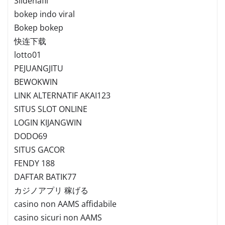
Sildenafil
bokep indo viral
Bokep bokep
快连下载
lotto01
PEJUANGJITU
BEWOKWIN
LINK ALTERNATIF AKAI123
SITUS SLOT ONLINE
LOGIN KIJANGWIN
DODO69
SITUS GACOR
FENDY 188
DAFTAR BATIK77
カジノアプリ 稼げる
casino non AAMS affidabile
casino sicuri non AAMS