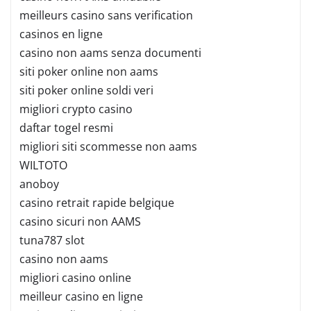
meilleurs casino sans verification
casinos en ligne
casino non aams senza documenti
siti poker online non aams
siti poker online soldi veri
migliori crypto casino
daftar togel resmi
migliori siti scommesse non aams
WILTOTO
anoboy
casino retrait rapide belgique
casino sicuri non AAMS
tuna787 slot
casino non aams
migliori casino online
meilleur casino en ligne