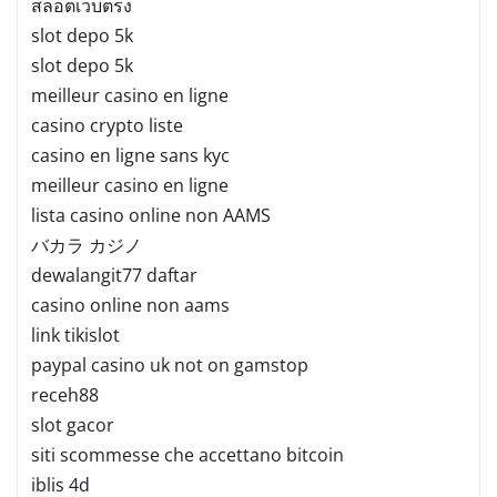
สล็อตเว็บตรง
slot depo 5k
slot depo 5k
meilleur casino en ligne
casino crypto liste
casino en ligne sans kyc
meilleur casino en ligne
lista casino online non AAMS
バカラ カジノ
dewalangit77 daftar
casino online non aams
link tikislot
paypal casino uk not on gamstop
receh88
slot gacor
siti scommesse che accettano bitcoin
iblis 4d