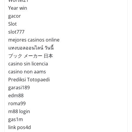
Year win
gacor
Slot
slot777
mejores casinos online
แทงบอลออนไลน์ วันนี้
ブック メーカー 日本
casino sin licencia
casino non aams
Prediksi Totopaedi
garasi189
edm88
roma99
m88 login
gas1m
link pos4d