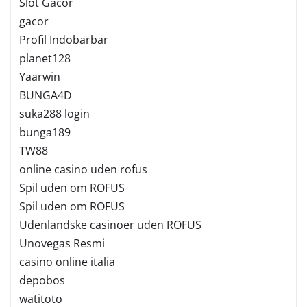
Slot Gacor
gacor
Profil Indobarbar
planet128
Yaarwin
BUNGA4D
suka288 login
bunga189
TW88
online casino uden rofus
Spil uden om ROFUS
Spil uden om ROFUS
Udenlandske casinoer uden ROFUS
Unovegas Resmi
casino online italia
depobos
watitoto