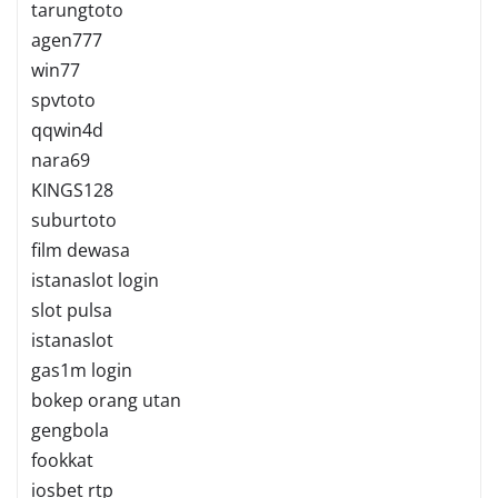
tarungtoto
agen777
win77
spvtoto
qqwin4d
nara69
KINGS128
suburtoto
film dewasa
istanaslot login
slot pulsa
istanaslot
gas1m login
bokep orang utan
gengbola
fookkat
iosbet rtp