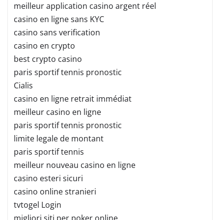
meilleur application casino argent réel
casino en ligne sans KYC
casino sans verification
casino en crypto
best crypto casino
paris sportif tennis pronostic
Cialis
casino en ligne retrait immédiat
meilleur casino en ligne
paris sportif tennis pronostic
limite legale de montant
paris sportif tennis
meilleur nouveau casino en ligne
casino esteri sicuri
casino online stranieri
tvtogel Login
migliori siti per poker online