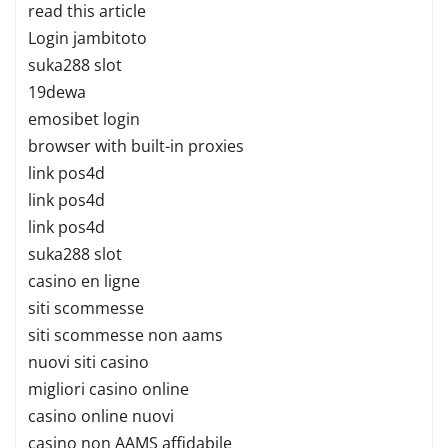
read this article
Login jambitoto
suka288 slot
19dewa
emosibet login
browser with built-in proxies
link pos4d
link pos4d
link pos4d
suka288 slot
casino en ligne
siti scommesse
siti scommesse non aams
nuovi siti casino
migliori casino online
casino online nuovi
casino non AAMS affidabile