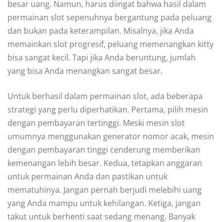
besar uang. Namun, harus diingat bahwa hasil dalam
permainan slot sepenuhnya bergantung pada peluang
dan bukan pada keterampilan. Misalnya, jika Anda
memainkan slot progresif, peluang memenangkan kitty
bisa sangat kecil. Tapi jika Anda beruntung, jumlah
yang bisa Anda menangkan sangat besar.
Untuk berhasil dalam permainan slot, ada beberapa
strategi yang perlu diperhatikan. Pertama, pilih mesin
dengan pembayaran tertinggi. Meski mesin slot
umumnya menggunakan generator nomor acak, mesin
dengan pembayaran tinggi cenderung memberikan
kemenangan lebih besar. Kedua, tetapkan anggaran
untuk permainan Anda dan pastikan untuk
mematuhinya. Jangan pernah berjudi melebihi uang
yang Anda mampu untuk kehilangan. Ketiga, jangan
takut untuk berhenti saat sedang menang. Banyak