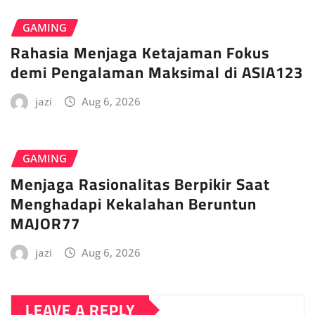
GAMING
Rahasia Menjaga Ketajaman Fokus
demi Pengalaman Maksimal di ASIA123
jazi
Aug 6, 2026
GAMING
Menjaga Rasionalitas Berpikir Saat
Menghadapi Kekalahan Beruntun
MAJOR77
jazi
Aug 6, 2026
LEAVE A REPLY