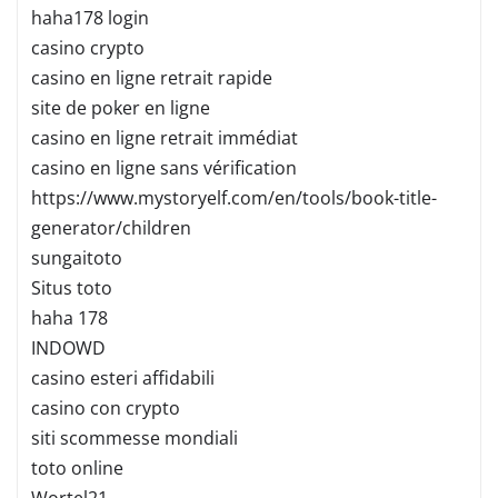
haha178 login
casino crypto
casino en ligne retrait rapide
site de poker en ligne
casino en ligne retrait immédiat
casino en ligne sans vérification
https://www.mystoryelf.com/en/tools/book-title-
generator/children
sungaitoto
Situs toto
haha 178
INDOWD
casino esteri affidabili
casino con crypto
siti scommesse mondiali
toto online
Wortel21