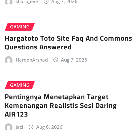
sharp_eye
Aug 7, 2026
GAMING
Hargatoto Toto Site Faq And Commons
Questions Answered
HaroonArshad
Aug 7, 2026
GAMING
Pentingnya Menetapkan Target
Kemenangan Realistis Sesi Daring
AIR123
jazi
Aug 6, 2026