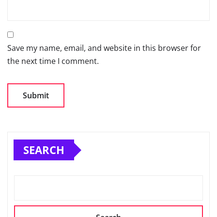
Save my name, email, and website in this browser for
the next time I comment.
SEARCH