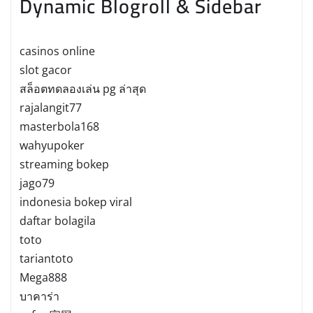
Dynamic Blogroll & Sidebar
casinos online
slot gacor
สล็อตทดลองเล่น pg ล่าสุด
rajalangit77
masterbola168
wahyupoker
streaming bokep
jago79
indonesia bokep viral
daftar bolagila
toto
tariantoto
Mega888
บาคาร่า