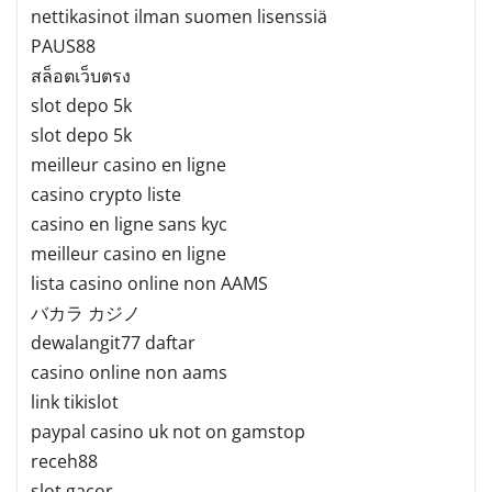
nettikasinot ilman suomen lisenssiä
PAUS88
สล็อตเว็บตรง
slot depo 5k
slot depo 5k
meilleur casino en ligne
casino crypto liste
casino en ligne sans kyc
meilleur casino en ligne
lista casino online non AAMS
バカラ カジノ
dewalangit77 daftar
casino online non aams
link tikislot
paypal casino uk not on gamstop
receh88
slot gacor