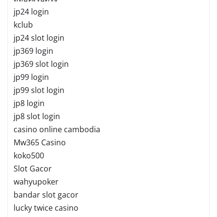
jp24 login
kclub
jp24 slot login
jp369 login
jp369 slot login
jp99 login
jp99 slot login
jp8 login
jp8 slot login
casino online cambodia
Mw365 Casino
koko500
Slot Gacor
wahyupoker
bandar slot gacor
lucky twice casino