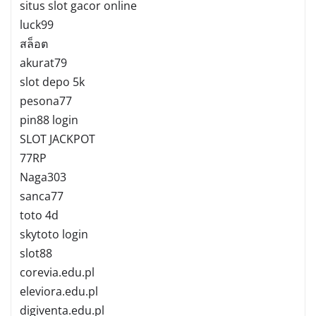
situs slot gacor online
luck99
สล็อต
akurat79
slot depo 5k
pesona77
pin88 login
SLOT JACKPOT
77RP
Naga303
sanca77
toto 4d
skytoto login
slot88
corevia.edu.pl
eleviora.edu.pl
digiventa.edu.pl