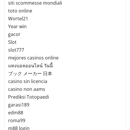
siti scommesse mondiali
toto online
Wortel21
Year win
gacor
Slot
slot777
mejores casinos online
แทงบอลออนไลน์ วันนี้
ブック メーカー 日本
casino sin licencia
casino non aams
Prediksi Totopaedi
garasi189
edm88
roma99
m88 login