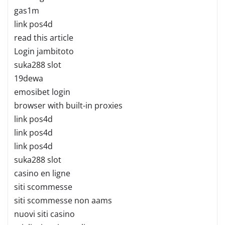
gas1m
link pos4d
read this article
Login jambitoto
suka288 slot
19dewa
emosibet login
browser with built-in proxies
link pos4d
link pos4d
link pos4d
suka288 slot
casino en ligne
siti scommesse
siti scommesse non aams
nuovi siti casino