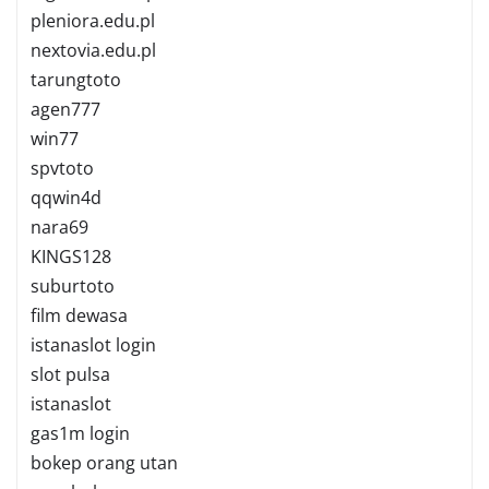
pleniora.edu.pl
nextovia.edu.pl
tarungtoto
agen777
win77
spvtoto
qqwin4d
nara69
KINGS128
suburtoto
film dewasa
istanaslot login
slot pulsa
istanaslot
gas1m login
bokep orang utan