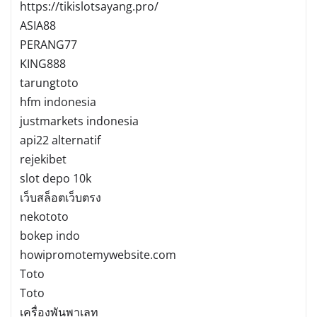
https://tikislotsayang.pro/
ASIA88
PERANG77
KING888
tarungtoto
hfm indonesia
justmarkets indonesia
api22 alternatif
rejekibet
slot depo 10k
เว็บสล็อตเว็บตรง
nekototo
bokep indo
howipromotemywebsite.com
Toto
Toto
เครื่องพันพาเลท