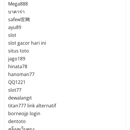
Mega888
บาคาร่า
safew官网
ayu89
slot
slot gacor hari ini
situs toto
jago189
hinata78
hanoman77
QQ1221
slot77
dewalangit
titan777 link alternatif
borneojp login
dentoto
สล็อตเว็บตรง