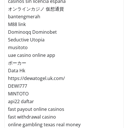
casinos sin licencia españa
オンラインカジノ 仮想通貨
bantengmerah
M88 link
Dominoqq Dominobet
Seductive Utopia
musitoto
uae casino online app
ポーカー
Data Hk
https://dewatogel.uk.com/
DEWI777
MINTOTO
api22 daftar
fast payout online casinos
fast withdrawal casino
online gambling texas real money