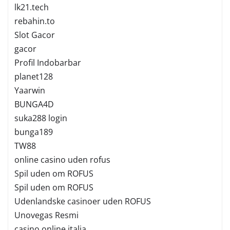
lk21.tech
rebahin.to
Slot Gacor
gacor
Profil Indobarbar
planet128
Yaarwin
BUNGA4D
suka288 login
bunga189
TW88
online casino uden rofus
Spil uden om ROFUS
Spil uden om ROFUS
Udenlandske casinoer uden ROFUS
Unovegas Resmi
casino online italia