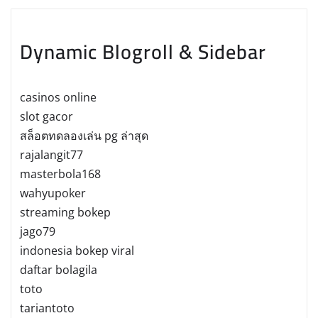
Dynamic Blogroll & Sidebar
casinos online
slot gacor
สล็อตทดลองเล่น pg ล่าสุด
rajalangit77
masterbola168
wahyupoker
streaming bokep
jago79
indonesia bokep viral
daftar bolagila
toto
tariantoto