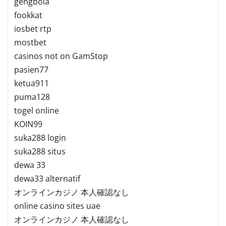
gengbola
fookkat
iosbet rtp
mostbet
casinos not on GamStop
pasien77
ketua911
puma128
togel online
KOIN99
suka288 login
suka288 situs
dewa 33
dewa33 alternatif
オンラインカジノ 本人確認なし
online casino sites uae
オンラインカジノ 本人確認なし