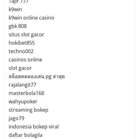
Tajir 777
k9win
k9win online casino
gbk 808
situs slot gacor
hokibet855
techno002
casinos online
slot gacor
สล็อตทดลองเล่น pg ล่าสุด
rajalangit77
masterbola168
wahyupoker
streaming bokep
jago79
indonesia bokep viral
daftar bolagila