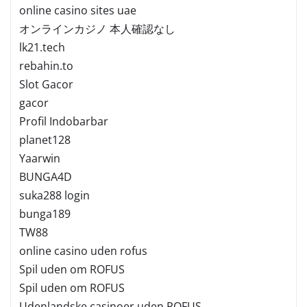
online casino sites uae
オンラインカジノ 本人確認なし
lk21.tech
rebahin.to
Slot Gacor
gacor
Profil Indobarbar
planet128
Yaarwin
BUNGA4D
suka288 login
bunga189
TW88
online casino uden rofus
Spil uden om ROFUS
Spil uden om ROFUS
Udenlandske casinoer uden ROFUS