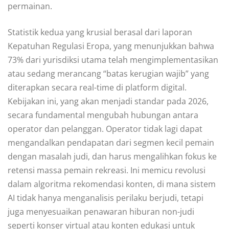
permainan.
Statistik kedua yang krusial berasal dari laporan
Kepatuhan Regulasi Eropa, yang menunjukkan bahwa
73% dari yurisdiksi utama telah mengimplementasikan
atau sedang merancang “batas kerugian wajib” yang
diterapkan secara real-time di platform digital.
Kebijakan ini, yang akan menjadi standar pada 2026,
secara fundamental mengubah hubungan antara
operator dan pelanggan. Operator tidak lagi dapat
mengandalkan pendapatan dari segmen kecil pemain
dengan masalah judi, dan harus mengalihkan fokus ke
retensi massa pemain rekreasi. Ini memicu revolusi
dalam algoritma rekomendasi konten, di mana sistem
AI tidak hanya menganalisis perilaku berjudi, tetapi
juga menyesuaikan penawaran hiburan non-judi
seperti konser virtual atau konten edukasi untuk