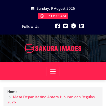
Skip
Sunday, 9 August 2026
to
content
11:33:34 AM
Follow Us
Home
Masa Depan Kasino Antara Hiburan dan Regulasi
2026