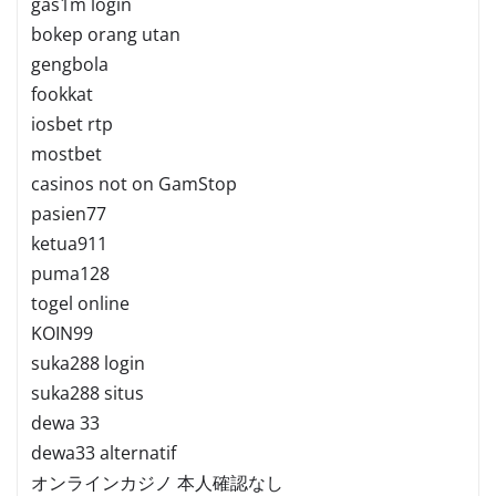
gas1m login
bokep orang utan
gengbola
fookkat
iosbet rtp
mostbet
casinos not on GamStop
pasien77
ketua911
puma128
togel online
KOIN99
suka288 login
suka288 situs
dewa 33
dewa33 alternatif
オンラインカジノ 本人確認なし