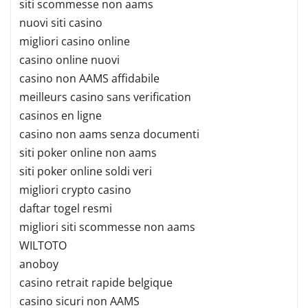
siti scommesse non aams
nuovi siti casino
migliori casino online
casino online nuovi
casino non AAMS affidabile
meilleurs casino sans verification
casinos en ligne
casino non aams senza documenti
siti poker online non aams
siti poker online soldi veri
migliori crypto casino
daftar togel resmi
migliori siti scommesse non aams
WILTOTO
anoboy
casino retrait rapide belgique
casino sicuri non AAMS