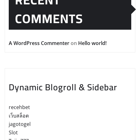
COMMENTS
A WordPress Commenter
on
Hello world!
Dynamic Blogroll & Sidebar
recehbet
เว็บสล็อต
jagotogel
Slot