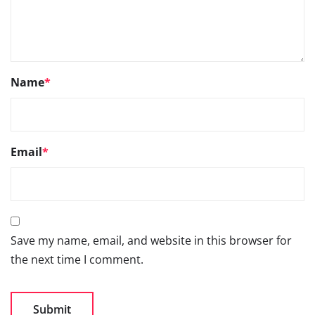
Name
*
Email
*
Save my name, email, and website in this browser for
the next time I comment.