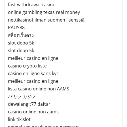
fast withdrawal casino
online gambling texas real money
nettikasinot ilman suomen lisenssiä
PAUS88
สล็อตเว็บตรง
slot depo 5k
slot depo 5k
meilleur casino en ligne
casino crypto liste
casino en ligne sans kyc
meilleur casino en ligne
lista casino online non AAMS
バカラ カジノ
dewalangit77 daftar
casino online non aams
link tikislot
paypal casino uk not on gamstop