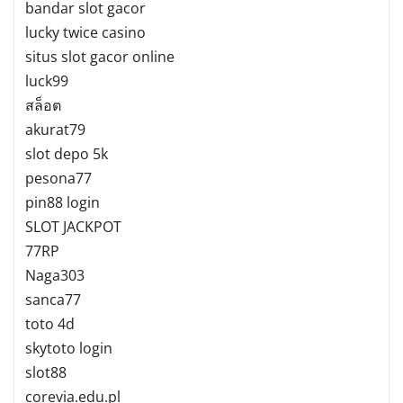
bandar slot gacor
lucky twice casino
situs slot gacor online
luck99
สล็อต
akurat79
slot depo 5k
pesona77
pin88 login
SLOT JACKPOT
77RP
Naga303
sanca77
toto 4d
skytoto login
slot88
corevia.edu.pl