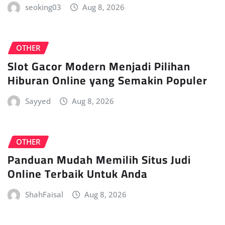
seoking03
Aug 8, 2026
OTHER
Slot Gacor Modern Menjadi Pilihan
Hiburan Online yang Semakin Populer
Sayyed
Aug 8, 2026
OTHER
Panduan Mudah Memilih Situs Judi
Online Terbaik Untuk Anda
ShahFaisal
Aug 8, 2026