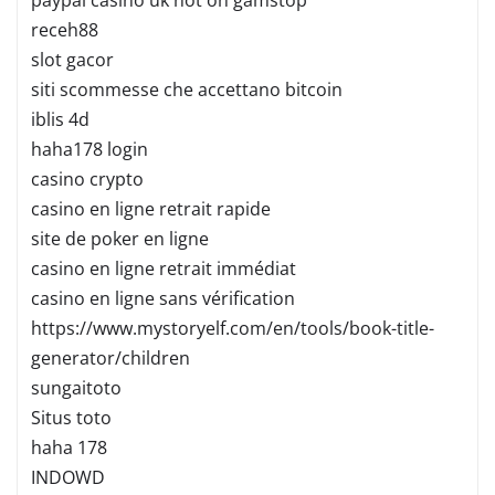
receh88
slot gacor
siti scommesse che accettano bitcoin
iblis 4d
haha178 login
casino crypto
casino en ligne retrait rapide
site de poker en ligne
casino en ligne retrait immédiat
casino en ligne sans vérification
https://www.mystoryelf.com/en/tools/book-title-
generator/children
sungaitoto
Situs toto
haha 178
INDOWD