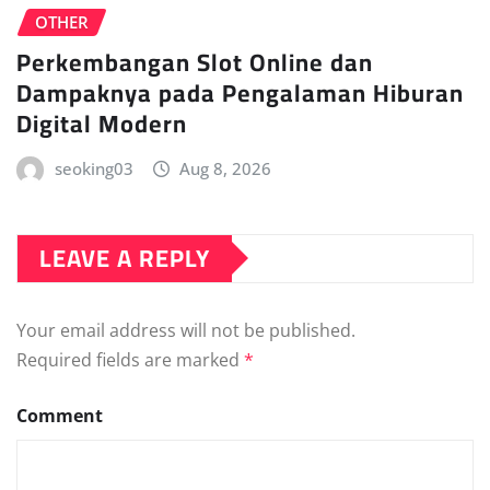
OTHER
Perkembangan Slot Online dan
Dampaknya pada Pengalaman Hiburan
Digital Modern
seoking03
Aug 8, 2026
LEAVE A REPLY
Your email address will not be published.
Required fields are marked
*
Comment