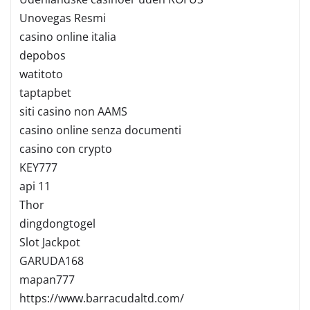
Unovegas Resmi
casino online italia
depobos
watitoto
taptapbet
siti casino non AAMS
casino online senza documenti
casino con crypto
KEY777
api 11
Thor
dingdongtogel
Slot Jackpot
GARUDA168
mapan777
https://www.barracudaltd.com/