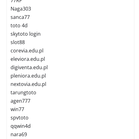
77RP
Naga303
sanca77
toto 4d
skytoto login
slot88
corevia.edu.pl
eleviora.edu.pl
digiventa.edu.pl
pleniora.edu.pl
nextovia.edu.pl
tarungtoto
agen777
win77
spvtoto
qqwin4d
nara69