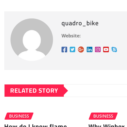
quadro_bike
Website:
RELATED STORY
BUSINESS
BUSINESS
How do I know flame
Why Winbox 