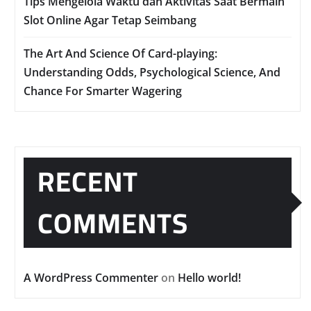
Tips Mengelola Waktu dan Aktivitas Saat Bermain
Slot Online Agar Tetap Seimbang
The Art And Science Of Card-playing:
Understanding Odds, Psychological Science, And
Chance For Smarter Wagering
RECENT
COMMENTS
A WordPress Commenter
on
Hello world!