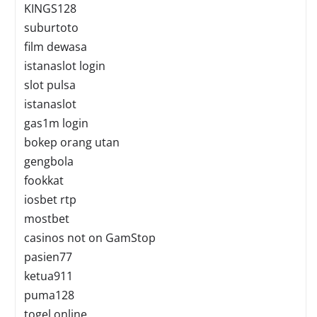
KINGS128
suburtoto
film dewasa
istanaslot login
slot pulsa
istanaslot
gas1m login
bokep orang utan
gengbola
fookkat
iosbet rtp
mostbet
casinos not on GamStop
pasien77
ketua911
puma128
togel online