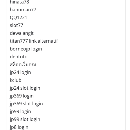
hinata78
hanoman77
QQ1221
slot77
dewalangit
titan777 link alternatif
borneojp login
dentoto
สล็อตเว็บตรง
jp24 login
kclub
jp24 slot login
jp369 login
jp369 slot login
jp99 login
jp99 slot login
jp8 login