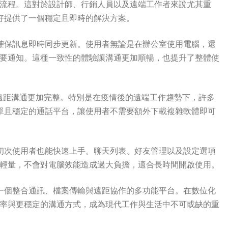
流程。這對於設計師、行銷人員以及遠端工作者來說尤其重
正好提供了一個穩定且即時的解決方案。
接，確保訊息即時同步更新。使用者無論是在辦公室使用電腦，還
要通知。這種一致性的體驗讓溝通更加順暢，也提升了整體使
遠距溝通更加完整。特別是在疫情後的遠端工作趨勢下，許多
個簡單且穩定的通話平台，讓使用者不需要額外下載複雜軟體即可
使是初次使用者也能快速上手。聊天列表、好友管理以及設定選項
輕量，不會對電腦效能造成過大負擔，適合長時間開啟使用。
更是一個整合通訊、檔案傳輸與遠距協作的多功能平台。在數位化
率與更穩定的溝通方式，成為現代工作與生活中不可或缺的重