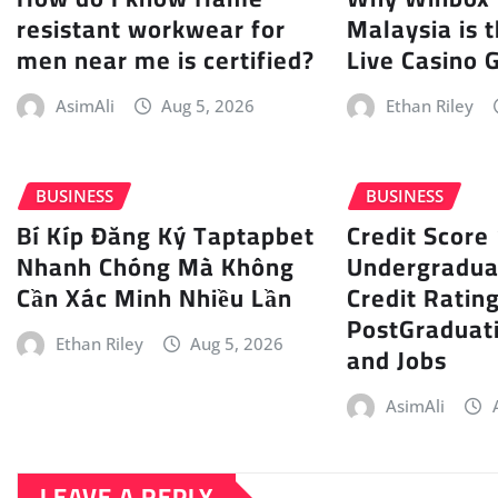
resistant workwear for
Malaysia is t
men near me is certified?
Live Casino 
AsimAli
Aug 5, 2026
Ethan Riley
BUSINESS
BUSINESS
Bí Kíp Đăng Ký Taptapbet
Credit Score
Nhanh Chóng Mà Không
Undergradu
Cần Xác Minh Nhiều Lần
Credit Ratin
PostGraduat
Ethan Riley
Aug 5, 2026
and Jobs
AsimAli
LEAVE A REPLY