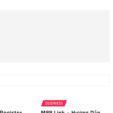
BUSINESS
Register
M88 Link – Hướng Dẫn