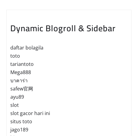
Dynamic Blogroll & Sidebar
daftar bolagila
toto
tariantoto
Mega888
บาคาร่า
safew官网
ayu89
slot
slot gacor hari ini
situs toto
jago189