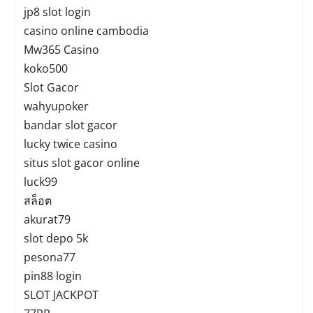
jp8 slot login
casino online cambodia
Mw365 Casino
koko500
Slot Gacor
wahyupoker
bandar slot gacor
lucky twice casino
situs slot gacor online
luck99
สล็อต
akurat79
slot depo 5k
pesona77
pin88 login
SLOT JACKPOT