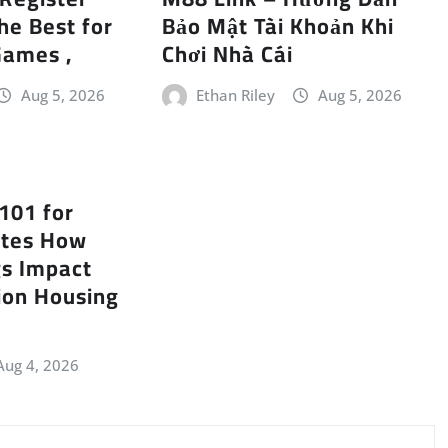
he Best for
Bảo Mật Tài Khoản Khi
Games ,
Chơi Nhà Cái
Aug 5, 2026
Ethan Riley
Aug 5, 2026
 101 for
ates How
gs Impact
ion Housing
Aug 4, 2026