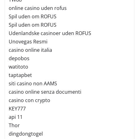
online casino uden rofus
Spil uden om ROFUS
Spil uden om ROFUS
Udenlandske casinoer uden ROFUS
Unovegas Resmi
casino online italia
depobos
watitoto
taptapbet
siti casino non AAMS
casino online senza documenti
casino con crypto
KEY777
api 11
Thor
dingdongtogel