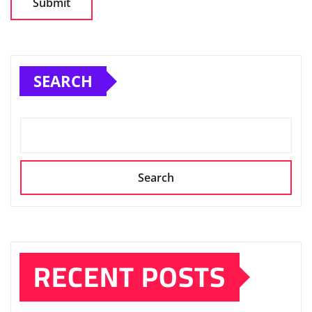
SEARCH
Search
RECENT POSTS