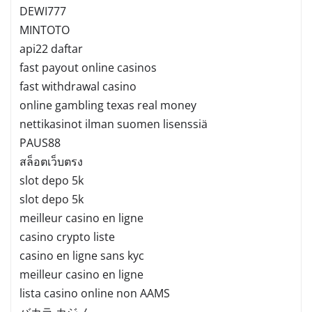
DEWI777
MINTOTO
api22 daftar
fast payout online casinos
fast withdrawal casino
online gambling texas real money
nettikasinot ilman suomen lisenssiä
PAUS88
สล็อตเว็บตรง
slot depo 5k
slot depo 5k
meilleur casino en ligne
casino crypto liste
casino en ligne sans kyc
meilleur casino en ligne
lista casino online non AAMS