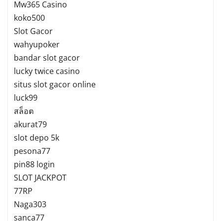
Mw365 Casino
koko500
Slot Gacor
wahyupoker
bandar slot gacor
lucky twice casino
situs slot gacor online
luck99
สล็อต
akurat79
slot depo 5k
pesona77
pin88 login
SLOT JACKPOT
77RP
Naga303
sanca77