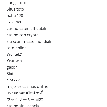
sungaitoto
Situs toto
haha 178
INDOWD
casino esteri affidabili
casino con crypto
siti scommesse mondiali
toto online
Wortel21
Year win
gacor
Slot
slot777
mejores casinos online
แทงบอลออนไลน์ วันนี้
ブック メーカー 日本
casino sin licencia