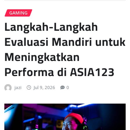
GAMING
Langkah-Langkah
Evaluasi Mandiri untuk
Meningkatkan
Performa di ASIA123
jazi
Jul 9, 2026
0