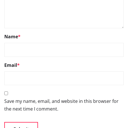
Name
*
Email
*
Save my name, email, and website in this browser for
the next time I comment.