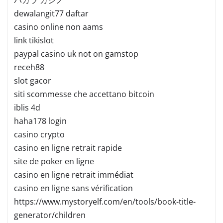
バカラ カジノ
dewalangit77 daftar
casino online non aams
link tikislot
paypal casino uk not on gamstop
receh88
slot gacor
siti scommesse che accettano bitcoin
iblis 4d
haha178 login
casino crypto
casino en ligne retrait rapide
site de poker en ligne
casino en ligne retrait immédiat
casino en ligne sans vérification
https://www.mystoryelf.com/en/tools/book-title-
generator/children