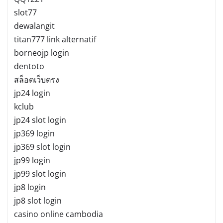
slot77
dewalangit
titan777 link alternatif
borneojp login
dentoto
สล็อตเว็บตรง
jp24 login
kclub
jp24 slot login
jp369 login
jp369 slot login
jp99 login
jp99 slot login
jp8 login
jp8 slot login
casino online cambodia