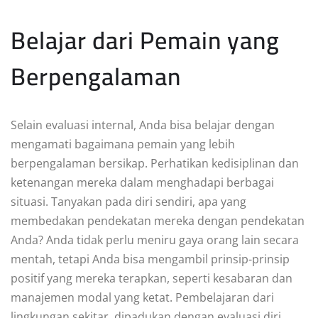
Belajar dari Pemain yang
Berpengalaman
Selain evaluasi internal, Anda bisa belajar dengan
mengamati bagaimana pemain yang lebih
berpengalaman bersikap. Perhatikan kedisiplinan dan
ketenangan mereka dalam menghadapi berbagai
situasi. Tanyakan pada diri sendiri, apa yang
membedakan pendekatan mereka dengan pendekatan
Anda? Anda tidak perlu meniru gaya orang lain secara
mentah, tetapi Anda bisa mengambil prinsip-prinsip
positif yang mereka terapkan, seperti kesabaran dan
manajemen modal yang ketat. Pembelajaran dari
lingkungan sekitar, dipadukan dengan evaluasi diri