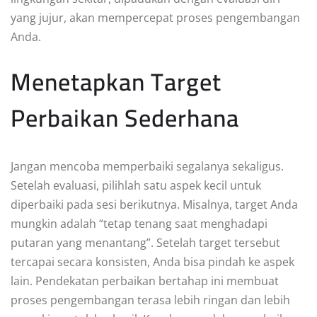
yang jujur, akan mempercepat proses pengembangan
Anda.
Menetapkan Target
Perbaikan Sederhana
Jangan mencoba memperbaiki segalanya sekaligus.
Setelah evaluasi, pilihlah satu aspek kecil untuk
diperbaiki pada sesi berikutnya. Misalnya, target Anda
mungkin adalah “tetap tenang saat menghadapi
putaran yang menantang”. Setelah target tersebut
tercapai secara konsisten, Anda bisa pindah ke aspek
lain. Pendekatan perbaikan bertahap ini membuat
proses pengembangan terasa lebih ringan dan lebih