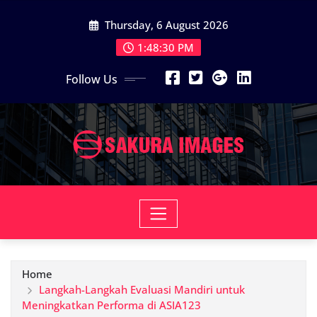
Skip
Thursday, 6 August 2026
to
content
1:48:31 PM
Follow Us
Home
Langkah-Langkah Evaluasi Mandiri untuk
Meningkatkan Performa di ASIA123