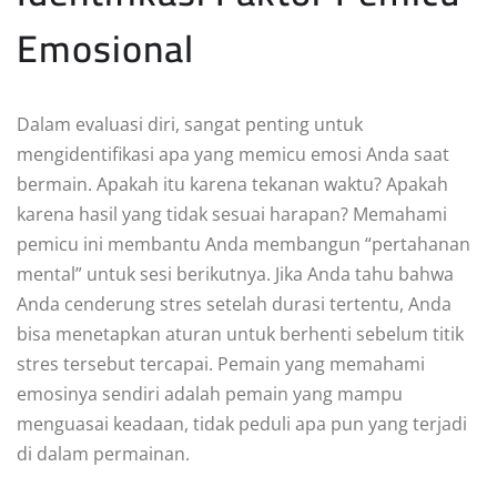
Emosional
Dalam evaluasi diri, sangat penting untuk
mengidentifikasi apa yang memicu emosi Anda saat
bermain. Apakah itu karena tekanan waktu? Apakah
karena hasil yang tidak sesuai harapan? Memahami
pemicu ini membantu Anda membangun “pertahanan
mental” untuk sesi berikutnya. Jika Anda tahu bahwa
Anda cenderung stres setelah durasi tertentu, Anda
bisa menetapkan aturan untuk berhenti sebelum titik
stres tersebut tercapai. Pemain yang memahami
emosinya sendiri adalah pemain yang mampu
menguasai keadaan, tidak peduli apa pun yang terjadi
di dalam permainan.