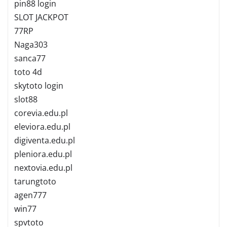
pin88 login
SLOT JACKPOT
77RP
Naga303
sanca77
toto 4d
skytoto login
slot88
corevia.edu.pl
eleviora.edu.pl
digiventa.edu.pl
pleniora.edu.pl
nextovia.edu.pl
tarungtoto
agen777
win77
spvtoto