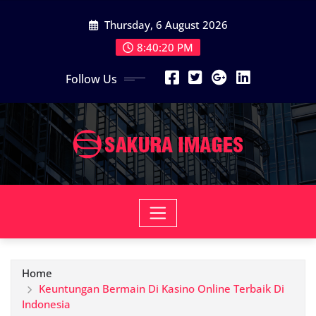
Skip
Thursday, 6 August 2026
to
content
8:40:21 PM
Follow Us
Home
Keuntungan Bermain Di Kasino Online Terbaik Di
Indonesia