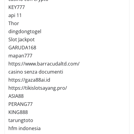
KEY777
api 11
Thor
dingdongtogel
Slot Jackpot
GARUDA168
mapan777
https://www.barracudaltd.com/
casino senza documenti
https://gaza88ai.id
https://tikislotsayang.pro/
ASIA88
PERANG77
KING888
tarungtoto
hfm indonesia