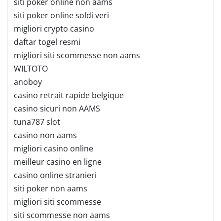
siti poker online non aams
siti poker online soldi veri
migliori crypto casino
daftar togel resmi
migliori siti scommesse non aams
WILTOTO
anoboy
casino retrait rapide belgique
casino sicuri non AAMS
tuna787 slot
casino non aams
migliori casino online
meilleur casino en ligne
casino online stranieri
siti poker non aams
migliori siti scommesse
siti scommesse non aams