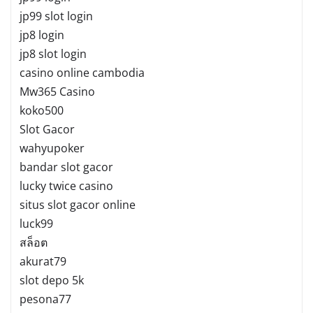
jp99 slot login
jp8 login
jp8 slot login
casino online cambodia
Mw365 Casino
koko500
Slot Gacor
wahyupoker
bandar slot gacor
lucky twice casino
situs slot gacor online
luck99
สล็อต
akurat79
slot depo 5k
pesona77