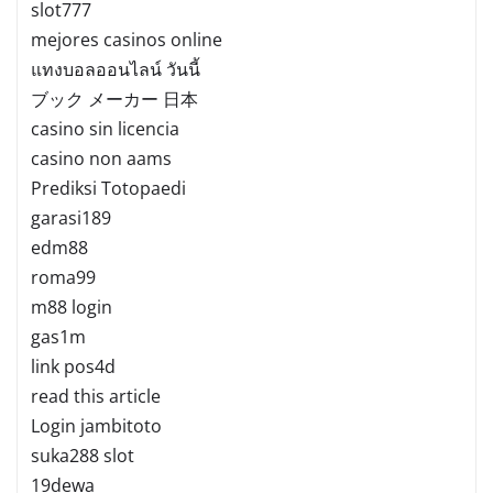
slot777
mejores casinos online
แทงบอลออนไลน์ วันนี้
ブック メーカー 日本
casino sin licencia
casino non aams
Prediksi Totopaedi
garasi189
edm88
roma99
m88 login
gas1m
link pos4d
read this article
Login jambitoto
suka288 slot
19dewa