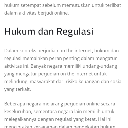
hukum setempat sebelum memutuskan untuk terlibat
dalam aktivitas berjudi online.
Hukum dan Regulasi
Dalam konteks perjudian on the internet, hukum dan
regulasi memainkan peran penting dalam mengatur
aktivitas ini. Banyak negara memiliki undang-undang
yang mengatur perjudian on the internet untuk
melindungi masyarakat dari risiko keuangan dan sosial
yang terkait.
Beberapa negara melarang perjudian online secara
keseluruhan, sementara negara lain memilih untuk
melegalkannya dengan regulasi yang ketat. Hal ini
menciptakan keragaman dalam pendekatan hukum