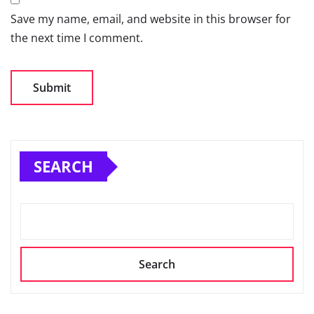
Save my name, email, and website in this browser for
the next time I comment.
SEARCH
Search