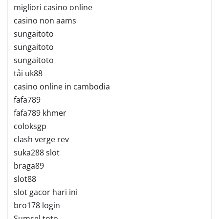
migliori casino online
casino non aams
sungaitoto
sungaitoto
sungaitoto
tải uk88
casino online in cambodia
fafa789
fafa789 khmer
coloksgp
clash verge rev
suka288 slot
braga89
slot88
slot gacor hari ini
bro178 login
Sumsel toto