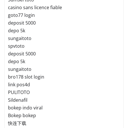
casino sans licence fiable
goto77 login
deposit 5000
depo 5k
sungaitoto
spvtoto
deposit 5000
depo 5k
sungaitoto
bro178 slot login
link pos4d
PULITOTO
Sildenafil
bokep indo viral
Bokep bokep
快连下载