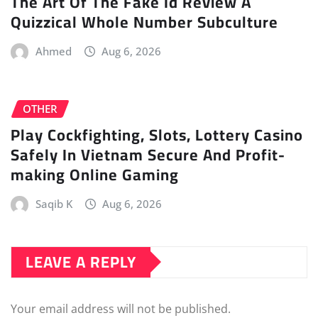
The Art Of The Fake Id Review A
Quizzical Whole Number Subculture
Ahmed
Aug 6, 2026
OTHER
Play Cockfighting, Slots, Lottery Casino
Safely In Vietnam Secure And Profit-
making Online Gaming
Saqib K
Aug 6, 2026
LEAVE A REPLY
Your email address will not be published.