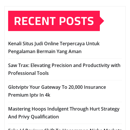
RECENT POSTS
Kenali Situs Judi Online Terpercaya Untuk
Pengalaman Bermain Yang Aman
Saw Trax: Elevating Precision and Productivity with
Professional Tools
Glotviptv Your Gateway To 20,000 Insurance
Premium Iptv In 4k
Mastering Hoops Indulgent Through Hurt Strategy
And Privy Qualification