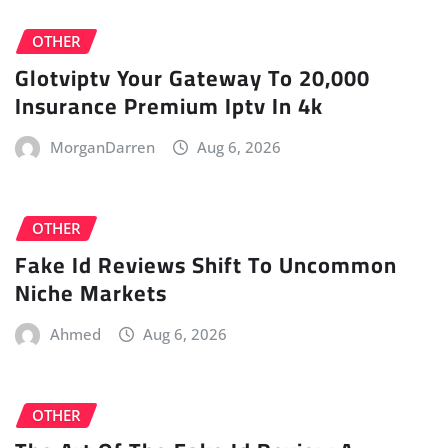
OTHER
Glotviptv Your Gateway To 20,000
Insurance Premium Iptv In 4k
MorganDarren
Aug 6, 2026
OTHER
Fake Id Reviews Shift To Uncommon
Niche Markets
Ahmed
Aug 6, 2026
OTHER