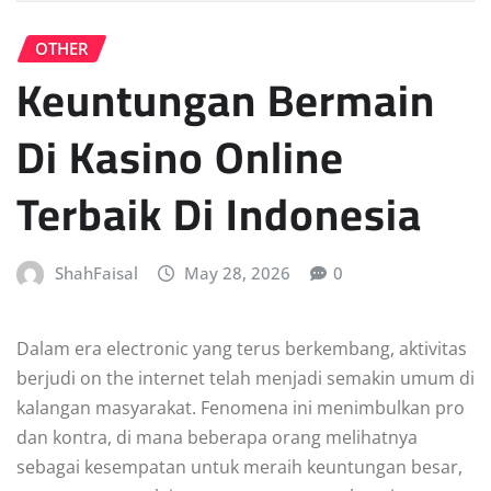
OTHER
Keuntungan Bermain
Di Kasino Online
Terbaik Di Indonesia
ShahFaisal
May 28, 2026
0
Dalam era electronic yang terus berkembang, aktivitas
berjudi on the internet telah menjadi semakin umum di
kalangan masyarakat. Fenomena ini menimbulkan pro
dan kontra, di mana beberapa orang melihatnya
sebagai kesempatan untuk meraih keuntungan besar,