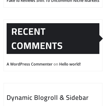
Fake Id Reviews Shift To Uncommon Niche Markets
RECENT
COMMENTS
A WordPress Commenter
on
Hello world!
Dynamic Blogroll & Sidebar