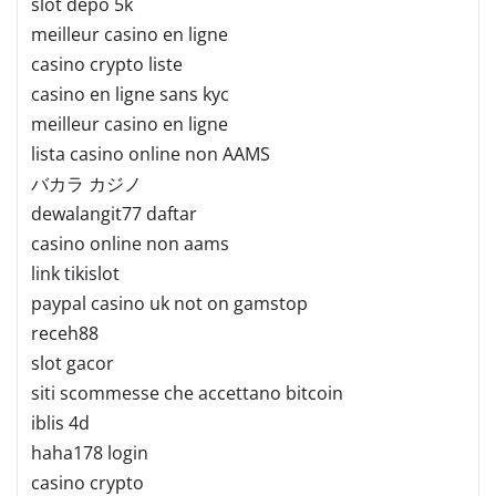
slot depo 5k
meilleur casino en ligne
casino crypto liste
casino en ligne sans kyc
meilleur casino en ligne
lista casino online non AAMS
バカラ カジノ
dewalangit77 daftar
casino online non aams
link tikislot
paypal casino uk not on gamstop
receh88
slot gacor
siti scommesse che accettano bitcoin
iblis 4d
haha178 login
casino crypto