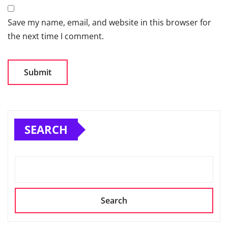
Save my name, email, and website in this browser for
the next time I comment.
SEARCH
Search