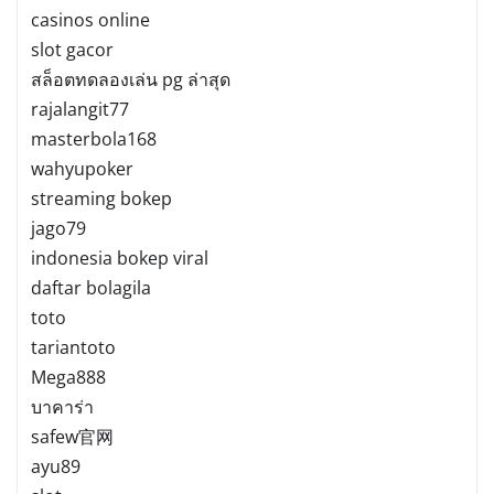
casinos online
slot gacor
สล็อตทดลองเล่น pg ล่าสุด
rajalangit77
masterbola168
wahyupoker
streaming bokep
jago79
indonesia bokep viral
daftar bolagila
toto
tariantoto
Mega888
บาคาร่า
safew官网
ayu89