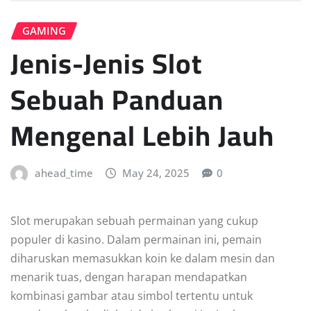
GAMING
Jenis-Jenis Slot
Sebuah Panduan
Mengenal Lebih Jauh
ahead_time
May 24, 2025
0
Slot merupakan sebuah permainan yang cukup
populer di kasino. Dalam permainan ini, pemain
diharuskan memasukkan koin ke dalam mesin dan
menarik tuas, dengan harapan mendapatkan
kombinasi gambar atau simbol tertentu untuk