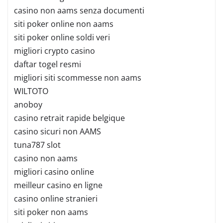
casino non aams senza documenti
siti poker online non aams
siti poker online soldi veri
migliori crypto casino
daftar togel resmi
migliori siti scommesse non aams
WILTOTO
anoboy
casino retrait rapide belgique
casino sicuri non AAMS
tuna787 slot
casino non aams
migliori casino online
meilleur casino en ligne
casino online stranieri
siti poker non aams