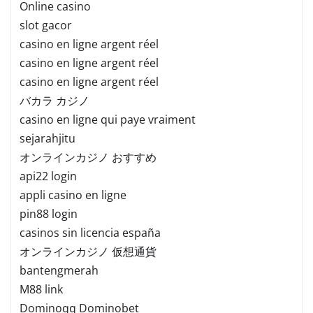
Online casino
slot gacor
casino en ligne argent réel
casino en ligne argent réel
casino en ligne argent réel
バカラ カジノ
casino en ligne qui paye vraiment
sejarahjitu
オンラインカジノ おすすめ
api22 login
appli casino en ligne
pin88 login
casinos sin licencia españa
オンラインカジノ 仮想通貨
bantengmerah
M88 link
Dominoqq Dominobet