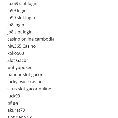
jp369 slot login
jp99 login
jp99 slot login
jp8 login
jp8 slot login
casino online cambodia
Mw365 Casino
koko500
Slot Gacor
wahyupoker
bandar slot gacor
lucky twice casino
situs slot gacor online
luck99
สล็อต
akurat79
slot depo 5k