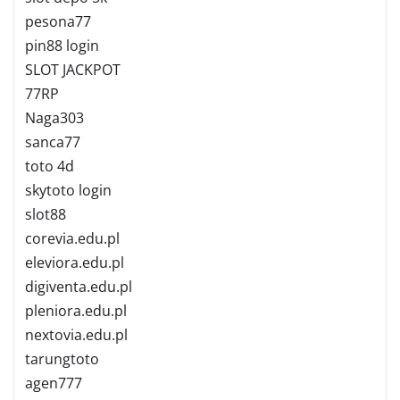
pesona77
pin88 login
SLOT JACKPOT
77RP
Naga303
sanca77
toto 4d
skytoto login
slot88
corevia.edu.pl
eleviora.edu.pl
digiventa.edu.pl
pleniora.edu.pl
nextovia.edu.pl
tarungtoto
agen777