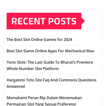
RECENT POSTS
The Best Slot Online Games for 2024
Best Slot Game Online Apps For Mechanical Man
Yono Slots: The Last Guide To Bharat’s Premiere
Whole Number Slot Platform
Hargatoto Toto Site Faq And Commons Questions
Answered
Memahami Peran Rtp Dalam Menemukan
Permainan Slot Yang Sesuai Preferensi