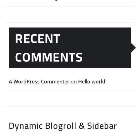
RECENT
COMMENTS
A WordPress Commenter
on
Hello world!
Dynamic Blogroll & Sidebar