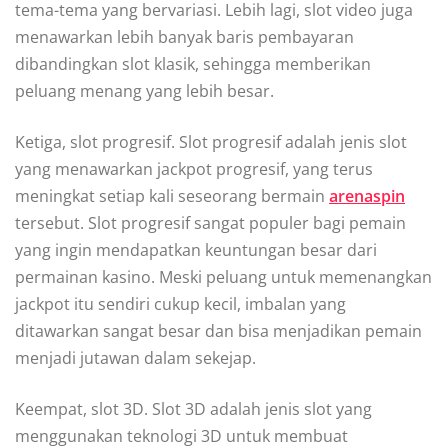
tema-tema yang bervariasi. Lebih lagi, slot video juga
menawarkan lebih banyak baris pembayaran
dibandingkan slot klasik, sehingga memberikan
peluang menang yang lebih besar.
Ketiga, slot progresif. Slot progresif adalah jenis slot
yang menawarkan jackpot progresif, yang terus
meningkat setiap kali seseorang bermain
arenaspin
tersebut. Slot progresif sangat populer bagi pemain
yang ingin mendapatkan keuntungan besar dari
permainan kasino. Meski peluang untuk memenangkan
jackpot itu sendiri cukup kecil, imbalan yang
ditawarkan sangat besar dan bisa menjadikan pemain
menjadi jutawan dalam sekejap.
Keempat, slot 3D. Slot 3D adalah jenis slot yang
menggunakan teknologi 3D untuk membuat