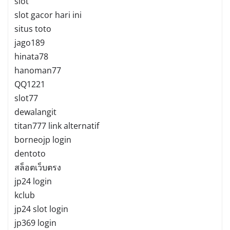
slot
slot gacor hari ini
situs toto
jago189
hinata78
hanoman77
QQ1221
slot77
dewalangit
titan777 link alternatif
borneojp login
dentoto
สล็อตเว็บตรง
jp24 login
kclub
jp24 slot login
jp369 login