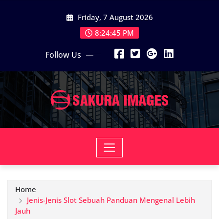
Skip
Friday, 7 August 2026
to
content
8:24:46 PM
Follow Us
Home
Jenis-Jenis Slot Sebuah Panduan Mengenal Lebih
Jauh