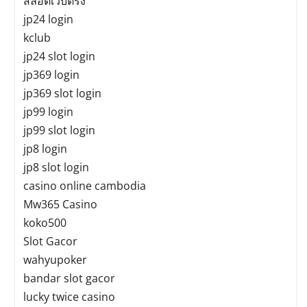
สล็อตเว็บตรง
jp24 login
kclub
jp24 slot login
jp369 login
jp369 slot login
jp99 login
jp99 slot login
jp8 login
jp8 slot login
casino online cambodia
Mw365 Casino
koko500
Slot Gacor
wahyupoker
bandar slot gacor
lucky twice casino