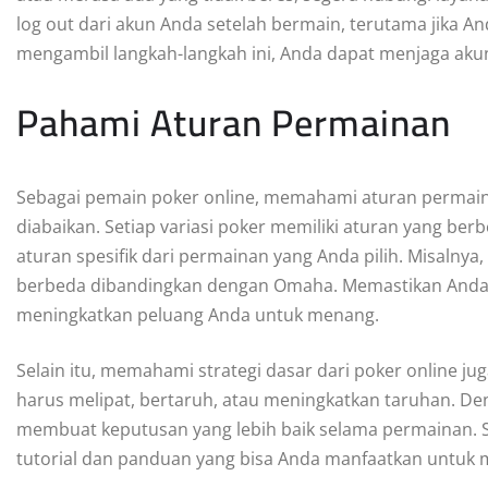
log out dari akun Anda setelah bermain, terutama jika
mengambil langkah-langkah ini, Anda dapat menjaga aku
Pahami Aturan Permainan
Sebagai pemain poker online, memahami aturan permain
diabaikan. Setiap variasi poker memiliki aturan yang be
aturan spesifik dari permainan yang Anda pilih. Misalny
berbeda dibandingkan dengan Omaha. Memastikan Anda ta
meningkatkan peluang Anda untuk menang.
Selain itu, memahami strategi dasar dari poker online 
harus melipat, bertaruh, atau meningkatkan taruhan. De
membuat keputusan yang lebih baik selama permainan. S
tutorial dan panduan yang bisa Anda manfaatkan unt