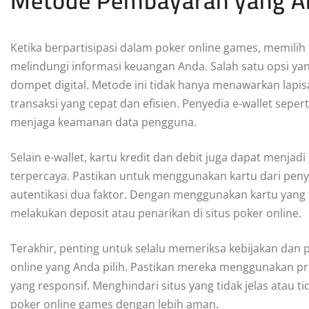
Metode Pembayaran yang 
Ketika berpartisipasi dalam poker online games, memil
melindungi informasi keuangan Anda. Salah satu opsi ya
dompet digital. Metode ini tidak hanya menawarkan lap
transaksi yang cepat dan efisien. Penyedia e-wallet sepert
menjaga keamanan data pengguna.
Selain e-wallet, kartu kredit dan debit juga dapat menja
terpercaya. Pastikan untuk menggunakan kartu dari penye
autentikasi dua faktor. Dengan menggunakan kartu yang d
melakukan deposit atau penarikan di situs poker online.
Terakhir, penting untuk selalu memeriksa kebijakan dan
online yang Anda pilih. Pastikan mereka menggunakan pr
yang responsif. Menghindari situs yang tidak jelas atau
poker online games dengan lebih aman.