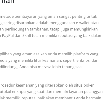
Aman
ih metode pembayaran yang aman sangat penting untuk
ng sering disarankan adalah menggunakan e-wallet atau
isan perlindungan tambahan, tetapi juga memungkinkan
i PayPal dan Skrill telah memiliki reputasi yang baik dalam
di pilihan yang aman asalkan Anda memilih platform yang
dia yang memiliki fitur keamanan, seperti enkripsi dan
ilindungi, Anda bisa merasa lebih tenang saat
 prosedur keamanan yang diterapkan oleh situs poker
otokol enkripsi yang kuat dan memiliki layanan pelanggan
 tidak memiliki reputasi baik akan membantu Anda bermain