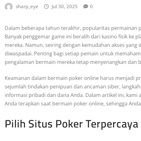
sharp_eye
Jul 30, 2025
0
Dalam beberapa tahun terakhir, popularitas permainan po
Banyak penggemar game ini beralih dari kasino fisik ke pl
mereka. Namun, seiring dengan kemudahan akses yang di
diwaspadai. Penting bagi setiap pemain untuk memaham
pengalaman bermain mereka tetap menyenangkan dan b
Keamanan dalam bermain poker online harus menjadi pri
sejumlah tindakan penipuan dan ancaman siber, langkah-
informasi pribadi dan dana Anda. Dalam artikel ini, ka
Anda terapkan saat bermain poker online, sehingga And
Pilih Situs Poker Terpercaya