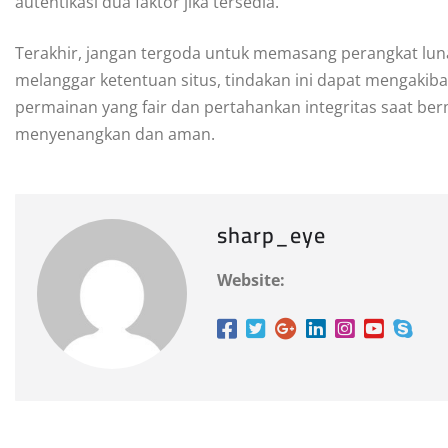
autentikasi dua faktor jika tersedia.
Terakhir, jangan tergoda untuk memasang perangkat luna
melanggar ketentuan situs, tindakan ini dapat mengakiba
permainan yang fair dan pertahankan integritas saat be
menyenangkan dan aman.
sharp_eye
Website: