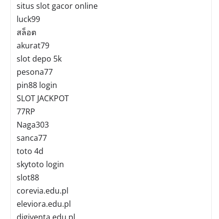
situs slot gacor online
luck99
สล็อต
akurat79
slot depo 5k
pesona77
pin88 login
SLOT JACKPOT
77RP
Naga303
sanca77
toto 4d
skytoto login
slot88
corevia.edu.pl
eleviora.edu.pl
digiventa.edu.pl