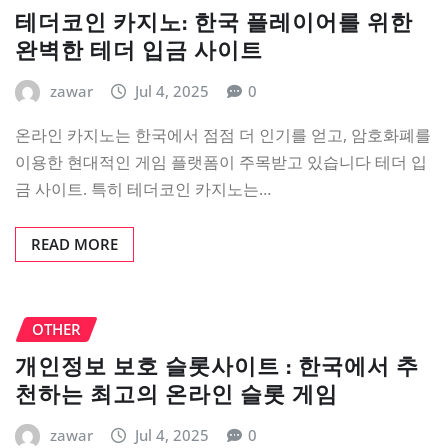
테더코인 카지노: 한국 플레이어를 위한
완벽한 테더 입금 사이트
zawar
Jul 4, 2025
0
온라인 카지노는 한국에서 점점 더 인기를 얻고, 암호화폐를
이용한 현대적인 게임 플랫폼이 주목받고 있습니다 테더 입
금 사이트. 특히 테더코인 카지노는…
READ MORE
OTHER
개인정보 보호 슬롯사이트 : 한국에서 추
천하는 최고의 온라인 슬롯 게임
zawar
Jul 4, 2025
0