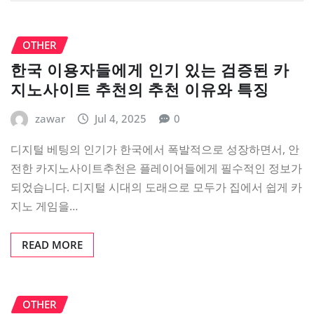
OTHER
한국 이용자들에게 인기 있는 검증된 카
지노사이트 추천의 추천 이유와 특징
zawar
Jul 4, 2025
0
디지털 베팅의 인기가 한국에서 폭발적으로 성장하면서, 안
전한 카지노사이트추천은 플레이어들에게 필수적인 정보가
되었습니다. 디지털 시대의 도래으로 모두가 집에서 쉽게 카
지노 게임을…
READ MORE
OTHER