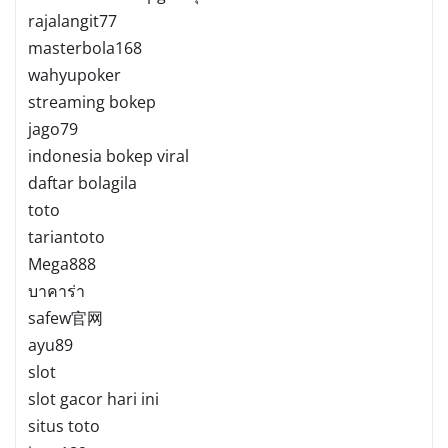
rajalangit77
masterbola168
wahyupoker
streaming bokep
jago79
indonesia bokep viral
daftar bolagila
toto
tariantoto
Mega888
บาคาร่า
safew官网
ayu89
slot
slot gacor hari ini
situs toto