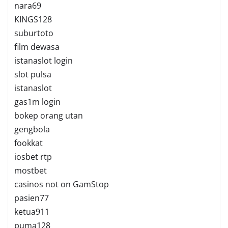
nara69
KINGS128
suburtoto
film dewasa
istanaslot login
slot pulsa
istanaslot
gas1m login
bokep orang utan
gengbola
fookkat
iosbet rtp
mostbet
casinos not on GamStop
pasien77
ketua911
puma128