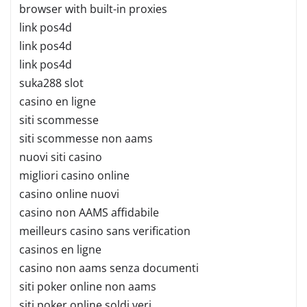
browser with built-in proxies
link pos4d
link pos4d
link pos4d
suka288 slot
casino en ligne
siti scommesse
siti scommesse non aams
nuovi siti casino
migliori casino online
casino online nuovi
casino non AAMS affidabile
meilleurs casino sans verification
casinos en ligne
casino non aams senza documenti
siti poker online non aams
siti poker online soldi veri