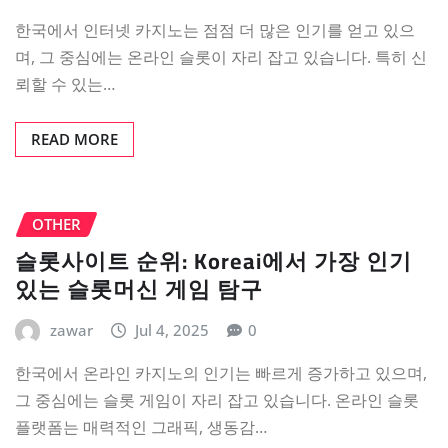
한국에서 인터넷 카지노는 점점 더 많은 인기를 얻고 있으
며, 그 중심에는 온라인 슬롯이 자리 잡고 있습니다. 특히 신
뢰할 수 있는…
READ MORE
OTHER
슬롯사이트 순위: Koreai에서 가장 인기
있는 슬롯머신 게임 탐구
zawar
Jul 4, 2025
0
한국에서 온라인 카지노의 인기는 빠르게 증가하고 있으며,
그 중심에는 슬롯 게임이 자리 잡고 있습니다. 온라인 슬롯
플랫폼는 매력적인 그래픽, 생동감…