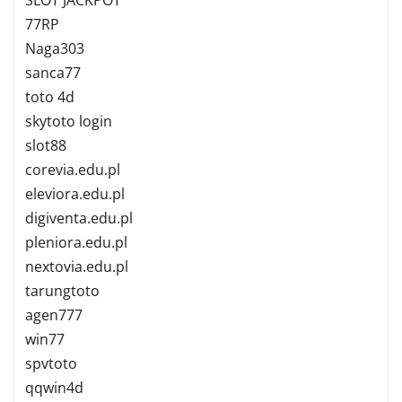
77RP
Naga303
sanca77
toto 4d
skytoto login
slot88
corevia.edu.pl
eleviora.edu.pl
digiventa.edu.pl
pleniora.edu.pl
nextovia.edu.pl
tarungtoto
agen777
win77
spvtoto
qqwin4d