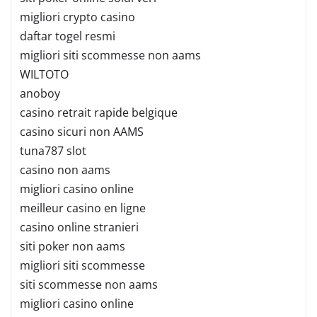
migliori crypto casino
daftar togel resmi
migliori siti scommesse non aams
WILTOTO
anoboy
casino retrait rapide belgique
casino sicuri non AAMS
tuna787 slot
casino non aams
migliori casino online
meilleur casino en ligne
casino online stranieri
siti poker non aams
migliori siti scommesse
siti scommesse non aams
migliori casino online