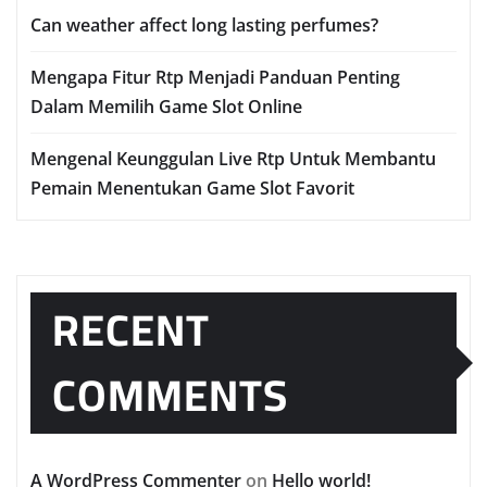
Can weather affect long lasting perfumes?
Mengapa Fitur Rtp Menjadi Panduan Penting
Dalam Memilih Game Slot Online
Mengenal Keunggulan Live Rtp Untuk Membantu
Pemain Menentukan Game Slot Favorit
RECENT
COMMENTS
A WordPress Commenter
on
Hello world!