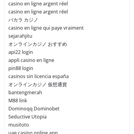
casino en ligne argent réel
casino en ligne argent réel
バカラ カジノ
casino en ligne qui paye vraiment
sejarahjitu
オンラインカジノ おすすめ
api22 login
appli casino en ligne
pin88 login
casinos sin licencia españa
オンラインカジノ 仮想通貨
bantengmerah
M88 link
Dominoqq Dominobet
Seductive Utopia
musitoto
uae casino online app