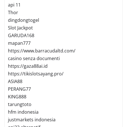
api 11
Thor
dingdongtogel
Slot Jackpot
GARUDA168
mapan777
https://www.barracudaltd.com/
casino senza documenti
https://gaza88ai.id
https://tikislotsayang.pro/
ASIA88
PERANG77
KING888
tarungtoto
hfm indonesia
justmarkets indonesia