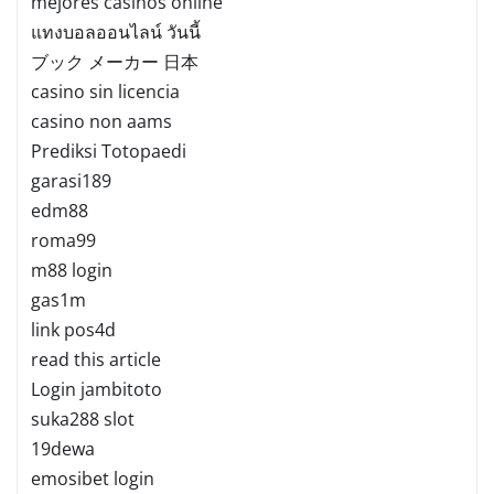
mejores casinos online
แทงบอลออนไลน์ วันนี้
ブック メーカー 日本
casino sin licencia
casino non aams
Prediksi Totopaedi
garasi189
edm88
roma99
m88 login
gas1m
link pos4d
read this article
Login jambitoto
suka288 slot
19dewa
emosibet login