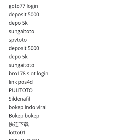
goto77 login
deposit 5000
depo 5k
sungaitoto
spvtoto
deposit 5000
depo 5k
sungaitoto
bro178 slot login
link pos4d
PULITOTO
Sildenafil
bokep indo viral
Bokep bokep
快连下载
lotto01