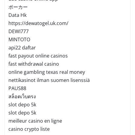
ポーカー
Data Hk
https://dewatogel.uk.com/
DEWI777
MINTOTO
api22 daftar
fast payout online casinos
fast withdrawal casino
online gambling texas real money
nettikasinot ilman suomen lisenssiä
PAUS88
สล็อตเว็บตรง
slot depo 5k
slot depo 5k
meilleur casino en ligne
casino crypto liste