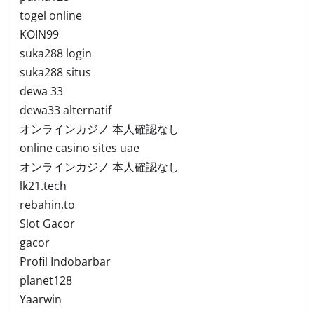
togel online
KOIN99
suka288 login
suka288 situs
dewa 33
dewa33 alternatif
オンラインカジノ 本人確認なし
online casino sites uae
オンラインカジノ 本人確認なし
lk21.tech
rebahin.to
Slot Gacor
gacor
Profil Indobarbar
planet128
Yaarwin