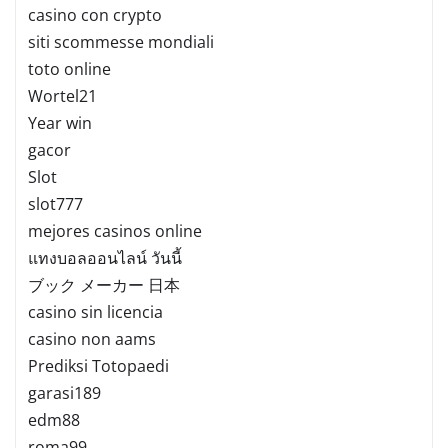
casino con crypto
siti scommesse mondiali
toto online
Wortel21
Year win
gacor
Slot
slot777
mejores casinos online
แทงบอลออนไลน์ วันนี้
ブック メーカー 日本
casino sin licencia
casino non aams
Prediksi Totopaedi
garasi189
edm88
roma99