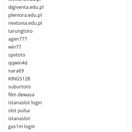
digiventa.edu.pl
pleniora.edu.pl
nextovia.edu.pl
tarungtoto
agen777
win77
spvtoto
qqwin4d
nara69
KINGS128
suburtoto
film dewasa
istanaslot login
slot pulsa
istanaslot
gas1m login