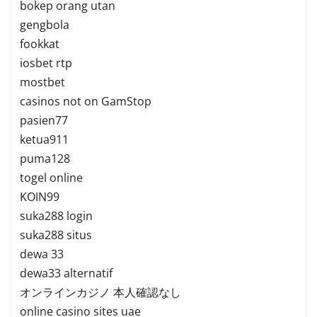
bokep orang utan
gengbola
fookkat
iosbet rtp
mostbet
casinos not on GamStop
pasien77
ketua911
puma128
togel online
KOIN99
suka288 login
suka288 situs
dewa 33
dewa33 alternatif
オンラインカジノ 本人確認なし
online casino sites uae