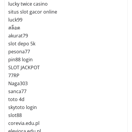
lucky twice casino
situs slot gacor online
luck99
สล็อต
akurat79
slot depo 5k
pesona77
pin88 login
SLOT JACKPOT
77RP
Naga303
sanca77
toto 4d
skytoto login
slot88
corevia.edu.pl
eleviora.edu.pl