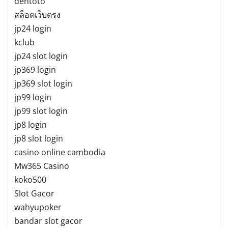
dentoto
สล็อตเว็บตรง
jp24 login
kclub
jp24 slot login
jp369 login
jp369 slot login
jp99 login
jp99 slot login
jp8 login
jp8 slot login
casino online cambodia
Mw365 Casino
koko500
Slot Gacor
wahyupoker
bandar slot gacor