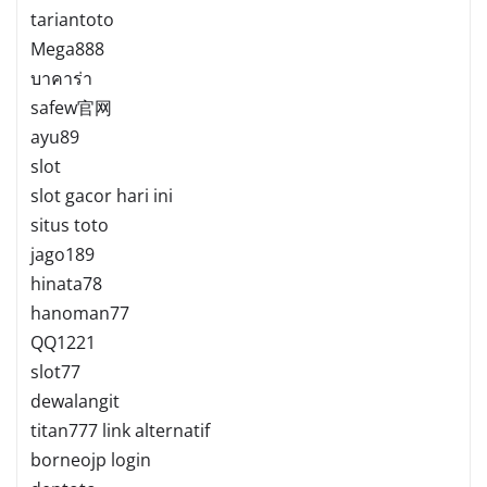
tariantoto
Mega888
บาคาร่า
safew官网
ayu89
slot
slot gacor hari ini
situs toto
jago189
hinata78
hanoman77
QQ1221
slot77
dewalangit
titan777 link alternatif
borneojp login