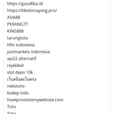
https://gaza88ai.id
https://tikislotsayang.pro/
ASIA88
PERANG77
KING888
tarungtoto
hfm indonesia
justmarkets indonesia
api22 alternatif
rejekibet
slot depo 10k
เว็บสล็อตเว็บตรง
nekototo
bokep indo
howipromotemywebsite.com
Toto
Toto