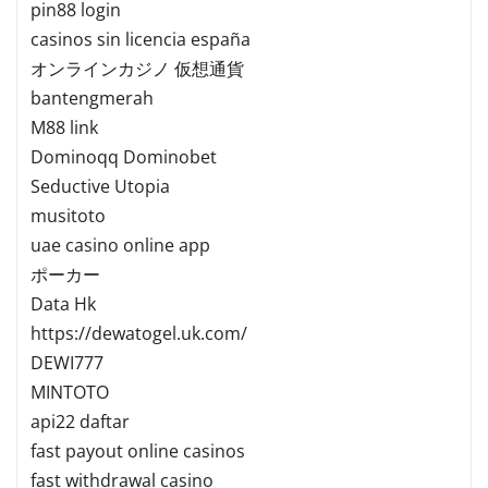
pin88 login
casinos sin licencia españa
オンラインカジノ 仮想通貨
bantengmerah
M88 link
Dominoqq Dominobet
Seductive Utopia
musitoto
uae casino online app
ポーカー
Data Hk
https://dewatogel.uk.com/
DEWI777
MINTOTO
api22 daftar
fast payout online casinos
fast withdrawal casino