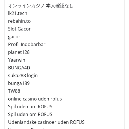
オンラインカジノ 本人確認なし
lk21.tech
rebahin.to
Slot Gacor
gacor
Profil Indobarbar
planet128
Yaarwin
BUNGA4D
suka288 login
bunga189
TW88
online casino uden rofus
Spil uden om ROFUS
Spil uden om ROFUS
Udenlandske casinoer uden ROFUS