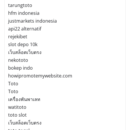
tarungtoto
hfm indonesia
justmarkets indonesia
api22 alternatif
rejekibet
slot depo 10k
เว็บสล็อตเว็บตรง
nekototo
bokep indo
howipromotemywebsite.com
Toto
Toto
เครื่องพันพาเลท
watitoto
toto slot
เว็บสล็อตเว็บตรง