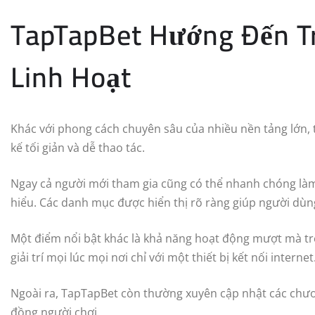
TapTapBet Hướng Đến Tr
Linh Hoạt
Khác với phong cách chuyên sâu của nhiều nền tảng lớn, t
kế tối giản và dễ thao tác.
Ngay cả người mới tham gia cũng có thể nhanh chóng làm
hiểu. Các danh mục được hiển thị rõ ràng giúp người dùng
Một điểm nổi bật khác là khả năng hoạt động mượt mà trê
giải trí mọi lúc mọi nơi chỉ với một thiết bị kết nối internet
Ngoài ra, TapTapBet còn thường xuyên cập nhật các chư
đồng người chơi.