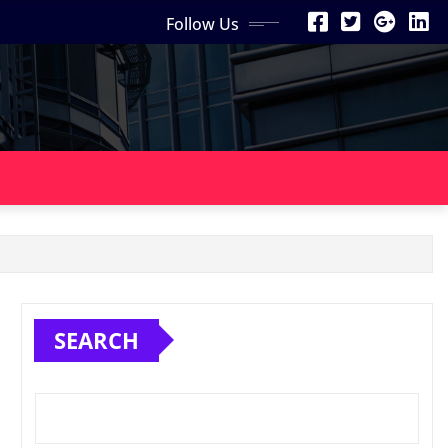
Follow Us
SEARCH