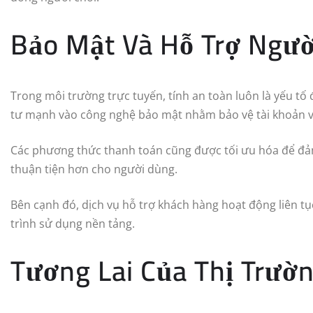
Bảo Mật Và Hỗ Trợ Ngườ
Trong môi trường trực tuyến, tính an toàn luôn là yếu t
tư mạnh vào công nghệ bảo mật nhằm bảo vệ tài khoản và
Các phương thức thanh toán cũng được tối ưu hóa để đảm
thuận tiện hơn cho người dùng.
Bên cạnh đó, dịch vụ hỗ trợ khách hàng hoạt động liên tụ
trình sử dụng nền tảng.
Tương Lai Của Thị Trườn