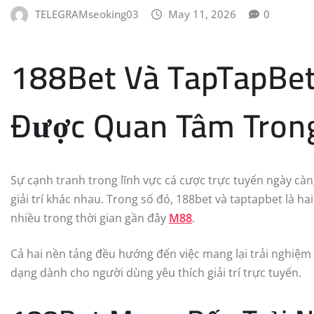
TELEGRAMseoking03
May 11, 2026
0
188Bet Và TapTapBet 
Được Quan Tâm Tron
Sự cạnh tranh trong lĩnh vực cá cược trực tuyến ngày càn
giải trí khác nhau. Trong số đó, 188bet và taptapbet là h
nhiều trong thời gian gần đây
M88
.
Cả hai nền tảng đều hướng đến việc mang lại trải nghiệm h
dạng dành cho người dùng yêu thích giải trí trực tuyến.