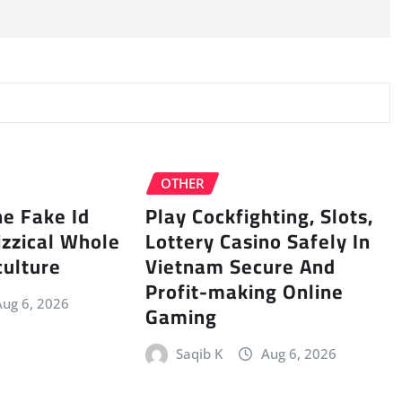
OTHER
he Fake Id
Play Cockfighting, Slots,
zzical Whole
Lottery Casino Safely In
ulture
Vietnam Secure And
Profit-making Online
Aug 6, 2026
Gaming
Saqib K
Aug 6, 2026