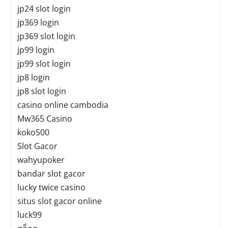
jp24 slot login
jp369 login
jp369 slot login
jp99 login
jp99 slot login
jp8 login
jp8 slot login
casino online cambodia
Mw365 Casino
koko500
Slot Gacor
wahyupoker
bandar slot gacor
lucky twice casino
situs slot gacor online
luck99