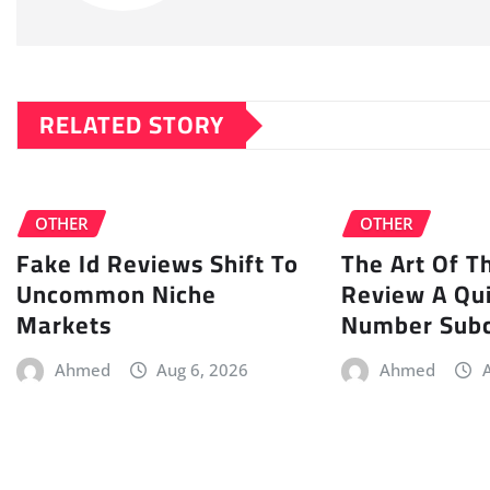
RELATED STORY
OTHER
OTHER
Fake Id Reviews Shift To
The Art Of T
Uncommon Niche
Review A Qui
Markets
Number Subc
Ahmed
Aug 6, 2026
Ahmed