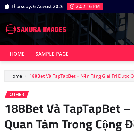
Skip
Thursday, 6 August 2026
2:02:17 PM
to
content
HOME
SAMPLE PAGE
Home
188Bet Và TapTapBet – Nền Tảng Giải Trí Được 
OTHER
188Bet Và TapTapBet – 
Quan Tâm Trong Cộng Đ