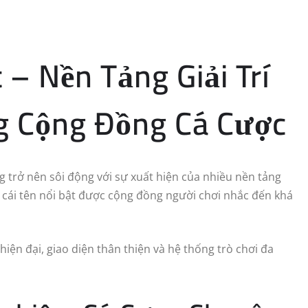
– Nền Tảng Giải Trí
g Cộng Đồng Cá Cược
g trở nên sôi động với sự xuất hiện của nhiều nền tảng
ai cái tên nổi bật được cộng đồng người chơi nhắc đến khá
iện đại, giao diện thân thiện và hệ thống trò chơi đa