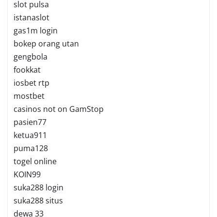
slot pulsa
istanaslot
gas1m login
bokep orang utan
gengbola
fookkat
iosbet rtp
mostbet
casinos not on GamStop
pasien77
ketua911
puma128
togel online
KOIN99
suka288 login
suka288 situs
dewa 33