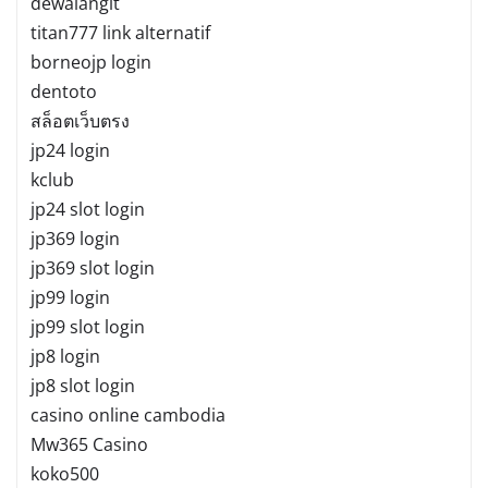
dewalangit
titan777 link alternatif
borneojp login
dentoto
สล็อตเว็บตรง
jp24 login
kclub
jp24 slot login
jp369 login
jp369 slot login
jp99 login
jp99 slot login
jp8 login
jp8 slot login
casino online cambodia
Mw365 Casino
koko500