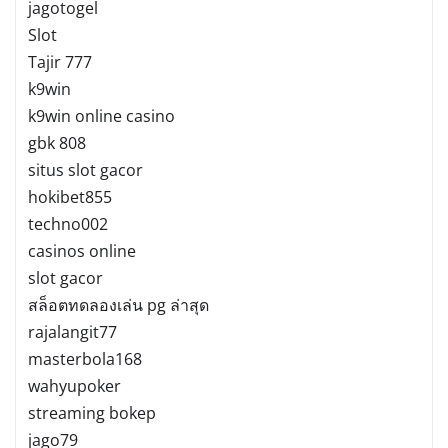
jagotogel
Slot
Tajir 777
k9win
k9win online casino
gbk 808
situs slot gacor
hokibet855
techno002
casinos online
slot gacor
สล็อตทดลองเล่น pg ล่าสุด
rajalangit77
masterbola168
wahyupoker
streaming bokep
jago79