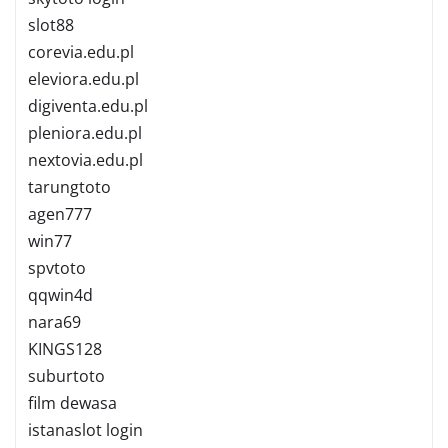
slot88
corevia.edu.pl
eleviora.edu.pl
digiventa.edu.pl
pleniora.edu.pl
nextovia.edu.pl
tarungtoto
agen777
win77
spvtoto
qqwin4d
nara69
KINGS128
suburtoto
film dewasa
istanaslot login