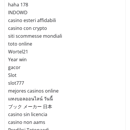
haha 178
INDOWD
casino esteri affidabili
casino con crypto
siti scommesse mondiali
toto online
Wortel21
Year win
gacor
Slot
slot777
mejores casinos online
แทงบอลออนไลน์ วันนี้
ブック メーカー 日本
casino sin licencia
casino non aams