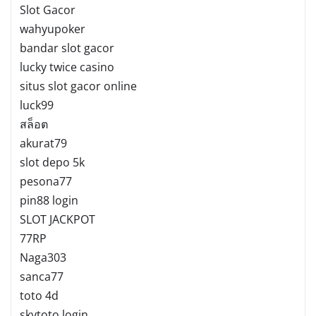
Slot Gacor
wahyupoker
bandar slot gacor
lucky twice casino
situs slot gacor online
luck99
สล็อต
akurat79
slot depo 5k
pesona77
pin88 login
SLOT JACKPOT
77RP
Naga303
sanca77
toto 4d
skytoto login