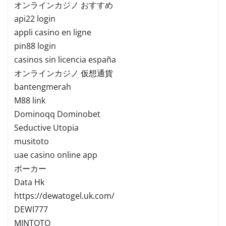
オンラインカジノ おすすめ
api22 login
appli casino en ligne
pin88 login
casinos sin licencia españa
オンラインカジノ 仮想通貨
bantengmerah
M88 link
Dominoqq Dominobet
Seductive Utopia
musitoto
uae casino online app
ポーカー
Data Hk
https://dewatogel.uk.com/
DEWI777
MINTOTO