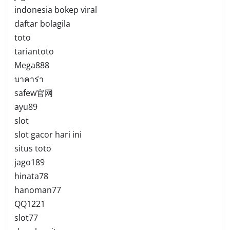
indonesia bokep viral
daftar bolagila
toto
tariantoto
Mega888
บาคาร่า
safew官网
ayu89
slot
slot gacor hari ini
situs toto
jago189
hinata78
hanoman77
QQ1221
slot77