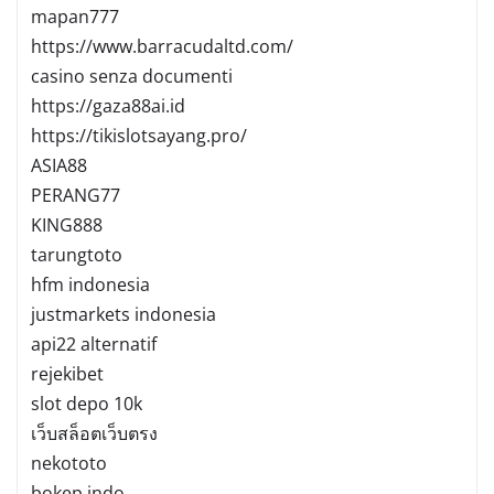
mapan777
https://www.barracudaltd.com/
casino senza documenti
https://gaza88ai.id
https://tikislotsayang.pro/
ASIA88
PERANG77
KING888
tarungtoto
hfm indonesia
justmarkets indonesia
api22 alternatif
rejekibet
slot depo 10k
เว็บสล็อตเว็บตรง
nekototo
bokep indo