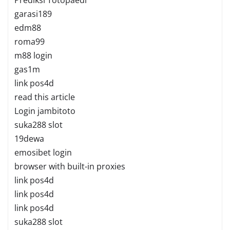
Prediksi Totopaedi
garasi189
edm88
roma99
m88 login
gas1m
link pos4d
read this article
Login jambitoto
suka288 slot
19dewa
emosibet login
browser with built-in proxies
link pos4d
link pos4d
link pos4d
suka288 slot