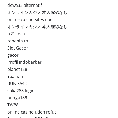
dewa33 alternatif
オンラインカジノ 本人確認なし
online casino sites uae
オンラインカジノ 本人確認なし
lk21.tech
rebahin.to
Slot Gacor
gacor
Profil Indobarbar
planet128
Yaarwin
BUNGA4D
suka288 login
bunga189
TW88
online casino uden rofus