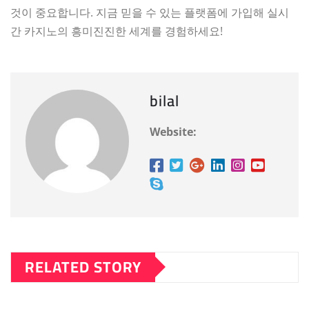
것이 중요합니다. 지금 믿을 수 있는 플랫폼에 가입해 실시
간 카지노의 흥미진진한 세계를 경험하세요!
bilal
Website:
RELATED STORY