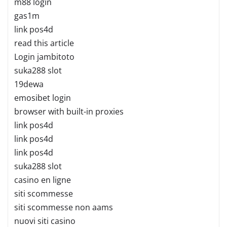
m88 login
gas1m
link pos4d
read this article
Login jambitoto
suka288 slot
19dewa
emosibet login
browser with built-in proxies
link pos4d
link pos4d
link pos4d
suka288 slot
casino en ligne
siti scommesse
siti scommesse non aams
nuovi siti casino