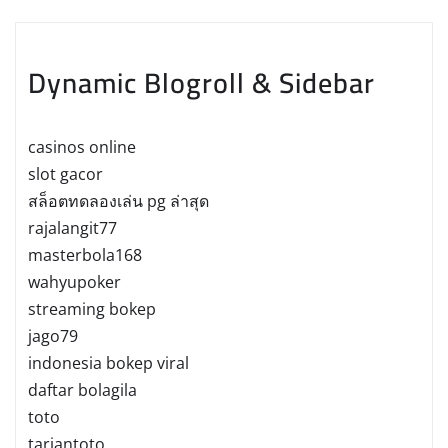
Dynamic Blogroll & Sidebar
casinos online
slot gacor
สล็อตทดลองเล่น pg ล่าสุด
rajalangit77
masterbola168
wahyupoker
streaming bokep
jago79
indonesia bokep viral
daftar bolagila
toto
tariantoto