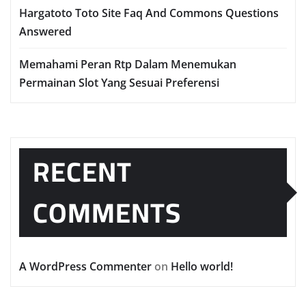
Hargatoto Toto Site Faq And Commons Questions
Answered
Memahami Peran Rtp Dalam Menemukan
Permainan Slot Yang Sesuai Preferensi
RECENT
COMMENTS
A WordPress Commenter
on
Hello world!