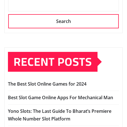
Search
RECENT POSTS
The Best Slot Online Games for 2024
Best Slot Game Online Apps For Mechanical Man
Yono Slots: The Last Guide To Bharat’s Premiere
Whole Number Slot Platform