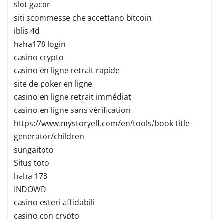
slot gacor
siti scommesse che accettano bitcoin
iblis 4d
haha178 login
casino crypto
casino en ligne retrait rapide
site de poker en ligne
casino en ligne retrait immédiat
casino en ligne sans vérification
https://www.mystoryelf.com/en/tools/book-title-
generator/children
sungaitoto
Situs toto
haha 178
INDOWD
casino esteri affidabili
casino con crypto