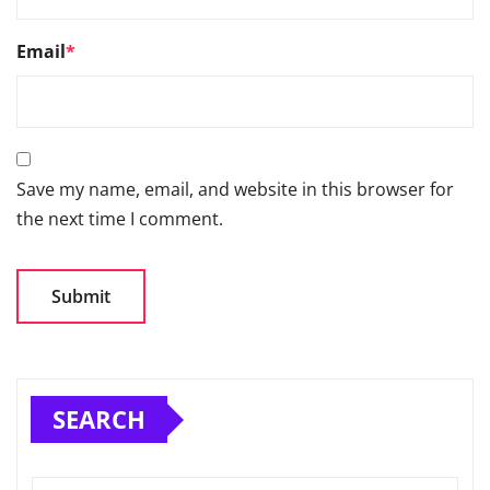
Email
*
Save my name, email, and website in this browser for
the next time I comment.
SEARCH