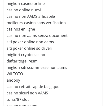
migliori casino online
casino online nuovi
casino non AAMS affidabile
meilleurs casino sans verification
casinos en ligne
casino non aams senza documenti
siti poker online non aams
siti poker online soldi veri
migliori crypto casino
daftar togel resmi
migliori siti scommesse non aams
WILTOTO
anoboy
casino retrait rapide belgique
casino sicuri non AAMS
tuna787 slot
casino non aams