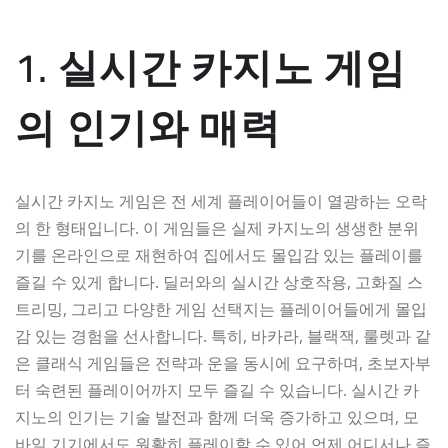
1. 실시간 카지노 게임
의 인기와 매력
실시간 카지노 게임은 전 세계 플레이어들이 열광하는 오락
의 한 형태입니다. 이 게임들은 실제 카지노의 생생한 분위
기를 온라인으로 재현하여 집에서도 몰입감 있는 플레이를
즐길 수 있게 합니다. 딜러와의 실시간 상호작용, 고화질 스
트리밍, 그리고 다양한 게임 선택지는 플레이어들에게 몰입
감 있는 경험을 선사합니다. 특히, 바카라, 블랙잭, 룰렛과 같
은 클래식 게임들은 전략과 운을 동시에 요구하며, 초보자부
터 숙련된 플레이어까지 모두 즐길 수 있습니다. 실시간 카
지노의 인기는 기술 발전과 함께 더욱 증가하고 있으며, 모
바일 기기에서도 원활히 플레이할 수 있어 언제 어디서나 즐