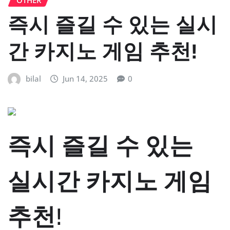
즉시 즐길 수 있는 실시
간 카지노 게임 추천!
bilal
Jun 14, 2025
0
즉시 즐길 수 있는
실시간 카지노 게임
추천!