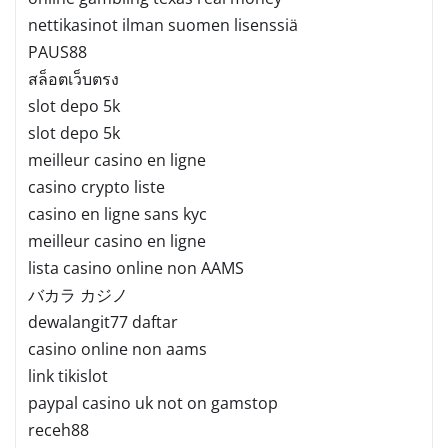
nettikasinot ilman suomen lisenssiä
PAUS88
สล็อตเว็บตรง
slot depo 5k
slot depo 5k
meilleur casino en ligne
casino crypto liste
casino en ligne sans kyc
meilleur casino en ligne
lista casino online non AAMS
バカラ カジノ
dewalangit77 daftar
casino online non aams
link tikislot
paypal casino uk not on gamstop
receh88