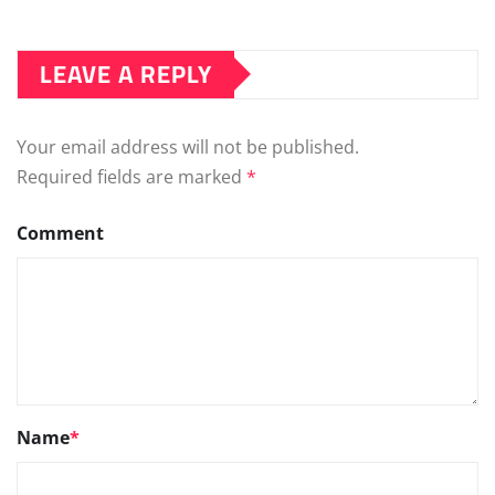
LEAVE A REPLY
Your email address will not be published.
Required fields are marked
*
Comment
Name
*