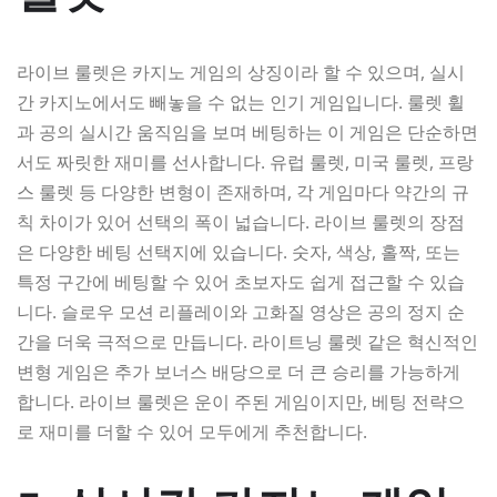
라이브 룰렛은 카지노 게임의 상징이라 할 수 있으며, 실시
간 카지노에서도 빼놓을 수 없는 인기 게임입니다. 룰렛 휠
과 공의 실시간 움직임을 보며 베팅하는 이 게임은 단순하면
서도 짜릿한 재미를 선사합니다. 유럽 룰렛, 미국 룰렛, 프랑
스 룰렛 등 다양한 변형이 존재하며, 각 게임마다 약간의 규
칙 차이가 있어 선택의 폭이 넓습니다. 라이브 룰렛의 장점
은 다양한 베팅 선택지에 있습니다. 숫자, 색상, 홀짝, 또는
특정 구간에 베팅할 수 있어 초보자도 쉽게 접근할 수 있습
니다. 슬로우 모션 리플레이와 고화질 영상은 공의 정지 순
간을 더욱 극적으로 만듭니다. 라이트닝 룰렛 같은 혁신적인
변형 게임은 추가 보너스 배당으로 더 큰 승리를 가능하게
합니다. 라이브 룰렛은 운이 주된 게임이지만, 베팅 전략으
로 재미를 더할 수 있어 모두에게 추천합니다.