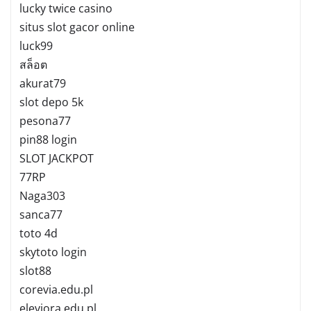
lucky twice casino
situs slot gacor online
luck99
สล็อต
akurat79
slot depo 5k
pesona77
pin88 login
SLOT JACKPOT
77RP
Naga303
sanca77
toto 4d
skytoto login
slot88
corevia.edu.pl
eleviora.edu.pl