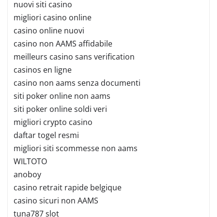
nuovi siti casino
migliori casino online
casino online nuovi
casino non AAMS affidabile
meilleurs casino sans verification
casinos en ligne
casino non aams senza documenti
siti poker online non aams
siti poker online soldi veri
migliori crypto casino
daftar togel resmi
migliori siti scommesse non aams
WILTOTO
anoboy
casino retrait rapide belgique
casino sicuri non AAMS
tuna787 slot