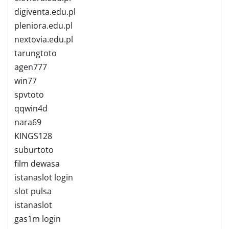
digiventa.edu.pl
pleniora.edu.pl
nextovia.edu.pl
tarungtoto
agen777
win77
spvtoto
qqwin4d
nara69
KINGS128
suburtoto
film dewasa
istanaslot login
slot pulsa
istanaslot
gas1m login