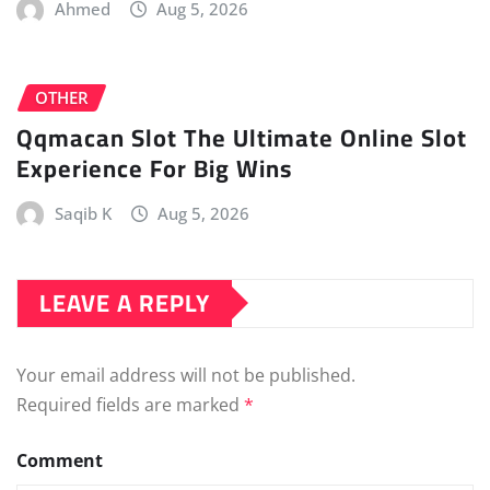
Ahmed
Aug 5, 2026
OTHER
Qqmacan Slot The Ultimate Online Slot
Experience For Big Wins
Saqib K
Aug 5, 2026
LEAVE A REPLY
Your email address will not be published.
Required fields are marked
*
Comment