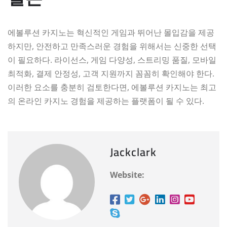
에볼루션 카지노는 혁신적인 게임과 뛰어난 몰입감을 제공
하지만, 안전하고 만족스러운 경험을 위해서는 신중한 선택
이 필요하다. 라이선스, 게임 다양성, 스트리밍 품질, 모바일
최적화, 결제 안정성, 고객 지원까지 꼼꼼히 확인해야 한다.
이러한 요소를 충분히 검토한다면, 에볼루션 카지노는 최고
의 온라인 카지노 경험을 제공하는 플랫폼이 될 수 있다.
Jackclark
Website: