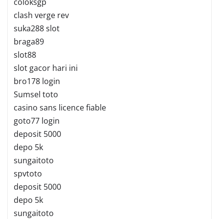
coloksgp
clash verge rev
suka288 slot
braga89
slot88
slot gacor hari ini
bro178 login
Sumsel toto
casino sans licence fiable
goto77 login
deposit 5000
depo 5k
sungaitoto
spvtoto
deposit 5000
depo 5k
sungaitoto