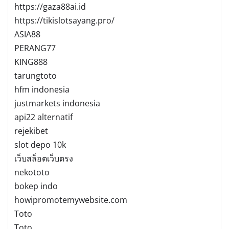
https://gaza88ai.id
https://tikislotsayang.pro/
ASIA88
PERANG77
KING888
tarungtoto
hfm indonesia
justmarkets indonesia
api22 alternatif
rejekibet
slot depo 10k
เว็บสล็อตเว็บตรง
nekototo
bokep indo
howipromotemywebsite.com
Toto
Toto