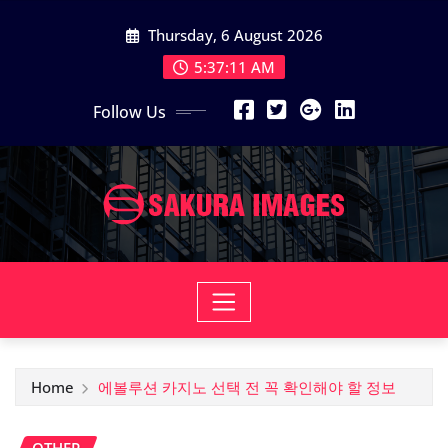
Skip
Thursday, 6 August 2026
to
content
5:37:12 AM
Follow Us
Home
에볼루션 카지노 선택 전 꼭 확인해야 할 정보
OTHER