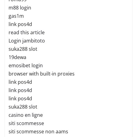
m88 login
gas1m
link pos4d
read this article
Login jambitoto
suka288 slot
19dewa
emosibet login
browser with built-in proxies
link pos4d
link pos4d
link pos4d
suka288 slot
casino en ligne
siti scommesse
siti scommesse non aams