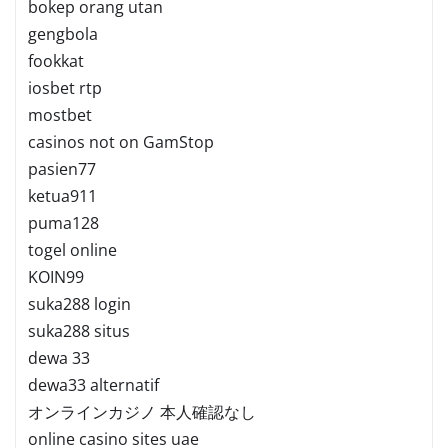
bokep orang utan
gengbola
fookkat
iosbet rtp
mostbet
casinos not on GamStop
pasien77
ketua911
puma128
togel online
KOIN99
suka288 login
suka288 situs
dewa 33
dewa33 alternatif
オンラインカジノ 本人確認なし
online casino sites uae