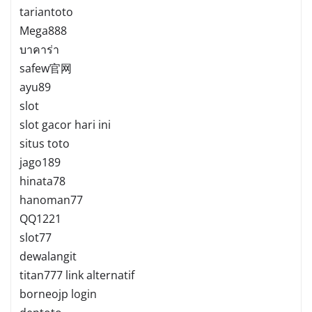
tariantoto
Mega888
บาคาร่า
safew官网
ayu89
slot
slot gacor hari ini
situs toto
jago189
hinata78
hanoman77
QQ1221
slot77
dewalangit
titan777 link alternatif
borneojp login