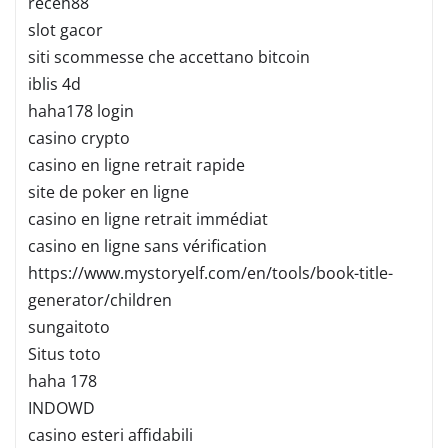
receh88
slot gacor
siti scommesse che accettano bitcoin
iblis 4d
haha178 login
casino crypto
casino en ligne retrait rapide
site de poker en ligne
casino en ligne retrait immédiat
casino en ligne sans vérification
https://www.mystoryelf.com/en/tools/book-title-
generator/children
sungaitoto
Situs toto
haha 178
INDOWD
casino esteri affidabili