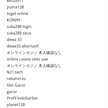
ketua911
puma128
togel online
KOIN99
suka288 login
suka288 situs
dewa 33
dewa33 alternatif
オンラインカジノ 本人確認なし
online casino sites uae
オンラインカジノ 本人確認なし
lk21.tech
rebahin.to
Slot Gacor
gacor
Profil Indobarbar
planet128