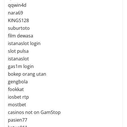
qqwin4d
nara69
KINGS128
suburtoto
film dewasa
istanaslot login
slot pulsa
istanaslot
gas1m login
bokep orang utan
gengbola
fookkat
iosbet rtp
mostbet
casinos not on GamStop
pasien77