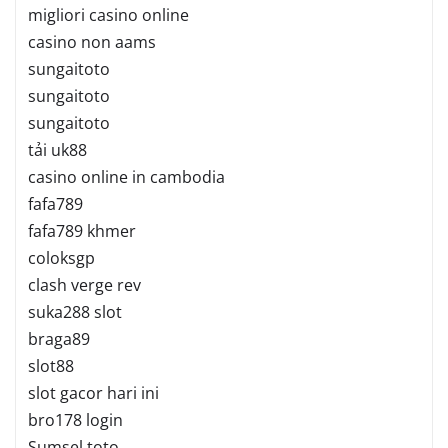
migliori casino online
casino non aams
sungaitoto
sungaitoto
sungaitoto
tải uk88
casino online in cambodia
fafa789
fafa789 khmer
coloksgp
clash verge rev
suka288 slot
braga89
slot88
slot gacor hari ini
bro178 login
Sumsel toto