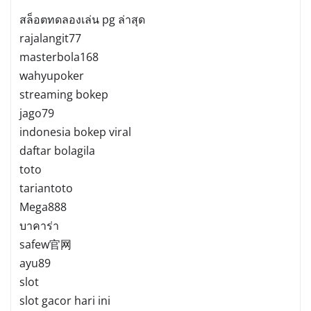
สล็อตทดลองเล่น pg ล่าสุด
rajalangit77
masterbola168
wahyupoker
streaming bokep
jago79
indonesia bokep viral
daftar bolagila
toto
tariantoto
Mega888
บาคาร่า
safew官网
ayu89
slot
slot gacor hari ini