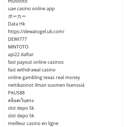
musitoto
uae casino online app
ポーカー
Data Hk
https://dewatogel.uk.com/
DEWI777
MINTOTO
api22 daftar
fast payout online casinos
fast withdrawal casino
online gambling texas real money
nettikasinot ilman suomen lisenssiä
PAUS88
สล็อตเว็บตรง
slot depo 5k
slot depo 5k
meilleur casino en ligne