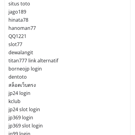
situs toto
jago189
hinata78
hanoman77
QQ1221
slot77
dewalangit
titan777 link alternatif
borneojp login
dentoto
สล็อตเว็บตรง
jp24 login
kclub
jp24 slot login
jp369 login
jp369 slot login
jp99 login