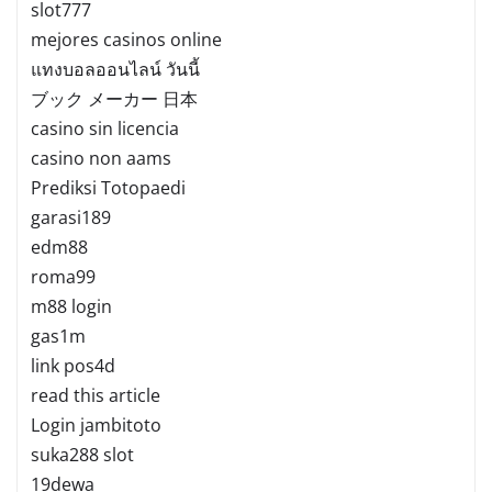
slot777
mejores casinos online
แทงบอลออนไลน์ วันนี้
ブック メーカー 日本
casino sin licencia
casino non aams
Prediksi Totopaedi
garasi189
edm88
roma99
m88 login
gas1m
link pos4d
read this article
Login jambitoto
suka288 slot
19dewa