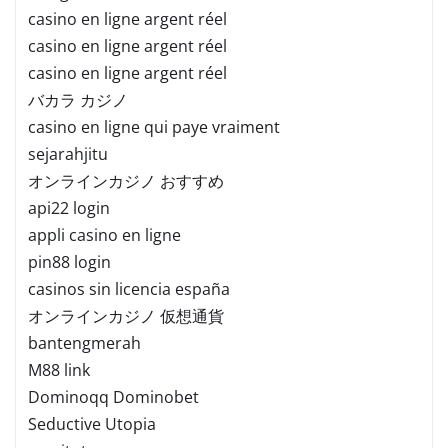
casino en ligne argent réel
casino en ligne argent réel
casino en ligne argent réel
バカラ カジノ
casino en ligne qui paye vraiment
sejarahjitu
オンラインカジノ おすすめ
api22 login
appli casino en ligne
pin88 login
casinos sin licencia españa
オンラインカジノ 仮想通貨
bantengmerah
M88 link
Dominoqq Dominobet
Seductive Utopia