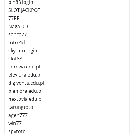
pin88 login
SLOT JACKPOT
77RP
Naga303
sanca77
toto 4d
skytoto login
slot88
corevia.edu.pl
eleviora.edu.pl
digiventa.edu.pl
pleniora.edu.pl
nextovia.edu.pl
tarungtoto
agen777
win77
spvtoto