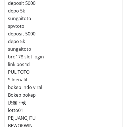
deposit 5000
depo 5k
sungaitoto
spvtoto
deposit 5000
depo 5k
sungaitoto
bro178 slot login
link pos4d
PULITOTO
Sildenafil
bokep indo viral
Bokep bokep
快连下载
lotto01
PEJUANGJITU
BEWOKWIN