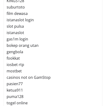
KINGS128
suburtoto
film dewasa
istanaslot login
slot pulsa
istanaslot
gas1m login
bokep orang utan
gengbola
fookkat
iosbet rtp
mostbet
casinos not on GamStop
pasien77
ketua911
puma128
togel online