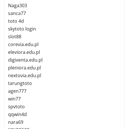
Naga303
sanca77
toto 4d
skytoto login
slot88
corevia.edu.pl
eleviora.edu.pl
digiventa.edu.pl
pleniora.edu.pl
nextovia.edu.pl
tarungtoto
agen777
win77
spvtoto
qqwin4d
nara69