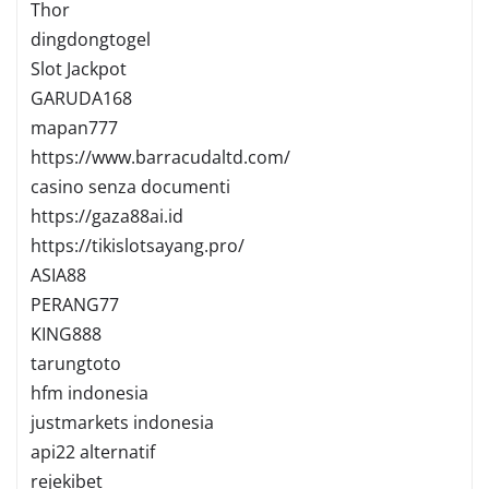
Thor
dingdongtogel
Slot Jackpot
GARUDA168
mapan777
https://www.barracudaltd.com/
casino senza documenti
https://gaza88ai.id
https://tikislotsayang.pro/
ASIA88
PERANG77
KING888
tarungtoto
hfm indonesia
justmarkets indonesia
api22 alternatif
rejekibet