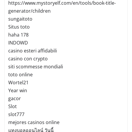
https://www.mystoryelf.com/en/tools/book-title-
generator/children
sungaitoto
Situs toto
haha 178
INDOWD
casino esteri affidabili
casino con crypto
siti scommesse mondiali
toto online
Wortel21
Year win
gacor
Slot
slot777
mejores casinos online
แทงบอลออนไลน์ วันนี้