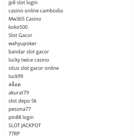
jp8 slot login
casino online cambodia
Mw365 Casino
koko500
Slot Gacor
wahyupoker
bandar slot gacor
lucky twice casino
situs slot gacor online
luck99
สล็อต
akurat79
slot depo 5k
pesona77
pin88 login
SLOT JACKPOT
77RP