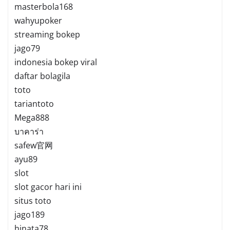
masterbola168
wahyupoker
streaming bokep
jago79
indonesia bokep viral
daftar bolagila
toto
tariantoto
Mega888
บาคาร่า
safew官网
ayu89
slot
slot gacor hari ini
situs toto
jago189
hinata78