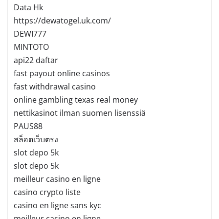
Data Hk
https://dewatogel.uk.com/
DEWI777
MINTOTO
api22 daftar
fast payout online casinos
fast withdrawal casino
online gambling texas real money
nettikasinot ilman suomen lisenssiä
PAUS88
สล็อตเว็บตรง
slot depo 5k
slot depo 5k
meilleur casino en ligne
casino crypto liste
casino en ligne sans kyc
meilleur casino en ligne