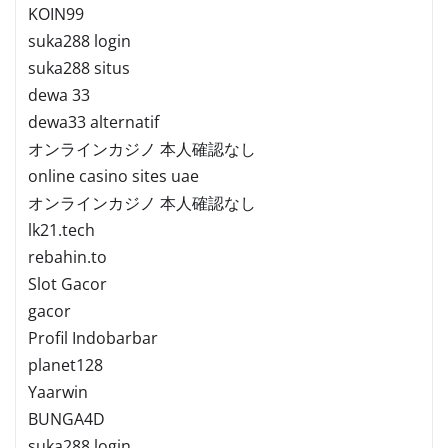
KOIN99
suka288 login
suka288 situs
dewa 33
dewa33 alternatif
オンラインカジノ 本人確認なし
online casino sites uae
オンラインカジノ 本人確認なし
lk21.tech
rebahin.to
Slot Gacor
gacor
Profil Indobarbar
planet128
Yaarwin
BUNGA4D
suka288 login