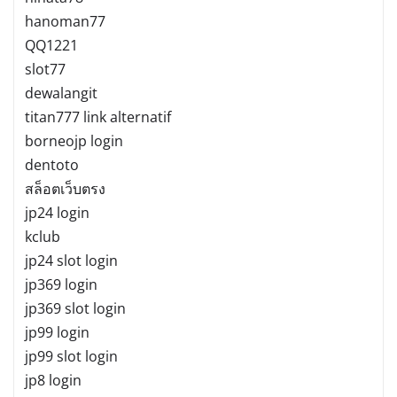
hanoman77
QQ1221
slot77
dewalangit
titan777 link alternatif
borneojp login
dentoto
สล็อตเว็บตรง
jp24 login
kclub
jp24 slot login
jp369 login
jp369 slot login
jp99 login
jp99 slot login
jp8 login