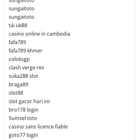
sungaitoto
sungaitoto
tải uk88
casino online in cambodia
fafa789
fafa789 khmer
coloksgp
clash verge rev
suka288 slot
braga89
slot88
slot gacor hari ini
bro178 login
Sumsel toto
casino sans licence fiable
goto77 login