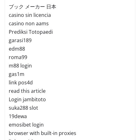
ブック メーカー 日本
casino sin licencia
casino non aams
Prediksi Totopaedi
garasi189
edm88
roma99
m88 login
gas1m
link pos4d
read this article
Login jambitoto
suka288 slot
19dewa
emosibet login
browser with built-in proxies