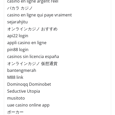
casino en ligne argent réel
バカラ カジノ
casino en ligne qui paye vraiment
sejarahjitu
オンラインカジノ おすすめ
api22 login
appli casino en ligne
pin88 login
casinos sin licencia españa
オンラインカジノ 仮想通貨
bantengmerah
M88 link
Dominoqq Dominobet
Seductive Utopia
musitoto
uae casino online app
ポーカー