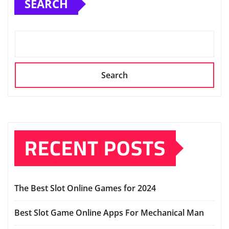
SEARCH
Search
RECENT POSTS
The Best Slot Online Games for 2024
Best Slot Game Online Apps For Mechanical Man