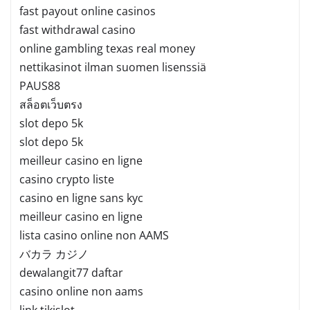
fast payout online casinos
fast withdrawal casino
online gambling texas real money
nettikasinot ilman suomen lisenssiä
PAUS88
สล็อตเว็บตรง
slot depo 5k
slot depo 5k
meilleur casino en ligne
casino crypto liste
casino en ligne sans kyc
meilleur casino en ligne
lista casino online non AAMS
バカラ カジノ
dewalangit77 daftar
casino online non aams
link tikislot