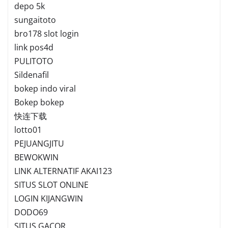
depo 5k
sungaitoto
bro178 slot login
link pos4d
PULITOTO
Sildenafil
bokep indo viral
Bokep bokep
快连下载
lotto01
PEJUANGJITU
BEWOKWIN
LINK ALTERNATIF AKAI123
SITUS SLOT ONLINE
LOGIN KIJANGWIN
DODO69
SITUS GACOR