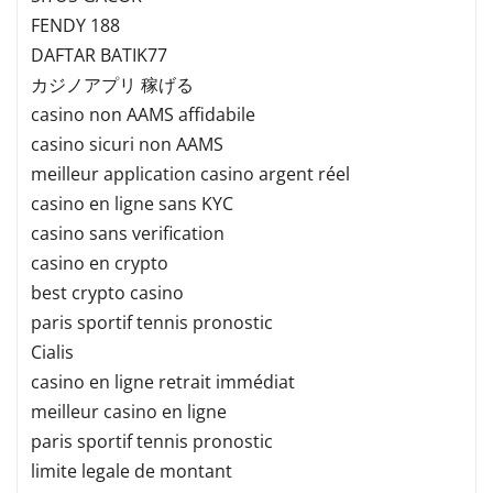
FENDY 188
DAFTAR BATIK77
カジノアプリ 稼げる
casino non AAMS affidabile
casino sicuri non AAMS
meilleur application casino argent réel
casino en ligne sans KYC
casino sans verification
casino en crypto
best crypto casino
paris sportif tennis pronostic
Cialis
casino en ligne retrait immédiat
meilleur casino en ligne
paris sportif tennis pronostic
limite legale de montant