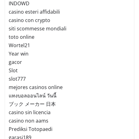
INDOWD
casino esteri affidabili
casino con crypto
siti scommesse mondiali
toto online
Wortel21
Year win
gacor
Slot
slot777
mejores casinos online
แทงบอลออนไลน์ วันนี้
ブック メーカー 日本
casino sin licencia
casino non aams
Prediksi Totopaedi
garasi189