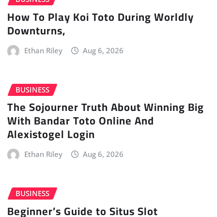
How To Play Koi Toto During Worldly
Downturns,
Ethan Riley
Aug 6, 2026
BUSINESS
The Sojourner Truth About Winning Big
With Bandar Toto Online And
Alexistogel Login
Ethan Riley
Aug 6, 2026
BUSINESS
Beginner’s Guide to Situs Slot