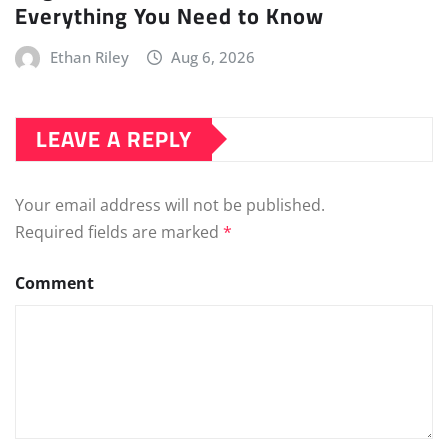
Everything You Need to Know
Ethan Riley
Aug 6, 2026
LEAVE A REPLY
Your email address will not be published.
Required fields are marked
*
Comment