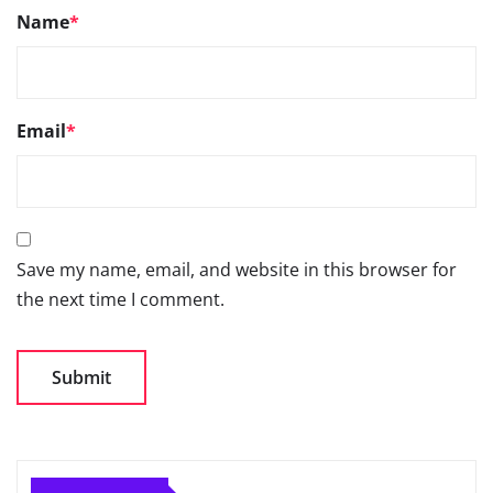
Name
*
Email
*
Save my name, email, and website in this browser for
the next time I comment.