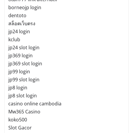
borneojp login
dentoto
สล็อตเว็บตรง
jp24 login
kclub
jp24 slot login
jp369 login
jp369 slot login
jp99 login
jp99 slot login
jp8 login
jp8 slot login
casino online cambodia
Mw365 Casino
koko500
Slot Gacor