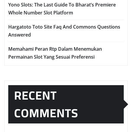
Yono Slots: The Last Guide To Bharat’s Premiere
Whole Number Slot Platform
Hargatoto Toto Site Faq And Commons Questions
Answered
Memahami Peran Rtp Dalam Menemukan
Permainan Slot Yang Sesuai Preferensi
RECENT
COMMENTS