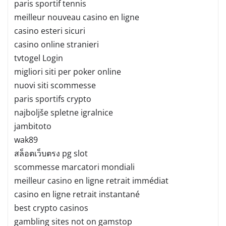
paris sportif tennis
meilleur nouveau casino en ligne
casino esteri sicuri
casino online stranieri
tvtogel Login
migliori siti per poker online
nuovi siti scommesse
paris sportifs crypto
najboljše spletne igralnice
jambitoto
wak89
สล็อตเว็บตรง pg slot
scommesse marcatori mondiali
meilleur casino en ligne retrait immédiat
casino en ligne retrait instantané
best crypto casinos
gambling sites not on gamstop