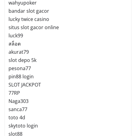
wahyupoker
bandar slot gacor
lucky twice casino
situs slot gacor online
luck99
สล็อต
akurat79
slot depo 5k
pesona77
pin88 login
SLOT JACKPOT
77RP
Naga303
sanca77
toto 4d
skytoto login
slot88