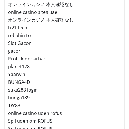
オンラインカジノ 本人確認なし
online casino sites uae
オンラインカジノ 本人確認なし
lk21.tech
rebahin.to
Slot Gacor
gacor
Profil Indobarbar
planet128
Yaarwin
BUNGA4D
suka288 login
bunga189
TW88
online casino uden rofus
Spil uden om ROFUS
Spil uden om ROFUS