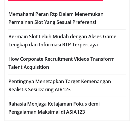
Memahami Peran Rtp Dalam Menemukan
Permainan Slot Yang Sesuai Preferensi
Bermain Slot Lebih Mudah dengan Akses Game
Lengkap dan Informasi RTP Terpercaya
How Corporate Recruitment Videos Transform
Talent Acquisition
Pentingnya Menetapkan Target Kemenangan
Realistis Sesi Daring AIR123
Rahasia Menjaga Ketajaman Fokus demi
Pengalaman Maksimal di ASIA123