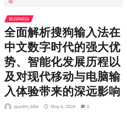
响
BUSINESS
全面解析搜狗输入法在
中文数字时代的强大优
势、智能化发展历程以
及对现代移动与电脑输
入体验带来的深远影响
quadro_bike
May 6, 2026
0