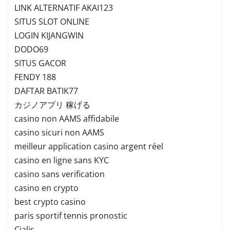
LINK ALTERNATIF AKAI123
SITUS SLOT ONLINE
LOGIN KIJANGWIN
DODO69
SITUS GACOR
FENDY 188
DAFTAR BATIK77
カジノアプリ 稼げる
casino non AAMS affidabile
casino sicuri non AAMS
meilleur application casino argent réel
casino en ligne sans KYC
casino sans verification
casino en crypto
best crypto casino
paris sportif tennis pronostic
Cialis