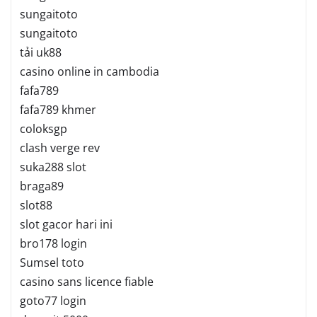
sungaitoto
sungaitoto
tải uk88
casino online in cambodia
fafa789
fafa789 khmer
coloksgp
clash verge rev
suka288 slot
braga89
slot88
slot gacor hari ini
bro178 login
Sumsel toto
casino sans licence fiable
goto77 login