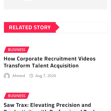
RELATED STORY
BUSINESS
How Corporate Recruitment Videos
Transform Talent Acquisition
Ahmed
Aug 7, 2026
BUSINESS
Saw Trax: Elevating Precision and