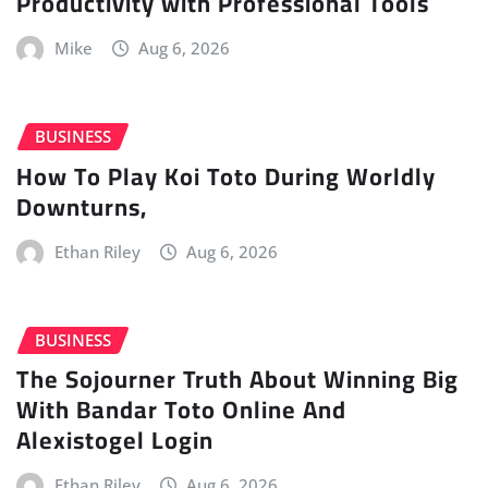
Productivity with Professional Tools
Mike
Aug 6, 2026
BUSINESS
How To Play Koi Toto During Worldly
Downturns,
Ethan Riley
Aug 6, 2026
BUSINESS
The Sojourner Truth About Winning Big
With Bandar Toto Online And
Alexistogel Login
Ethan Riley
Aug 6, 2026