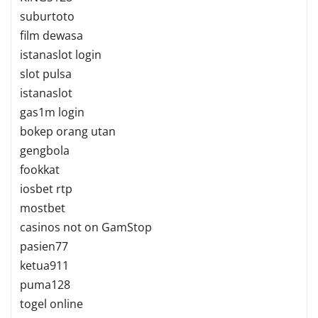
suburtoto
film dewasa
istanaslot login
slot pulsa
istanaslot
gas1m login
bokep orang utan
gengbola
fookkat
iosbet rtp
mostbet
casinos not on GamStop
pasien77
ketua911
puma128
togel online