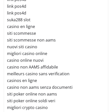
link pos4d
link pos4d
suka288 slot
casino en ligne
siti scommesse
siti scommesse non aams
nuovi siti casino
migliori casino online
casino online nuovi
casino non AAMS affidabile
meilleurs casino sans verification
casinos en ligne
casino non aams senza documenti
siti poker online non aams
siti poker online soldi veri
migliori crypto casino