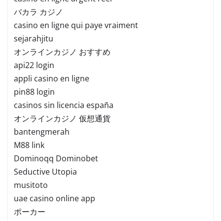
バカラ カジノ
casino en ligne qui paye vraiment
sejarahjitu
オンラインカジノ おすすめ
api22 login
appli casino en ligne
pin88 login
casinos sin licencia españa
オンラインカジノ 仮想通貨
bantengmerah
M88 link
Dominoqq Dominobet
Seductive Utopia
musitoto
uae casino online app
ポーカー