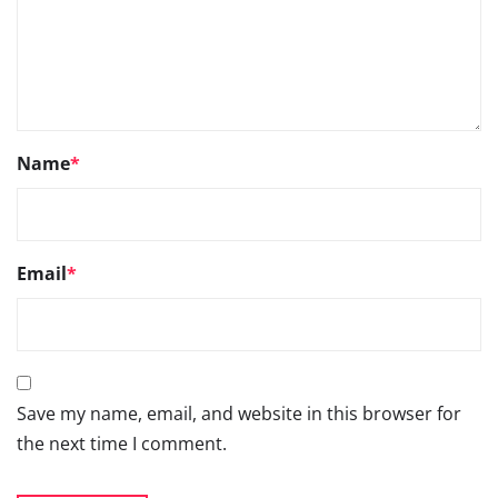
Name
*
Email
*
Save my name, email, and website in this browser for
the next time I comment.