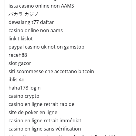
lista casino online non AAMS
バカラ カジノ
dewalangit77 daftar
casino online non aams
link tikislot
paypal casino uk not on gamstop
receh88
slot gacor
siti scommesse che accettano bitcoin
iblis 4d
haha178 login
casino crypto
casino en ligne retrait rapide
site de poker en ligne
casino en ligne retrait immédiat
casino en ligne sans vérification