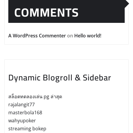
COMMENTS
A WordPress Commenter
on
Hello world!
Dynamic Blogroll & Sidebar
สล็อตทดลองเล่น pg ล่าสุด
rajalangit77
masterbola168
wahyupoker
streaming bokep