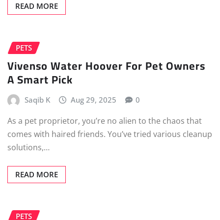
READ MORE
PETS
Vivenso Water Hoover For Pet Owners
A Smart Pick
Saqib K
Aug 29, 2025
0
As a pet proprietor, you’re no alien to the chaos that
comes with haired friends. You’ve tried various cleanup
solutions,…
READ MORE
PETS