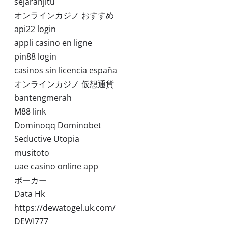
sejarahjitu
オンラインカジノ おすすめ
api22 login
appli casino en ligne
pin88 login
casinos sin licencia españa
オンラインカジノ 仮想通貨
bantengmerah
M88 link
Dominoqq Dominobet
Seductive Utopia
musitoto
uae casino online app
ポーカー
Data Hk
https://dewatogel.uk.com/
DEWI777