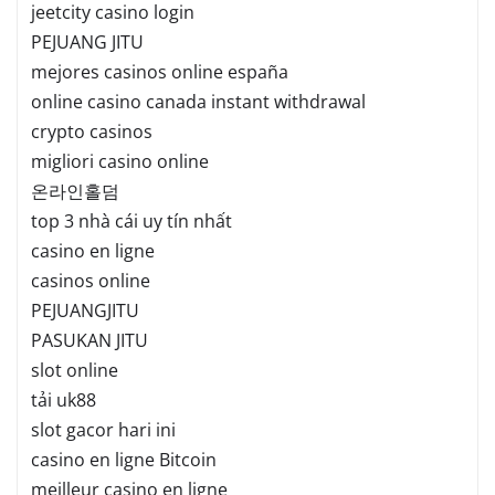
jeetcity casino login
PEJUANG JITU
mejores casinos online españa
online casino canada instant withdrawal
crypto casinos
migliori casino online
온라인홀덤
top 3 nhà cái uy tín nhất
casino en ligne
casinos online
PEJUANGJITU
PASUKAN JITU
slot online
tải uk88
slot gacor hari ini
casino en ligne Bitcoin
meilleur casino en ligne