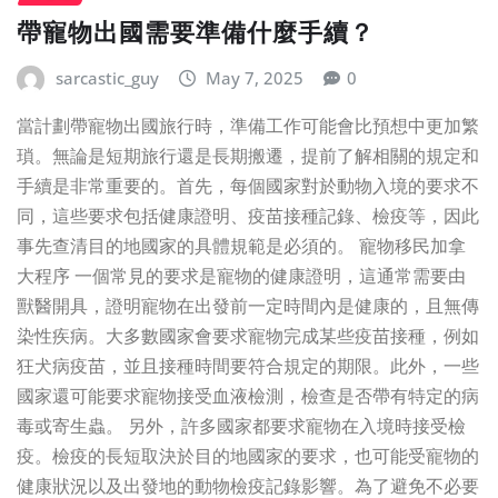
帶寵物出國需要準備什麼手續？
sarcastic_guy
May 7, 2025
0
當計劃帶寵物出國旅行時，準備工作可能會比預想中更加繁
瑣。無論是短期旅行還是長期搬遷，提前了解相關的規定和
手續是非常重要的。首先，每個國家對於動物入境的要求不
同，這些要求包括健康證明、疫苗接種記錄、檢疫等，因此
事先查清目的地國家的具體規範是必須的。 寵物移民加拿
大程序 一個常見的要求是寵物的健康證明，這通常需要由
獸醫開具，證明寵物在出發前一定時間內是健康的，且無傳
染性疾病。大多數國家會要求寵物完成某些疫苗接種，例如
狂犬病疫苗，並且接種時間要符合規定的期限。此外，一些
國家還可能要求寵物接受血液檢測，檢查是否帶有特定的病
毒或寄生蟲。 另外，許多國家都要求寵物在入境時接受檢
疫。檢疫的長短取決於目的地國家的要求，也可能受寵物的
健康狀況以及出發地的動物檢疫記錄影響。為了避免不必要