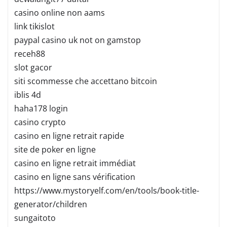
casino online non aams
link tikislot
paypal casino uk not on gamstop
receh88
slot gacor
siti scommesse che accettano bitcoin
iblis 4d
haha178 login
casino crypto
casino en ligne retrait rapide
site de poker en ligne
casino en ligne retrait immédiat
casino en ligne sans vérification
https://www.mystoryelf.com/en/tools/book-title-
generator/children
sungaitoto