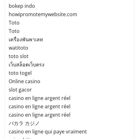
bokep indo
howipromotemywebsite.com
Toto
Toto
เครื่องพันพาเลท
watitoto
toto slot
เว็บสล็อตเว็บตรง
toto togel
Online casino
slot gacor
casino en ligne argent réel
casino en ligne argent réel
casino en ligne argent réel
バカラ カジノ
casino en ligne qui paye vraiment