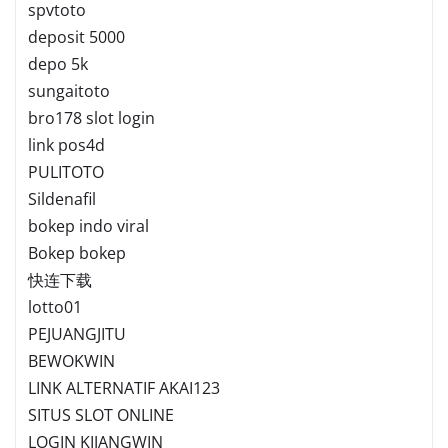
spvtoto
deposit 5000
depo 5k
sungaitoto
bro178 slot login
link pos4d
PULITOTO
Sildenafil
bokep indo viral
Bokep bokep
快连下载
lotto01
PEJUANGJITU
BEWOKWIN
LINK ALTERNATIF AKAI123
SITUS SLOT ONLINE
LOGIN KIJANGWIN