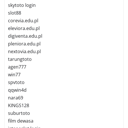
skytoto login
slot88
corevia.edu.pl
eleviora.edu.pl
digiventa.edu.pl
pleniora.edu.pl
nextovia.edu.pl
tarungtoto
agen777
win77
spvtoto
qqwin4d
nara69
KINGS128
suburtoto
film dewasa