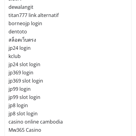
dewalangit
titan777 link alternatif
borneojp login
dentoto
สล็อตเว็บตรง
jp24 login
kclub
jp24 slot login
jp369 login
jp369 slot login
jp99 login
jp99 slot login
jp8 login
jp8 slot login
casino online cambodia
Mw365 Casino