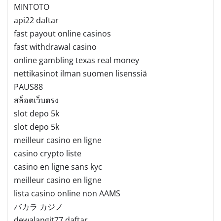
MINTOTO
api22 daftar
fast payout online casinos
fast withdrawal casino
online gambling texas real money
nettikasinot ilman suomen lisenssiä
PAUS88
สล็อตเว็บตรง
slot depo 5k
slot depo 5k
meilleur casino en ligne
casino crypto liste
casino en ligne sans kyc
meilleur casino en ligne
lista casino online non AAMS
バカラ カジノ
dewalangit77 daftar