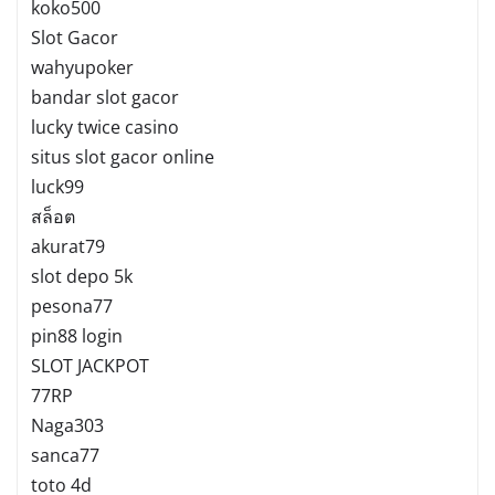
koko500
Slot Gacor
wahyupoker
bandar slot gacor
lucky twice casino
situs slot gacor online
luck99
สล็อต
akurat79
slot depo 5k
pesona77
pin88 login
SLOT JACKPOT
77RP
Naga303
sanca77
toto 4d