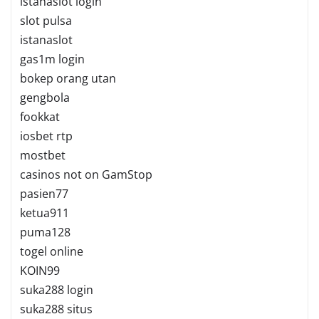
istanaslot login
slot pulsa
istanaslot
gas1m login
bokep orang utan
gengbola
fookkat
iosbet rtp
mostbet
casinos not on GamStop
pasien77
ketua911
puma128
togel online
KOIN99
suka288 login
suka288 situs