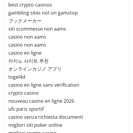
best crypto casinos
gambling sites not on gamstop
ブックメーカー
siti scommesse non aams
casino non aams
casino non aams
casino en ligne
카지노 사이트 추천
オンラインカジノ アプリ
togel4d
casino en ligne sans verification
crypto casino
nouveau casino en ligne 2026
ufc paris sportif
casino senza richiesta documenti
migliori siti poker online
migliori crypto casino