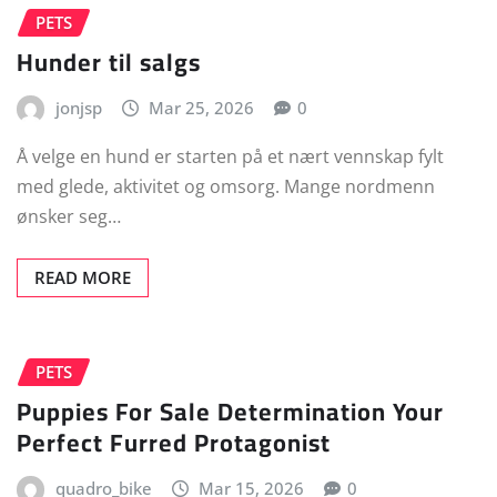
PETS
Hunder til salgs
jonjsp
Mar 25, 2026
0
Å velge en hund er starten på et nært vennskap fylt
med glede, aktivitet og omsorg. Mange nordmenn
ønsker seg…
READ MORE
PETS
Puppies For Sale Determination Your
Perfect Furred Protagonist
quadro_bike
Mar 15, 2026
0