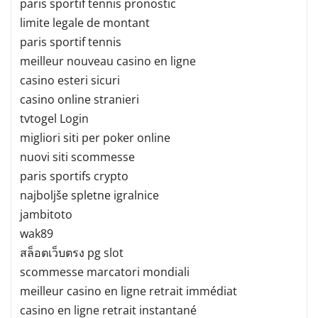
paris sportif tennis pronostic
limite legale de montant
paris sportif tennis
meilleur nouveau casino en ligne
casino esteri sicuri
casino online stranieri
tvtogel Login
migliori siti per poker online
nuovi siti scommesse
paris sportifs crypto
najboljše spletne igralnice
jambitoto
wak89
สล็อตเว็บตรง pg slot
scommesse marcatori mondiali
meilleur casino en ligne retrait immédiat
casino en ligne retrait instantané