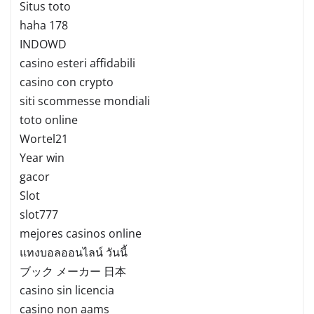
Situs toto
haha 178
INDOWD
casino esteri affidabili
casino con crypto
siti scommesse mondiali
toto online
Wortel21
Year win
gacor
Slot
slot777
mejores casinos online
แทงบอลออนไลน์ วันนี้
ブック メーカー 日本
casino sin licencia
casino non aams