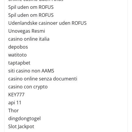
Spil uden om ROFUS
Spil uden om ROFUS
Udenlandske casinoer uden ROFUS
Unovegas Resmi
casino online italia
depobos
watitoto
taptapbet
siti casino non AAMS
casino online senza documenti
casino con crypto
KEY777
api 11
Thor
dingdongtogel
Slot Jackpot