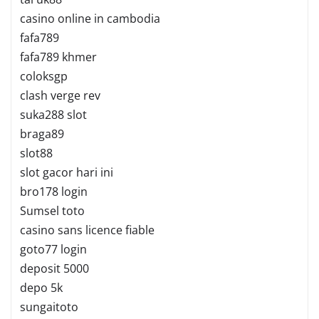
casino online in cambodia
fafa789
fafa789 khmer
coloksgp
clash verge rev
suka288 slot
braga89
slot88
slot gacor hari ini
bro178 login
Sumsel toto
casino sans licence fiable
goto77 login
deposit 5000
depo 5k
sungaitoto