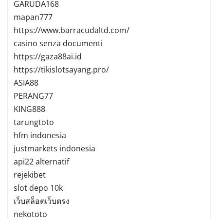
GARUDA168
mapan777
https://www.barracudaltd.com/
casino senza documenti
https://gaza88ai.id
https://tikislotsayang.pro/
ASIA88
PERANG77
KING888
tarungtoto
hfm indonesia
justmarkets indonesia
api22 alternatif
rejekibet
slot depo 10k
เว็บสล็อตเว็บตรง
nekototo