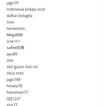
jago79
indonesia bokep viral
daftar bolagila
toto
tariantoto
Mega888
บาคาร่า
safew官网
ayu89
slot
slot gacor hari ini
situs toto
jago189
hinata78
hanoman77
QQ1221
slot77