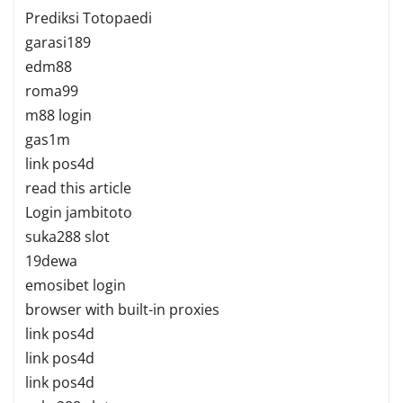
Prediksi Totopaedi
garasi189
edm88
roma99
m88 login
gas1m
link pos4d
read this article
Login jambitoto
suka288 slot
19dewa
emosibet login
browser with built-in proxies
link pos4d
link pos4d
link pos4d